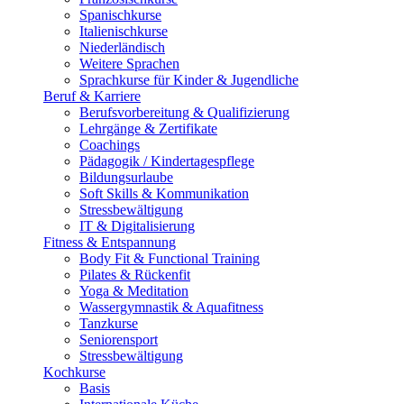
Spanischkurse
Italienischkurse
Niederländisch
Weitere Sprachen
Sprachkurse für Kinder & Jugendliche
Beruf & Karriere
Berufsvorbereitung & Qualifizierung
Lehrgänge & Zertifikate
Coachings
Pädagogik / Kindertagespflege
Bildungsurlaube
Soft Skills & Kommunikation
Stressbewältigung
IT & Digitalisierung
Fitness & Entspannung
Body Fit & Functional Training
Pilates & Rückenfit
Yoga & Meditation
Wassergymnastik & Aquafitness
Tanzkurse
Seniorensport
Stressbewältigung
Kochkurse
Basis