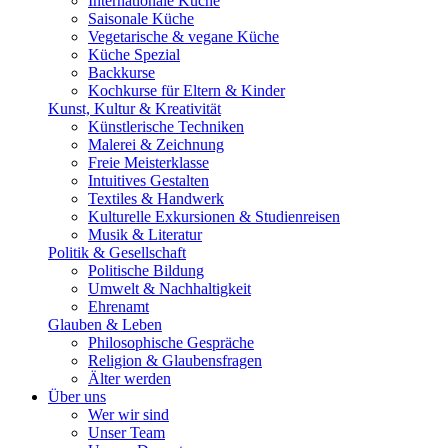
Internationale Küche
Saisonale Küche
Vegetarische & vegane Küche
Küche Spezial
Backkurse
Kochkurse für Eltern & Kinder
Kunst, Kultur & Kreativität
Künstlerische Techniken
Malerei & Zeichnung
Freie Meisterklasse
Intuitives Gestalten
Textiles & Handwerk
Kulturelle Exkursionen & Studienreisen
Musik & Literatur
Politik & Gesellschaft
Politische Bildung
Umwelt & Nachhaltigkeit
Ehrenamt
Glauben & Leben
Philosophische Gespräche
Religion & Glaubensfragen
Älter werden
Über uns
Wer wir sind
Unser Team