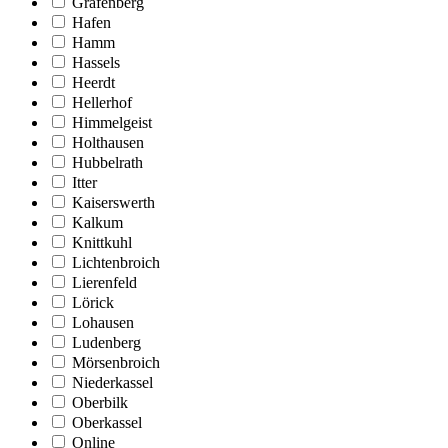
Grafenberg
Hafen
Hamm
Hassels
Heerdt
Hellerhof
Himmelgeist
Holthausen
Hubbelrath
Itter
Kaiserswerth
Kalkum
Knittkuhl
Lichtenbroich
Lierenfeld
Lörick
Lohausen
Ludenberg
Mörsenbroich
Niederkassel
Oberbilk
Oberkassel
Online