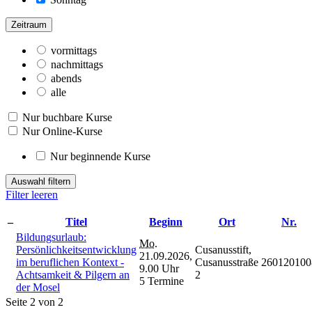
Zeitraum
vormittags
nachmittags
abends
alle
Nur buchbare Kurse
Nur Online-Kurse
Nur beginnende Kurse
Auswahl filtern
Filter leeren
–
Titel
Beginn
Ort
Nr.
Bildungsurlaub:
Mo.
Persönlichkeitsentwicklung
Cusanusstift,
21.09.2026,
im beruflichen Kontext -
Cusanusstraße
260120100
9.00 Uhr
Achtsamkeit & Pilgern an
2
5 Termine
der Mosel
Seite 2 von 2