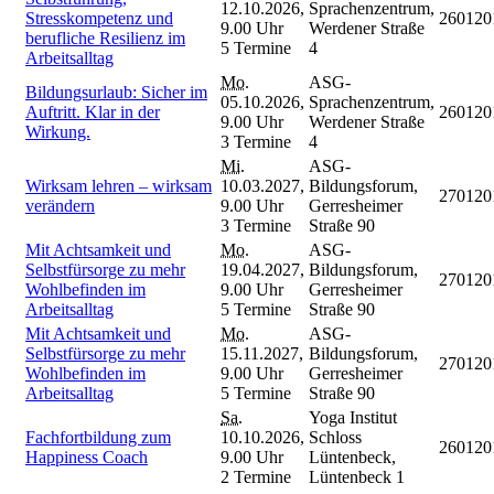
12.10.2026,
Sprachenzentrum,
Stresskompetenz und
260120
9.00 Uhr
Werdener Straße
berufliche Resilienz im
5 Termine
4
Arbeitsalltag
Mo.
ASG-
Bildungsurlaub: Sicher im
05.10.2026,
Sprachenzentrum,
Auftritt. Klar in der
260120
9.00 Uhr
Werdener Straße
Wirkung.
3 Termine
4
Mi.
ASG-
Wirksam lehren – wirksam
10.03.2027,
Bildungsforum,
270120
verändern
9.00 Uhr
Gerresheimer
3 Termine
Straße 90
Mit Achtsamkeit und
Mo.
ASG-
Selbstfürsorge zu mehr
19.04.2027,
Bildungsforum,
270120
Wohlbefinden im
9.00 Uhr
Gerresheimer
Arbeitsalltag
5 Termine
Straße 90
Mit Achtsamkeit und
Mo.
ASG-
Selbstfürsorge zu mehr
15.11.2027,
Bildungsforum,
270120
Wohlbefinden im
9.00 Uhr
Gerresheimer
Arbeitsalltag
5 Termine
Straße 90
Sa.
Yoga Institut
Fachfortbildung zum
10.10.2026,
Schloss
260120
Happiness Coach
9.00 Uhr
Lüntenbeck,
2 Termine
Lüntenbeck 1