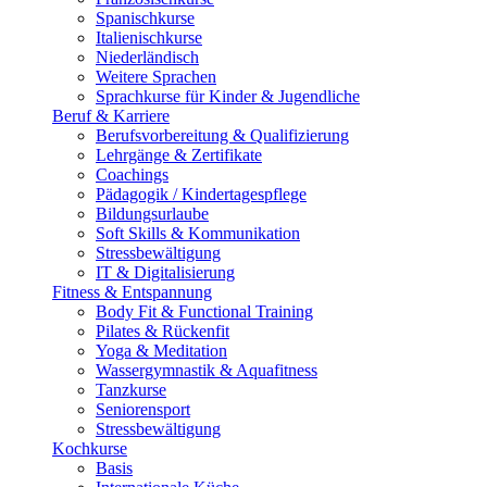
Spanischkurse
Italienischkurse
Niederländisch
Weitere Sprachen
Sprachkurse für Kinder & Jugendliche
Beruf & Karriere
Berufsvorbereitung & Qualifizierung
Lehrgänge & Zertifikate
Coachings
Pädagogik / Kindertagespflege
Bildungsurlaube
Soft Skills & Kommunikation
Stressbewältigung
IT & Digitalisierung
Fitness & Entspannung
Body Fit & Functional Training
Pilates & Rückenfit
Yoga & Meditation
Wassergymnastik & Aquafitness
Tanzkurse
Seniorensport
Stressbewältigung
Kochkurse
Basis