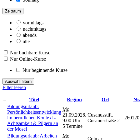
Zeitraum
vormittags
nachmittags
abends
alle
Nur buchbare Kurse
Nur Online-Kurse
Nur beginnende Kurse
Auswahl filtern
Filter leeren
–
Titel
Beginn
Ort
Nr
Bildungsurlaub:
Mo.
Persönlichkeitsentwicklung
21.09.2026,
Cusanusstift,
im beruflichen Kontext -
260120
9.00 Uhr
Cusanusstraße 2
Achtsamkeit & Pilgern an
5 Termine
der Mosel
Bildungsurlaub: Arbeiten
Mo.
Colmar,