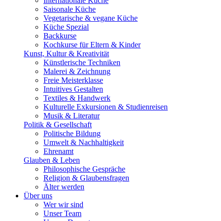
Internationale Küche
Saisonale Küche
Vegetarische & vegane Küche
Küche Spezial
Backkurse
Kochkurse für Eltern & Kinder
Kunst, Kultur & Kreativität
Künstlerische Techniken
Malerei & Zeichnung
Freie Meisterklasse
Intuitives Gestalten
Textiles & Handwerk
Kulturelle Exkursionen & Studienreisen
Musik & Literatur
Politik & Gesellschaft
Politische Bildung
Umwelt & Nachhaltigkeit
Ehrenamt
Glauben & Leben
Philosophische Gespräche
Religion & Glaubensfragen
Älter werden
Über uns
Wer wir sind
Unser Team