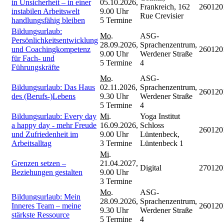
in Unsicherheit – in einer
05.10.2026,
Frankreich, 162
260120
instabilen Arbeitswelt
9.00 Uhr
Rue Crevisier
handlungsfähig bleiben
5 Termine
Bildungsurlaub:
Mo.
ASG-
Persönlichkeitsentwicklung
28.09.2026,
Sprachenzentrum,
und Coachingkompetenz
260120
9.00 Uhr
Werdener Straße
für Fach- und
5 Termine
4
Führungskräfte
Mo.
ASG-
Bildungsurlaub: Das Haus
02.11.2026,
Sprachenzentrum,
260120
des (Berufs-)Lebens
9.30 Uhr
Werdener Straße
5 Termine
4
Bildungsurlaub: Every day
Mi.
Yoga Institut
a happy day - mehr Freude
16.09.2026,
Schloss
260120
und Zufriedenheit im
9.00 Uhr
Lüntenbeck,
Arbeitsalltag
3 Termine
Lüntenbeck 1
Mi.
Grenzen setzen –
21.04.2027,
Digital
270120
Beziehungen gestalten
9.00 Uhr
3 Termine
Mo.
ASG-
Bildungsurlaub: Mein
28.09.2026,
Sprachenzentrum,
Inneres Team – meine
260120
9.30 Uhr
Werdener Straße
stärkste Ressource
5 Termine
4