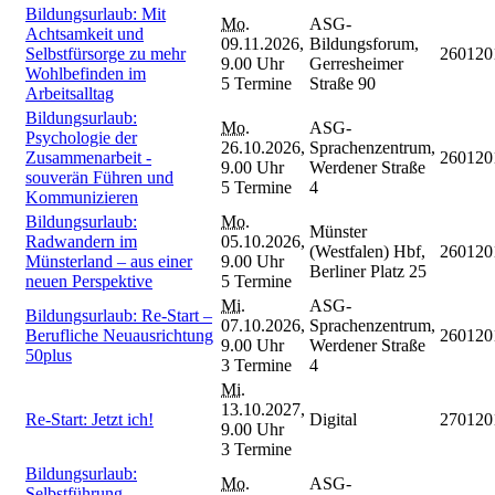
Bildungsurlaub: Mit
Mo.
ASG-
Achtsamkeit und
09.11.2026,
Bildungsforum,
Selbstfürsorge zu mehr
260120
9.00 Uhr
Gerresheimer
Wohlbefinden im
5 Termine
Straße 90
Arbeitsalltag
Bildungsurlaub:
Mo.
ASG-
Psychologie der
26.10.2026,
Sprachenzentrum,
Zusammenarbeit -
260120
9.00 Uhr
Werdener Straße
souverän Führen und
5 Termine
4
Kommunizieren
Bildungsurlaub:
Mo.
Münster
Radwandern im
05.10.2026,
(Westfalen) Hbf,
260120
Münsterland – aus einer
9.00 Uhr
Berliner Platz 25
neuen Perspektive
5 Termine
Mi.
ASG-
Bildungsurlaub: Re-Start –
07.10.2026,
Sprachenzentrum,
Berufliche Neuausrichtung
260120
9.00 Uhr
Werdener Straße
50plus
3 Termine
4
Mi.
13.10.2027,
Re-Start: Jetzt ich!
Digital
270120
9.00 Uhr
3 Termine
Bildungsurlaub:
Mo.
ASG-
Selbstführung,