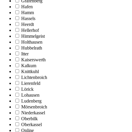
Grafenberg
Hafen
Hamm
Hassels
Heerdt
Hellerhof
Himmelgeist
Holthausen
Hubbelrath
Itter
Kaiserswerth
Kalkum
Knittkuhl
Lichtenbroich
Lierenfeld
Lörick
Lohausen
Ludenberg
Mörsenbroich
Niederkassel
Oberbilk
Oberkassel
Online