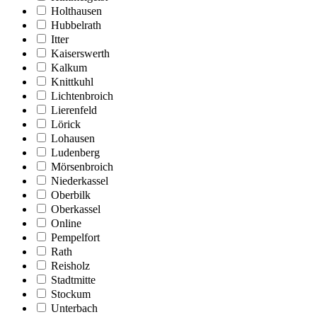
Holthausen
Hubbelrath
Itter
Kaiserswerth
Kalkum
Knittkuhl
Lichtenbroich
Lierenfeld
Lörick
Lohausen
Ludenberg
Mörsenbroich
Niederkassel
Oberbilk
Oberkassel
Online
Pempelfort
Rath
Reisholz
Stadtmitte
Stockum
Unterbach