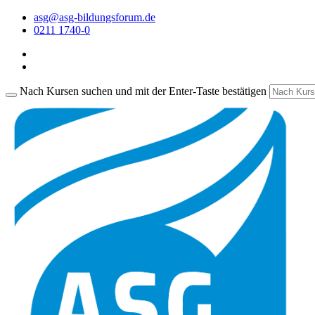
asg@asg-bildungsforum.de
0211 1740-0
Nach Kursen suchen und mit der Enter-Taste bestätigen