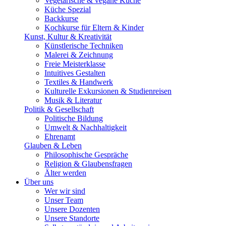
Vegetarische & vegane Küche
Küche Spezial
Backkurse
Kochkurse für Eltern & Kinder
Kunst, Kultur & Kreativität
Künstlerische Techniken
Malerei & Zeichnung
Freie Meisterklasse
Intuitives Gestalten
Textiles & Handwerk
Kulturelle Exkursionen & Studienreisen
Musik & Literatur
Politik & Gesellschaft
Politische Bildung
Umwelt & Nachhaltigkeit
Ehrenamt
Glauben & Leben
Philosophische Gespräche
Religion & Glaubensfragen
Älter werden
Über uns
Wer wir sind
Unser Team
Unsere Dozenten
Unsere Standorte