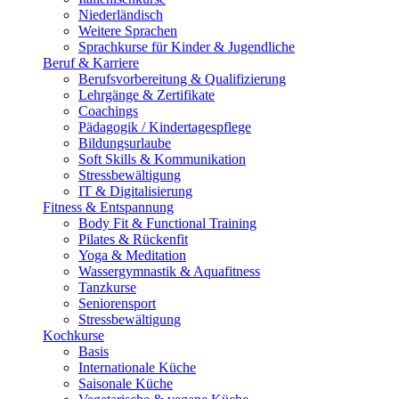
Niederländisch
Weitere Sprachen
Sprachkurse für Kinder & Jugendliche
Beruf & Karriere
Berufsvorbereitung & Qualifizierung
Lehrgänge & Zertifikate
Coachings
Pädagogik / Kindertagespflege
Bildungsurlaube
Soft Skills & Kommunikation
Stressbewältigung
IT & Digitalisierung
Fitness & Entspannung
Body Fit & Functional Training
Pilates & Rückenfit
Yoga & Meditation
Wassergymnastik & Aquafitness
Tanzkurse
Seniorensport
Stressbewältigung
Kochkurse
Basis
Internationale Küche
Saisonale Küche