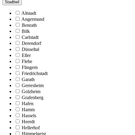
Stadtteil
Altstadt
Angermund
Benrath
Bilk
Carlstadt
Derendorf
Düsseltal
Eller
Flehe
Flingern
Friedrichstadt
Garath
Gerresheim
Golzheim
Grafenberg
Hafen
Hamm
Hassels
Heerdt
Hellerhof
Himmelgeist