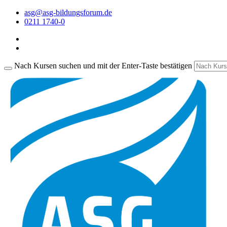
asg@asg-bildungsforum.de
0211 1740-0
Nach Kursen suchen und mit der Enter-Taste bestätigen