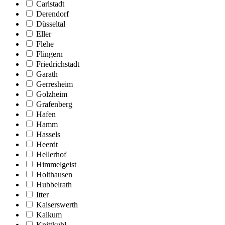
Carlstadt
Derendorf
Düsseltal
Eller
Flehe
Flingern
Friedrichstadt
Garath
Gerresheim
Golzheim
Grafenberg
Hafen
Hamm
Hassels
Heerdt
Hellerhof
Himmelgeist
Holthausen
Hubbelrath
Itter
Kaiserswerth
Kalkum
Knittkuhl