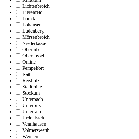
Lichtenbroich
Lierenfeld
Lörick
Lohausen
Ludenberg
Mörsenbroich
Niederkassel
Oberbilk
Oberkassel
Online
Pempelfort
Rath
Reisholz
Stadtmitte
Stockum
Unterbach
Unterbilk
Unterrath
Urdenbach
Vennhausen
Volmerswerth
Wersten