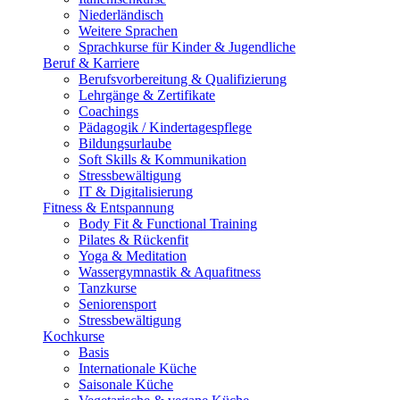
Niederländisch
Weitere Sprachen
Sprachkurse für Kinder & Jugendliche
Beruf & Karriere
Berufsvorbereitung & Qualifizierung
Lehrgänge & Zertifikate
Coachings
Pädagogik / Kindertagespflege
Bildungsurlaube
Soft Skills & Kommunikation
Stressbewältigung
IT & Digitalisierung
Fitness & Entspannung
Body Fit & Functional Training
Pilates & Rückenfit
Yoga & Meditation
Wassergymnastik & Aquafitness
Tanzkurse
Seniorensport
Stressbewältigung
Kochkurse
Basis
Internationale Küche
Saisonale Küche