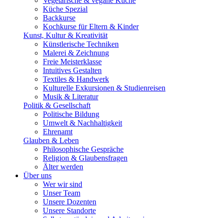
Vegetarische & vegane Küche
Küche Spezial
Backkurse
Kochkurse für Eltern & Kinder
Kunst, Kultur & Kreativität
Künstlerische Techniken
Malerei & Zeichnung
Freie Meisterklasse
Intuitives Gestalten
Textiles & Handwerk
Kulturelle Exkursionen & Studienreisen
Musik & Literatur
Politik & Gesellschaft
Politische Bildung
Umwelt & Nachhaltigkeit
Ehrenamt
Glauben & Leben
Philosophische Gespräche
Religion & Glaubensfragen
Älter werden
Über uns
Wer wir sind
Unser Team
Unsere Dozenten
Unsere Standorte