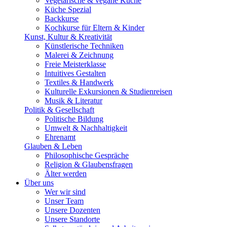
Vegetarische & vegane Küche
Küche Spezial
Backkurse
Kochkurse für Eltern & Kinder
Kunst, Kultur & Kreativität
Künstlerische Techniken
Malerei & Zeichnung
Freie Meisterklasse
Intuitives Gestalten
Textiles & Handwerk
Kulturelle Exkursionen & Studienreisen
Musik & Literatur
Politik & Gesellschaft
Politische Bildung
Umwelt & Nachhaltigkeit
Ehrenamt
Glauben & Leben
Philosophische Gespräche
Religion & Glaubensfragen
Älter werden
Über uns
Wer wir sind
Unser Team
Unsere Dozenten
Unsere Standorte