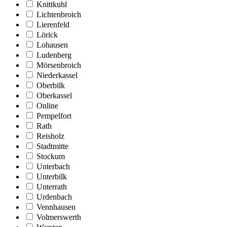
Knittkuhl
Lichtenbroich
Lierenfeld
Lörick
Lohausen
Ludenberg
Mörsenbroich
Niederkassel
Oberbilk
Oberkassel
Online
Pempelfort
Rath
Reisholz
Stadtmitte
Stockum
Unterbach
Unterbilk
Unterrath
Urdenbach
Vennhausen
Volmerswerth