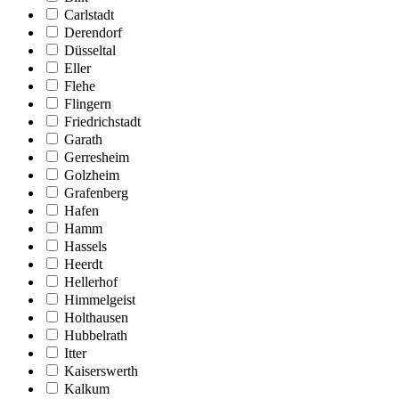
Carlstadt
Derendorf
Düsseltal
Eller
Flehe
Flingern
Friedrichstadt
Garath
Gerresheim
Golzheim
Grafenberg
Hafen
Hamm
Hassels
Heerdt
Hellerhof
Himmelgeist
Holthausen
Hubbelrath
Itter
Kaiserswerth
Kalkum