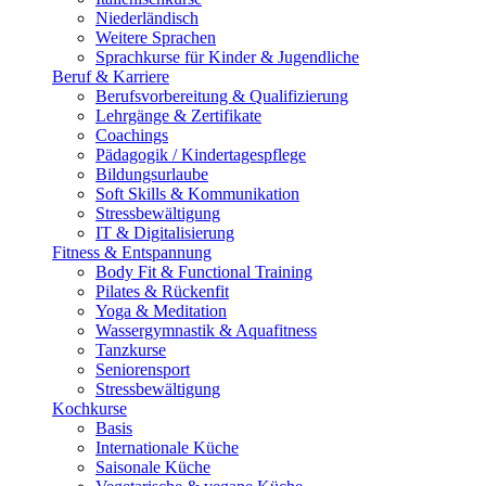
Niederländisch
Weitere Sprachen
Sprachkurse für Kinder & Jugendliche
Beruf & Karriere
Berufsvorbereitung & Qualifizierung
Lehrgänge & Zertifikate
Coachings
Pädagogik / Kindertagespflege
Bildungsurlaube
Soft Skills & Kommunikation
Stressbewältigung
IT & Digitalisierung
Fitness & Entspannung
Body Fit & Functional Training
Pilates & Rückenfit
Yoga & Meditation
Wassergymnastik & Aquafitness
Tanzkurse
Seniorensport
Stressbewältigung
Kochkurse
Basis
Internationale Küche
Saisonale Küche