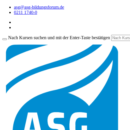
asg@asg-bildungsforum.de
0211 1740-0
Nach Kursen suchen und mit der Enter-Taste bestätigen