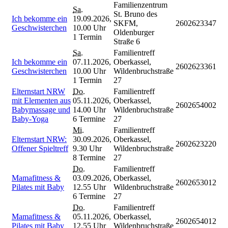
Familienzentrum
Sa.
St. Bruno des
Ich bekomme ein
19.09.2026,
SKFM,
2602623347
Geschwisterchen
10.00 Uhr
Oldenburger
1 Termin
Straße 6
Sa.
Familientreff
Ich bekomme ein
07.11.2026,
Oberkassel,
2602623361
Geschwisterchen
10.00 Uhr
Wildenbruchstraße
1 Termin
27
Elternstart NRW
Do.
Familientreff
mit Elementen aus
05.11.2026,
Oberkassel,
2602654002
Babymassage und
14.00 Uhr
Wildenbruchstraße
Baby-Yoga
6 Termine
27
Mi.
Familientreff
Elternstart NRW:
30.09.2026,
Oberkassel,
2602623220
Offener Spieltreff
9.30 Uhr
Wildenbruchstraße
8 Termine
27
Do.
Familientreff
Mamafitness &
03.09.2026,
Oberkassel,
2602653012
Pilates mit Baby
12.55 Uhr
Wildenbruchstraße
6 Termine
27
Do.
Familientreff
Mamafitness &
05.11.2026,
Oberkassel,
2602654012
Pilates mit Baby
12.55 Uhr
Wildenbruchstraße