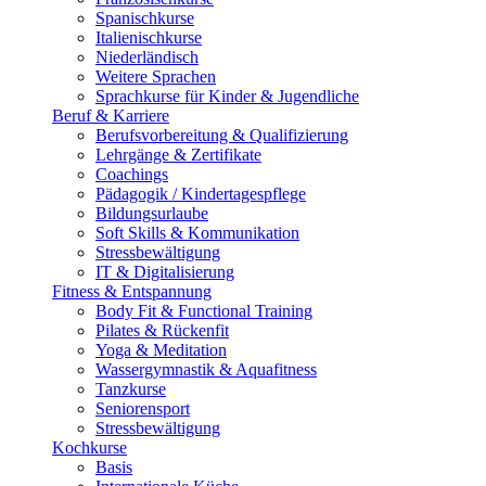
Spanischkurse
Italienischkurse
Niederländisch
Weitere Sprachen
Sprachkurse für Kinder & Jugendliche
Beruf & Karriere
Berufsvorbereitung & Qualifizierung
Lehrgänge & Zertifikate
Coachings
Pädagogik / Kindertagespflege
Bildungsurlaube
Soft Skills & Kommunikation
Stressbewältigung
IT & Digitalisierung
Fitness & Entspannung
Body Fit & Functional Training
Pilates & Rückenfit
Yoga & Meditation
Wassergymnastik & Aquafitness
Tanzkurse
Seniorensport
Stressbewältigung
Kochkurse
Basis