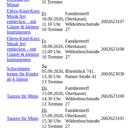
11 Termine
Monat
Eltern-Kind-Kurs:
Fr.
Familientreff
Musik frei
18.09.2026,
Oberkassel,
entdecken – mit
2602623107
11.10 Uhr
Wildenbruchstraße
Gitarre & kleinen
10 Termine
27
Instrumenten
Eltern-Kind-Kurs:
Fr.
Familientreff
Musik frei
18.09.2026,
Oberkassel,
entdecken – mit
2602623108
12.00 Uhr
Wildenbruchstraße
Gitarre & kleinen
10 Termine
27
Instrumenten
Sa.
Schwimmen
05.09.2026,
Rheinblick 741,
lernen für Kinder
2602623030
13.30 Uhr
Pariser Straße 41
ab 4 Jahren
13 Termine
Di.
Familientreff
15.09.2026,
Oberkassel,
Tanzen für Minis
2602623100
14.30 Uhr
Wildenbruchstraße
12 Termine
27
Di.
Familientreff
15.09.2026,
Oberkassel,
Tanzen für Minis
2602623101
15.30 Uhr
Wildenbruchstraße
12 Termine
27