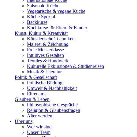
Internationale Küche
Saisonale Küche
Vegetarische & vegane Küche
Küche Spezial
Backkurse
Kochkurse für Eltern & Kinder
Kunst, Kultur & Kreativität
Künstlerische Techniken
Malerei & Zeichnung
Freie Meisterklasse
Intuitives Gestalten
Textiles & Handwerk
Kulturelle Exkursionen & Studienreisen
Musik & Literatur
Politik & Gesellschaft
Politische Bildung
Umwelt & Nachhaltigkeit
Ehrenamt
Glauben & Leben
Philosophische Gespräche
Religion & Glaubensfragen
Älter werden
Über uns
Wer wir sind
Unser Team