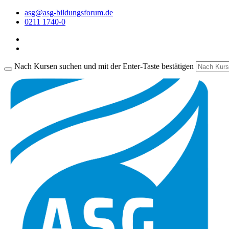
asg@asg-bildungsforum.de
0211 1740-0
Nach Kursen suchen und mit der Enter-Taste bestätigen