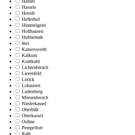
Hamm
Hassels
Heerdt
Hellerhof
Himmelgeist
Holthausen
Hubbelrath
Itter
Kaiserswerth
Kalkum
Knittkuhl
Lichtenbroich
Lierenfeld
Lörick
Lohausen
Ludenberg
Mörsenbroich
Niederkassel
Oberbilk
Oberkassel
Online
Pempelfort
Rath