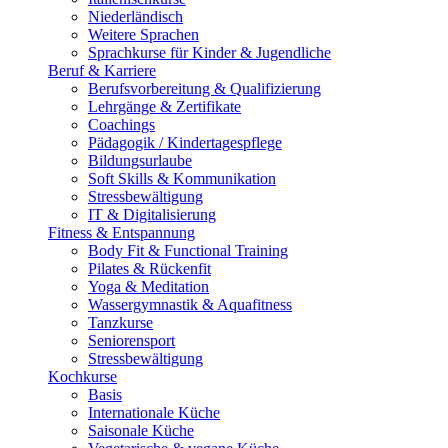
Niederländisch
Weitere Sprachen
Sprachkurse für Kinder & Jugendliche
Beruf & Karriere
Berufsvorbereitung & Qualifizierung
Lehrgänge & Zertifikate
Coachings
Pädagogik / Kindertagespflege
Bildungsurlaube
Soft Skills & Kommunikation
Stressbewältigung
IT & Digitalisierung
Fitness & Entspannung
Body Fit & Functional Training
Pilates & Rückenfit
Yoga & Meditation
Wassergymnastik & Aquafitness
Tanzkurse
Seniorensport
Stressbewältigung
Kochkurse
Basis
Internationale Küche
Saisonale Küche