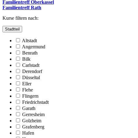
Familientreff Oberkassel
Familientreff Rath
Kurse filtern nach:
Stadtteil
Altstadt
Angermund
Benrath
Bilk
Carlstadt
Derendorf
Düsseltal
Eller
Flehe
Flingern
Friedrichstadt
Garath
Gerresheim
Golzheim
Grafenberg
Hafen