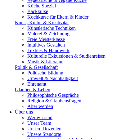
Vegetarische & vegane Küche
Küche Spezial
Backkurse
Kochkurse für Eltern & Kinder
Kunst, Kultur & Kreativität
Künstlerische Techniken
Malerei & Zeichnung
Freie Meisterklasse
Intuitives Gestalten
Textiles & Handwerk
Kulturelle Exkursionen & Studienreisen
Musik & Literatur
Politik & Gesellschaft
Politische Bildung
Umwelt & Nachhaltigkeit
Ehrenamt
Glauben & Leben
Philosophische Gespräche
Religion & Glaubensfragen
Älter werden
Über uns
Wer wir sind
Unser Team
Unsere Dozenten
Unsere Standorte