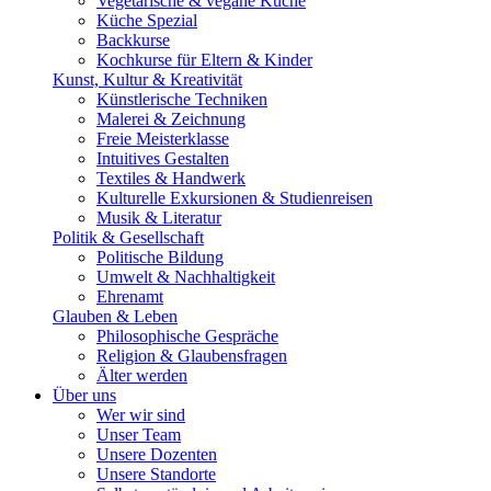
Vegetarische & vegane Küche
Küche Spezial
Backkurse
Kochkurse für Eltern & Kinder
Kunst, Kultur & Kreativität
Künstlerische Techniken
Malerei & Zeichnung
Freie Meisterklasse
Intuitives Gestalten
Textiles & Handwerk
Kulturelle Exkursionen & Studienreisen
Musik & Literatur
Politik & Gesellschaft
Politische Bildung
Umwelt & Nachhaltigkeit
Ehrenamt
Glauben & Leben
Philosophische Gespräche
Religion & Glaubensfragen
Älter werden
Über uns
Wer wir sind
Unser Team
Unsere Dozenten
Unsere Standorte