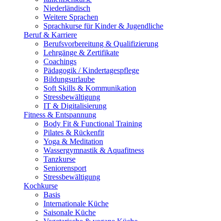
Niederländisch
Weitere Sprachen
Sprachkurse für Kinder & Jugendliche
Beruf & Karriere
Berufsvorbereitung & Qualifizierung
Lehrgänge & Zertifikate
Coachings
Pädagogik / Kindertagespflege
Bildungsurlaube
Soft Skills & Kommunikation
Stressbewältigung
IT & Digitalisierung
Fitness & Entspannung
Body Fit & Functional Training
Pilates & Rückenfit
Yoga & Meditation
Wassergymnastik & Aquafitness
Tanzkurse
Seniorensport
Stressbewältigung
Kochkurse
Basis
Internationale Küche
Saisonale Küche