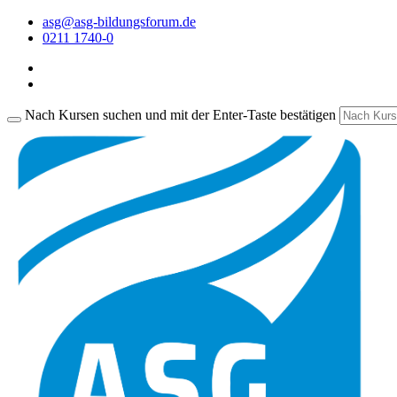
asg@asg-bildungsforum.de
0211 1740-0
Nach Kursen suchen und mit der Enter-Taste bestätigen