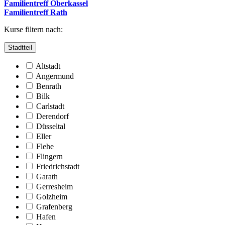
Familientreff Oberkassel
Familientreff Rath
Kurse filtern nach:
Stadtteil
Altstadt
Angermund
Benrath
Bilk
Carlstadt
Derendorf
Düsseltal
Eller
Flehe
Flingern
Friedrichstadt
Garath
Gerresheim
Golzheim
Grafenberg
Hafen