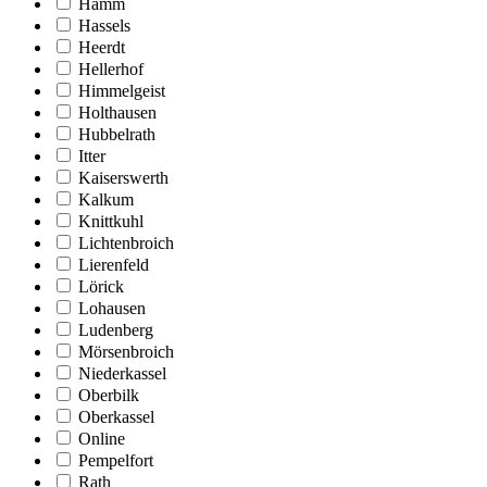
Hamm
Hassels
Heerdt
Hellerhof
Himmelgeist
Holthausen
Hubbelrath
Itter
Kaiserswerth
Kalkum
Knittkuhl
Lichtenbroich
Lierenfeld
Lörick
Lohausen
Ludenberg
Mörsenbroich
Niederkassel
Oberbilk
Oberkassel
Online
Pempelfort
Rath