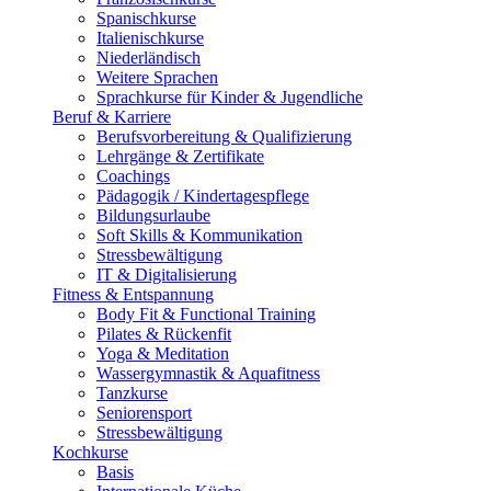
Spanischkurse
Italienischkurse
Niederländisch
Weitere Sprachen
Sprachkurse für Kinder & Jugendliche
Beruf & Karriere
Berufsvorbereitung & Qualifizierung
Lehrgänge & Zertifikate
Coachings
Pädagogik / Kindertagespflege
Bildungsurlaube
Soft Skills & Kommunikation
Stressbewältigung
IT & Digitalisierung
Fitness & Entspannung
Body Fit & Functional Training
Pilates & Rückenfit
Yoga & Meditation
Wassergymnastik & Aquafitness
Tanzkurse
Seniorensport
Stressbewältigung
Kochkurse
Basis