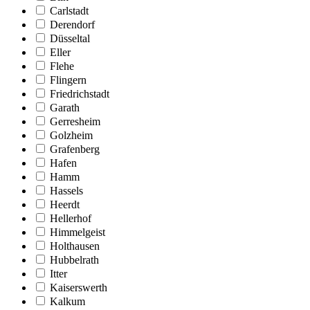
Carlstadt
Derendorf
Düsseltal
Eller
Flehe
Flingern
Friedrichstadt
Garath
Gerresheim
Golzheim
Grafenberg
Hafen
Hamm
Hassels
Heerdt
Hellerhof
Himmelgeist
Holthausen
Hubbelrath
Itter
Kaiserswerth
Kalkum