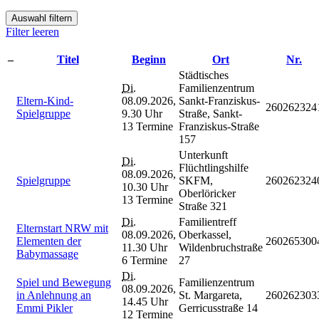
Auswahl filtern
Filter leeren
–
Titel
Beginn
Ort
Nr.
Städtisches
Di.
Familienzentrum
Eltern-Kind-
08.09.2026,
Sankt-Franziskus-
260262324
Spielgruppe
9.30 Uhr
Straße, Sankt-
13 Termine
Franziskus-Straße
157
Unterkunft
Di.
Flüchtlingshilfe
08.09.2026,
Spielgruppe
SKFM,
260262324
10.30 Uhr
Oberlöricker
13 Termine
Straße 321
Di.
Familientreff
Elternstart NRW mit
08.09.2026,
Oberkassel,
Elementen der
260265300
11.30 Uhr
Wildenbruchstraße
Babymassage
6 Termine
27
Di.
Spiel und Bewegung
Familienzentrum
08.09.2026,
in Anlehnung an
St. Margareta,
260262303
14.45 Uhr
Emmi Pikler
Gerricusstraße 14
12 Termine