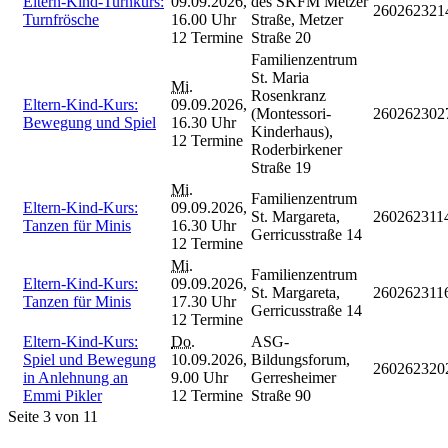
Eltern-Kind-Turnkurs:
09.09.2026,
des SKFM Metzer
260262321
Turnfrösche
16.00 Uhr
Straße, Metzer
12 Termine
Straße 20
Familienzentrum
St. Maria
Mi.
Rosenkranz
Eltern-Kind-Kurs:
09.09.2026,
(Montessori-
260262302
Bewegung und Spiel
16.30 Uhr
Kinderhaus),
12 Termine
Roderbirkener
Straße 19
Mi.
Familienzentrum
Eltern-Kind-Kurs:
09.09.2026,
St. Margareta,
260262311
Tanzen für Minis
16.30 Uhr
Gerricusstraße 14
12 Termine
Mi.
Familienzentrum
Eltern-Kind-Kurs:
09.09.2026,
St. Margareta,
260262311
Tanzen für Minis
17.30 Uhr
Gerricusstraße 14
12 Termine
Eltern-Kind-Kurs:
Do.
ASG-
Spiel und Bewegung
10.09.2026,
Bildungsforum,
260262320
in Anlehnung an
9.00 Uhr
Gerresheimer
Emmi Pikler
12 Termine
Straße 90
Seite 3 von 11