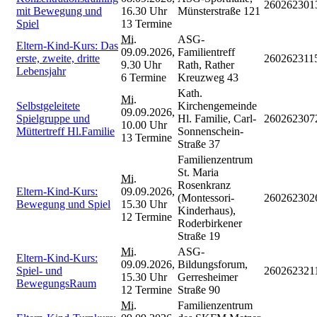
260262301
mit Bewegung und
16.30 Uhr
Münsterstraße 121
Spiel
13 Termine
Mi.
ASG-
Eltern-Kind-Kurs: Das
09.09.2026,
Familientreff
erste, zweite, dritte
260262311
9.30 Uhr
Rath, Rather
Lebensjahr
6 Termine
Kreuzweg 43
Kath.
Mi.
Selbstgeleitete
Kirchengemeinde
09.09.2026,
Spielgruppe und
Hl. Familie, Carl-
260262307
10.00 Uhr
Müttertreff Hl.Familie
Sonnenschein-
13 Termine
Straße 37
Familienzentrum
St. Maria
Mi.
Rosenkranz
Eltern-Kind-Kurs:
09.09.2026,
(Montessori-
260262302
Bewegung und Spiel
15.30 Uhr
Kinderhaus),
12 Termine
Roderbirkener
Straße 19
Mi.
ASG-
Eltern-Kind-Kurs:
09.09.2026,
Bildungsforum,
Spiel- und
260262321
15.30 Uhr
Gerresheimer
BewegungsRaum
12 Termine
Straße 90
Mi.
Familienzentrum