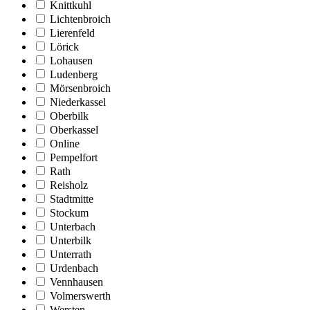
Knittkuhl
Lichtenbroich
Lierenfeld
Lörick
Lohausen
Ludenberg
Mörsenbroich
Niederkassel
Oberbilk
Oberkassel
Online
Pempelfort
Rath
Reisholz
Stadtmitte
Stockum
Unterbach
Unterbilk
Unterrath
Urdenbach
Vennhausen
Volmerswerth
Wersten