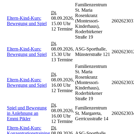
Familienzentrum
St. Maria
Di.
Rosenkranz
Eltern-Kind-Kurs:
08.09.2026,
(Montessori-
260262303
Bewegung und Spiel
15.00 Uhr
Kinderhaus),
12 Termine
Roderbirkener
Straße 19
Di.
Eltern-Kind-Kurs:
08.09.2026,
ASG-Sporthalle,
260262301
Bewegung und Spiel
15.30 Uhr
Münsterstraße 121
13 Termine
Familienzentrum
St. Maria
Di.
Rosenkranz
Eltern-Kind-Kurs:
08.09.2026,
(Montessori-
260262303
Bewegung und Spiel
16.00 Uhr
Kinderhaus),
12 Termine
Roderbirkener
Straße 19
Di.
Spiel und Bewegung
Familienzentrum
08.09.2026,
in Anlehnung an
St. Margareta,
260262303
16.00 Uhr
Emmi Pikler
Gerricusstraße 14
12 Termine
Eltern-Kind-Kurs:
Di.
Konzentrationstraining
08.09.2026,
ASG-Sporthalle,