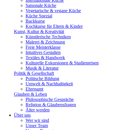
Internationale Küche
Saisonale Küche
Vegetarische & vegane Küche
Küche Spezial
Backkurse
Kochkurse für Eltern & Kinder
Kunst, Kultur & Kreativität
Künstlerische Techniken
Malerei & Zeichnung
Freie Meisterklasse
Intuitives Gestalten
Textiles & Handwerk
Kulturelle Exkursionen & Studienreisen
Musik & Literatur
Politik & Gesellschaft
Politische Bildung
Umwelt & Nachhaltigkeit
Ehrenamt
Glauben & Leben
Philosophische Gespräche
Religion & Glaubensfragen
Älter werden
Über uns
Wer wir sind
Unser Team