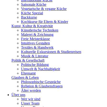
Internationale Küche
Saisonale Küche
Vegetarische & vegane Küche
Küche Spezial
Backkurse
Kochkurse für Eltern & Kinder
Kunst, Kultur & Kreativität
Künstlerische Techniken
Malerei & Zeichnung
Freie Meisterklasse
Intuitives Gestalten
Textiles & Handwerk
Kulturelle Exkursionen & Studienreisen
Musik & Literatur
Politik & Gesellschaft
Politische Bildung
Umwelt & Nachhaltigkeit
Ehrenamt
Glauben & Leben
Philosophische Gespräche
Religion & Glaubensfragen
Älter werden
Über uns
Wer wir sind
Unser Team