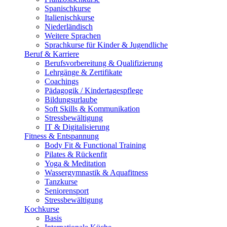
Spanischkurse
Italienischkurse
Niederländisch
Weitere Sprachen
Sprachkurse für Kinder & Jugendliche
Beruf & Karriere
Berufsvorbereitung & Qualifizierung
Lehrgänge & Zertifikate
Coachings
Pädagogik / Kindertagespflege
Bildungsurlaube
Soft Skills & Kommunikation
Stressbewältigung
IT & Digitalisierung
Fitness & Entspannung
Body Fit & Functional Training
Pilates & Rückenfit
Yoga & Meditation
Wassergymnastik & Aquafitness
Tanzkurse
Seniorensport
Stressbewältigung
Kochkurse
Basis