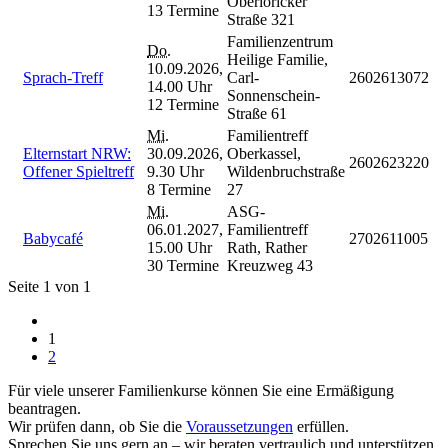
Oberlöricker
13 Termine
Straße 321
Familienzentrum
Do.
Heilige Familie,
10.09.2026,
Sprach-Treff
Carl-
2602613072
14.00 Uhr
Sonnenschein-
12 Termine
Straße 61
Mi.
Familientreff
Elternstart NRW:
30.09.2026,
Oberkassel,
2602623220
Offener Spieltreff
9.30 Uhr
Wildenbruchstraße
8 Termine
27
Mi.
ASG-
06.01.2027,
Familientreff
Babycafé
2702611005
15.00 Uhr
Rath, Rather
30 Termine
Kreuzweg 43
Seite 1 von 1
1
2
Für viele unserer Familienkurse können Sie eine Ermäßigung
beantragen.
Wir prüfen dann, ob Sie die
Voraussetzungen
erfüllen.
Sprechen Sie uns gern an – wir beraten vertraulich und unterstützen