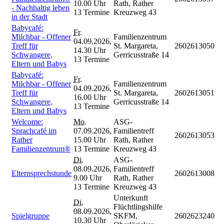
10.00 Uhr
Rath, Rather
- Nachhaltig leben
13 Termine
Kreuzweg 43
in der Stadt
Babycafé:
Fr.
Milchbar - Offener
Familienzentrum
04.09.2026,
Treff für
St. Margareta,
2602613050
14.30 Uhr
Schwangere,
Gerricusstraße 14
13 Termine
Eltern und Babys
Babycafé:
Fr.
Milchbar - Offener
Familienzentrum
04.09.2026,
Treff für
St. Margareta,
2602613051
16.00 Uhr
Schwangere,
Gerricusstraße 14
13 Termine
Eltern und Babys
Welcome:
Mo.
ASG-
Sprachcafé im
07.09.2026,
Familientreff
2602613053
Rather
15.00 Uhr
Rath, Rather
Familienzentrum®
13 Termine
Kreuzweg 43
Di.
ASG-
08.09.2026,
Familientreff
Elternsprechstunde
2602613008
9.00 Uhr
Rath, Rather
13 Termine
Kreuzweg 43
Unterkunft
Di.
Flüchtlingshilfe
08.09.2026,
Spielgruppe
SKFM,
2602623240
10.30 Uhr