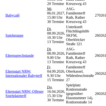
20 Termine
Kreuzweg 43
Mi.
ASG-
06.01.2027,
Familientreff
Babycafé
27026
15.00 Uhr
Rath, Rather
30 Termine
Kreuzweg 43
Unterkunft
Di.
Flüchtlingshilfe
08.09.2026,
Spielgruppe
SKFM,
26026
10.30 Uhr
Oberlöricker
13 Termine
Straße 321
Di.
ASG-
08.09.2026,
Familientreff
Elternsprechstunde
26026
9.00 Uhr
Rath, Rather
13 Termine
Kreuzweg 43
Fr.
Familientreff
Elternstart NRW:
04.09.2026,
Oberkassel,
26026
Internationaler Babytreff
9.30 Uhr
Wildenbruchstraße
15 Termine
27
Spielplatz
Do.
Rotdornstraße
Elternstart NRW: Offener
16.04.2026,
(gegenüber
26026
Spielplatztreff
15.30 Uhr
Hausnummer 14),
30 Termine
Rotdornstraße 14