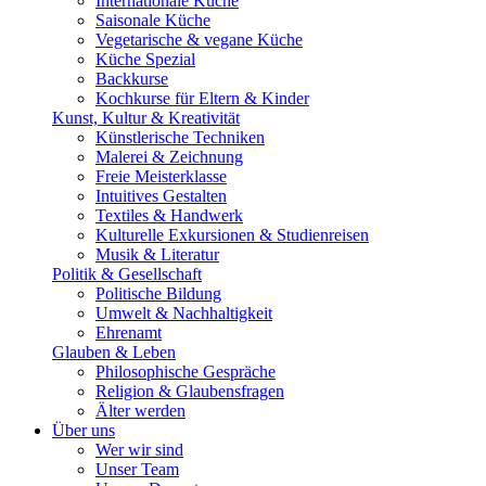
Internationale Küche
Saisonale Küche
Vegetarische & vegane Küche
Küche Spezial
Backkurse
Kochkurse für Eltern & Kinder
Kunst, Kultur & Kreativität
Künstlerische Techniken
Malerei & Zeichnung
Freie Meisterklasse
Intuitives Gestalten
Textiles & Handwerk
Kulturelle Exkursionen & Studienreisen
Musik & Literatur
Politik & Gesellschaft
Politische Bildung
Umwelt & Nachhaltigkeit
Ehrenamt
Glauben & Leben
Philosophische Gespräche
Religion & Glaubensfragen
Älter werden
Über uns
Wer wir sind
Unser Team