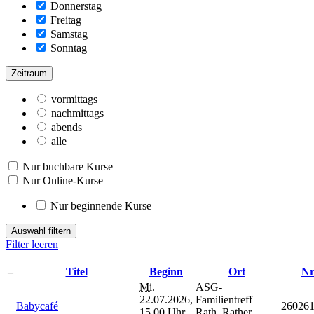
Donnerstag
Freitag
Samstag
Sonntag
Zeitraum
vormittags
nachmittags
abends
alle
Nur buchbare Kurse
Nur Online-Kurse
Nur beginnende Kurse
Auswahl filtern
Filter leeren
–
Titel
Beginn
Ort
Nr
Mi.
ASG-
22.07.2026,
Familientreff
Babycafé
26026
15.00 Uhr
Rath, Rather