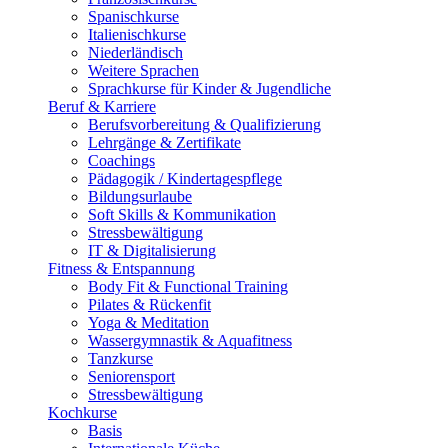
Spanischkurse
Italienischkurse
Niederländisch
Weitere Sprachen
Sprachkurse für Kinder & Jugendliche
Beruf & Karriere
Berufsvorbereitung & Qualifizierung
Lehrgänge & Zertifikate
Coachings
Pädagogik / Kindertagespflege
Bildungsurlaube
Soft Skills & Kommunikation
Stressbewältigung
IT & Digitalisierung
Fitness & Entspannung
Body Fit & Functional Training
Pilates & Rückenfit
Yoga & Meditation
Wassergymnastik & Aquafitness
Tanzkurse
Seniorensport
Stressbewältigung
Kochkurse
Basis