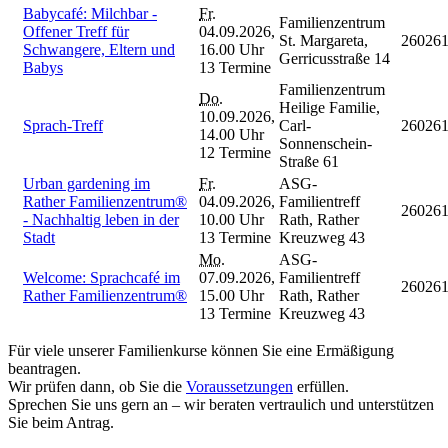
Babycafé: Milchbar -
Fr.
Familienzentrum
Offener Treff für
04.09.2026,
St. Margareta,
26026
Schwangere, Eltern und
16.00 Uhr
Gerricusstraße 14
Babys
13 Termine
Familienzentrum
Do.
Heilige Familie,
10.09.2026,
Sprach-Treff
Carl-
26026
14.00 Uhr
Sonnenschein-
12 Termine
Straße 61
Urban gardening im
Fr.
ASG-
Rather Familienzentrum®
04.09.2026,
Familientreff
26026
- Nachhaltig leben in der
10.00 Uhr
Rath, Rather
Stadt
13 Termine
Kreuzweg 43
Mo.
ASG-
Welcome: Sprachcafé im
07.09.2026,
Familientreff
26026
Rather Familienzentrum®
15.00 Uhr
Rath, Rather
13 Termine
Kreuzweg 43
Für viele unserer Familienkurse können Sie eine Ermäßigung
beantragen.
Wir prüfen dann, ob Sie die
Voraussetzungen
erfüllen.
Sprechen Sie uns gern an – wir beraten vertraulich und unterstützen
Sie beim Antrag.