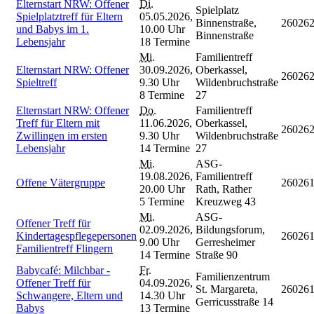
Elternstart NRW: Offener
Di.
Spielplatz
Spielplatztreff für Eltern
05.05.2026,
Binnenstraße,
26026
und Babys im 1.
10.00 Uhr
Binnenstraße
Lebensjahr
18 Termine
Mi.
Familientreff
Elternstart NRW: Offener
30.09.2026,
Oberkassel,
26026
Spieltreff
9.30 Uhr
Wildenbruchstraße
8 Termine
27
Elternstart NRW: Offener
Do.
Familientreff
Treff für Eltern mit
11.06.2026,
Oberkassel,
26026
Zwillingen im ersten
9.30 Uhr
Wildenbruchstraße
Lebensjahr
14 Termine
27
Mi.
ASG-
19.08.2026,
Familientreff
Offene Vätergruppe
26026
20.00 Uhr
Rath, Rather
5 Termine
Kreuzweg 43
Mi.
ASG-
Offener Treff für
02.09.2026,
Bildungsforum,
Kindertagespflegepersonen
26026
9.00 Uhr
Gerresheimer
Familientreff Flingern
14 Termine
Straße 90
Babycafé: Milchbar -
Fr.
Familienzentrum
Offener Treff für
04.09.2026,
St. Margareta,
26026
Schwangere, Eltern und
14.30 Uhr
Gerricusstraße 14
Babys
13 Termine