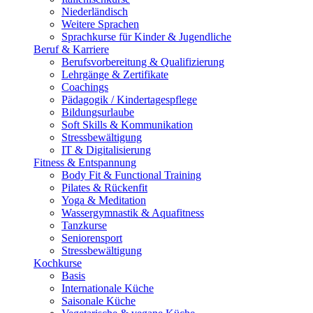
Niederländisch
Weitere Sprachen
Sprachkurse für Kinder & Jugendliche
Beruf & Karriere
Berufsvorbereitung & Qualifizierung
Lehrgänge & Zertifikate
Coachings
Pädagogik / Kindertagespflege
Bildungsurlaube
Soft Skills & Kommunikation
Stressbewältigung
IT & Digitalisierung
Fitness & Entspannung
Body Fit & Functional Training
Pilates & Rückenfit
Yoga & Meditation
Wassergymnastik & Aquafitness
Tanzkurse
Seniorensport
Stressbewältigung
Kochkurse
Basis
Internationale Küche
Saisonale Küche