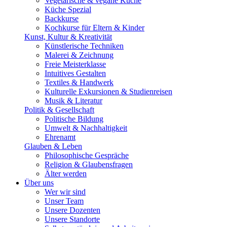
Vegetarische & vegane Küche
Küche Spezial
Backkurse
Kochkurse für Eltern & Kinder
Kunst, Kultur & Kreativität
Künstlerische Techniken
Malerei & Zeichnung
Freie Meisterklasse
Intuitives Gestalten
Textiles & Handwerk
Kulturelle Exkursionen & Studienreisen
Musik & Literatur
Politik & Gesellschaft
Politische Bildung
Umwelt & Nachhaltigkeit
Ehrenamt
Glauben & Leben
Philosophische Gespräche
Religion & Glaubensfragen
Älter werden
Über uns
Wer wir sind
Unser Team
Unsere Dozenten
Unsere Standorte