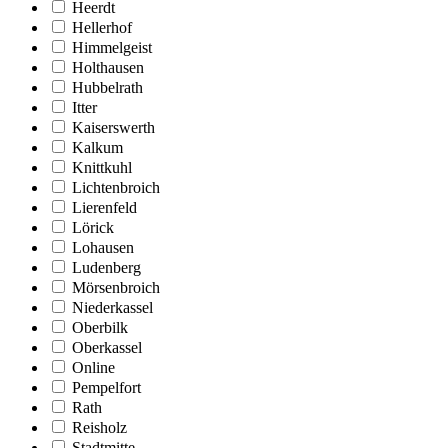
Heerdt
Hellerhof
Himmelgeist
Holthausen
Hubbelrath
Itter
Kaiserswerth
Kalkum
Knittkuhl
Lichtenbroich
Lierenfeld
Lörick
Lohausen
Ludenberg
Mörsenbroich
Niederkassel
Oberbilk
Oberkassel
Online
Pempelfort
Rath
Reisholz
Stadtmitte