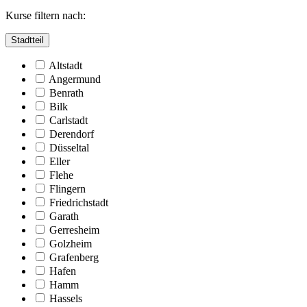
Kurse filtern nach:
Stadtteil
Altstadt
Angermund
Benrath
Bilk
Carlstadt
Derendorf
Düsseltal
Eller
Flehe
Flingern
Friedrichstadt
Garath
Gerresheim
Golzheim
Grafenberg
Hafen
Hamm
Hassels