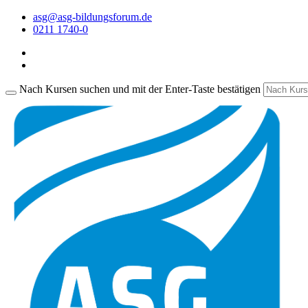
asg@asg-bildungsforum.de
0211 1740-0
Nach Kursen suchen und mit der Enter-Taste bestätigen