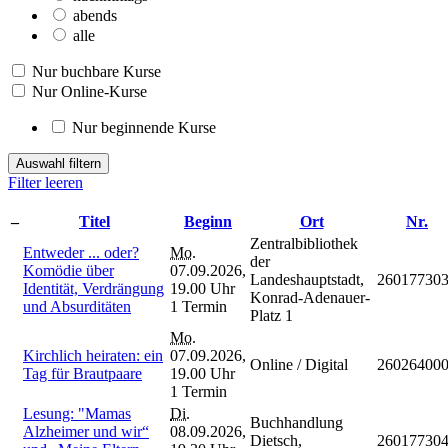
abends
alle
Nur buchbare Kurse
Nur Online-Kurse
Nur beginnende Kurse
Auswahl filtern
Filter leeren
–
Titel
Beginn
Ort
Nr.
Zentralbibliothek
Entweder ... oder?
Mo.
der
Komödie über
07.09.2026,
Landeshauptstadt,
26017730
Identität, Verdrängung
19.00 Uhr
Konrad-Adenauer-
und Absurditäten
1 Termin
Platz 1
Mo.
Kirchlich heiraten: ein
07.09.2026,
Online / Digital
26026400
Tag für Brautpaare
19.00 Uhr
1 Termin
Lesung: "Mamas
Di.
Buchhandlung
Alzheimer und wir“
08.09.2026,
Dietsch,
26017730