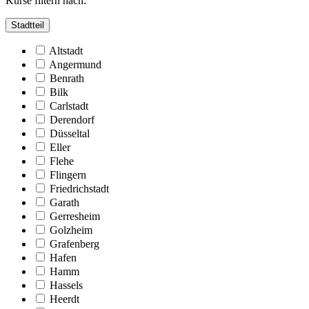
Kurse filtern nach:
Stadtteil
Altstadt
Angermund
Benrath
Bilk
Carlstadt
Derendorf
Düsseltal
Eller
Flehe
Flingern
Friedrichstadt
Garath
Gerresheim
Golzheim
Grafenberg
Hafen
Hamm
Hassels
Heerdt