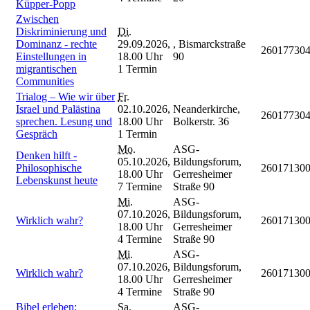
Küpper-Popp
Zwischen
Diskriminierung und
Di.
Dominanz - rechte
29.09.2026,
, Bismarckstraße
26017730
Einstellungen in
18.00 Uhr
90
migrantischen
1 Termin
Communities
Trialog – Wie wir über
Fr.
Israel und Palästina
02.10.2026,
Neanderkirche,
26017730
sprechen. Lesung und
18.00 Uhr
Bolkerstr. 36
Gespräch
1 Termin
Mo.
ASG-
Denken hilft -
05.10.2026,
Bildungsforum,
Philosophische
26017130
18.00 Uhr
Gerresheimer
Lebenskunst heute
7 Termine
Straße 90
Mi.
ASG-
07.10.2026,
Bildungsforum,
Wirklich wahr?
26017130
18.00 Uhr
Gerresheimer
4 Termine
Straße 90
Mi.
ASG-
07.10.2026,
Bildungsforum,
Wirklich wahr?
26017130
18.00 Uhr
Gerresheimer
4 Termine
Straße 90
Bibel erleben:
Sa.
ASG-