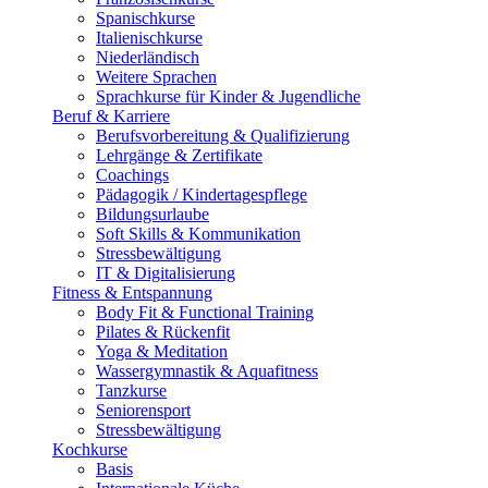
Spanischkurse
Italienischkurse
Niederländisch
Weitere Sprachen
Sprachkurse für Kinder & Jugendliche
Beruf & Karriere
Berufsvorbereitung & Qualifizierung
Lehrgänge & Zertifikate
Coachings
Pädagogik / Kindertagespflege
Bildungsurlaube
Soft Skills & Kommunikation
Stressbewältigung
IT & Digitalisierung
Fitness & Entspannung
Body Fit & Functional Training
Pilates & Rückenfit
Yoga & Meditation
Wassergymnastik & Aquafitness
Tanzkurse
Seniorensport
Stressbewältigung
Kochkurse
Basis