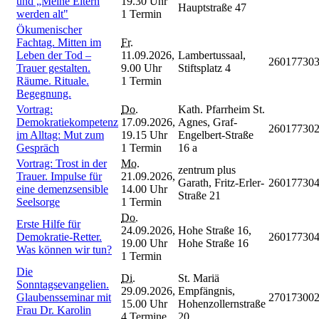
und „Meine Eltern
19.30 Uhr
Hauptstraße 47
werden alt"
1 Termin
Ökumenischer
Fachtag. Mitten im
Fr.
Leben der Tod –
11.09.2026,
Lambertussaal,
26017730
Trauer gestalten.
9.00 Uhr
Stiftsplatz 4
Räume. Rituale.
1 Termin
Begegnung.
Vortrag:
Do.
Kath. Pfarrheim St.
Demokratiekompetenz
17.09.2026,
Agnes, Graf-
26017730
im Alltag: Mut zum
19.15 Uhr
Engelbert-Straße
Gespräch
1 Termin
16 a
Vortrag: Trost in der
Mo.
zentrum plus
Trauer. Impulse für
21.09.2026,
Garath, Fritz-Erler-
26017730
eine demenzsensible
14.00 Uhr
Straße 21
Seelsorge
1 Termin
Do.
Erste Hilfe für
24.09.2026,
Hohe Straße 16,
Demokratie-Retter.
26017730
19.00 Uhr
Hohe Straße 16
Was können wir tun?
1 Termin
Die
Di.
St. Mariä
Sonntagsevangelien.
29.09.2026,
Empfängnis,
Glaubensseminar mit
27017300
15.00 Uhr
Hohenzollernstraße
Frau Dr. Karolin
4 Termine
20