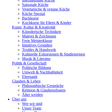
Internationale Küche
Saisonale Küche
Vegetarische & vegane Küche
Küche Spezial
Backkurse
Kochkurse für Eltern & Kinder
Kunst, Kultur & Kreativität
Künstlerische Techniken
Malerei & Zeichnung
Freie Meisterklasse
Intuitives Gestalten
Textiles & Handwerk
Kulturelle Exkursionen & Studienreisen
Musik & Literatur
Politik & Gesellschaft
Politische Bildung
Umwelt & Nachhaltigkeit
Ehrenamt
Glauben & Leben
Philosophische Gespräche
Religion & Glaubensfragen
Älter werden
Über uns
Wer wir sind
Unser Team