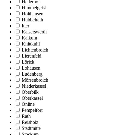
Hellerhof
Himmelgeist
Holthausen
Hubbelrath
Itter
Kaiserswerth
Kalkum
Knittkuhl
Lichtenbroich
Lierenfeld
Lörick
Lohausen
Ludenberg
Mörsenbroich
Niederkassel
Oberbilk
Oberkassel
Online
Pempelfort
Rath
Reisholz
Stadtmitte
Stockum