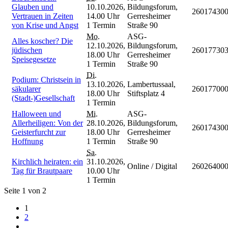
Glauben und
10.10.2026,
Bildungsforum,
26017430
Vertrauen in Zeiten
14.00 Uhr
Gerresheimer
von Krise und Angst
1 Termin
Straße 90
Mo.
ASG-
Alles koscher? Die
12.10.2026,
Bildungsforum,
jüdischen
26017730
18.00 Uhr
Gerresheimer
Speisegesetze
1 Termin
Straße 90
Di.
Podium: Christsein in
13.10.2026,
Lambertussaal,
säkularer
26017700
18.00 Uhr
Stiftsplatz 4
(Stadt-)Gesellschaft
1 Termin
Halloween und
Mi.
ASG-
Allerheiligen: Von der
28.10.2026,
Bildungsforum,
26017430
Geisterfurcht zur
18.00 Uhr
Gerresheimer
Hoffnung
1 Termin
Straße 90
Sa.
Kirchlich heiraten: ein
31.10.2026,
Online / Digital
26026400
Tag für Brautpaare
10.00 Uhr
1 Termin
Seite 1 von 2
1
2