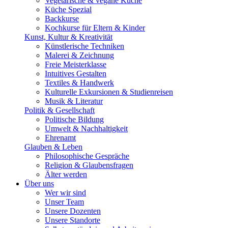
Vegetarische & vegane Küche
Küche Spezial
Backkurse
Kochkurse für Eltern & Kinder
Kunst, Kultur & Kreativität
Künstlerische Techniken
Malerei & Zeichnung
Freie Meisterklasse
Intuitives Gestalten
Textiles & Handwerk
Kulturelle Exkursionen & Studienreisen
Musik & Literatur
Politik & Gesellschaft
Politische Bildung
Umwelt & Nachhaltigkeit
Ehrenamt
Glauben & Leben
Philosophische Gespräche
Religion & Glaubensfragen
Älter werden
Über uns
Wer wir sind
Unser Team
Unsere Dozenten
Unsere Standorte