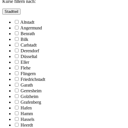
Kurse filtern nach:
Stadtteil
Altstadt
Angermund
Benrath
Bilk
Carlstadt
Derendorf
Düsseltal
Eller
Flehe
Flingern
Friedrichstadt
Garath
Gerresheim
Golzheim
Grafenberg
Hafen
Hamm
Hassels
Heerdt