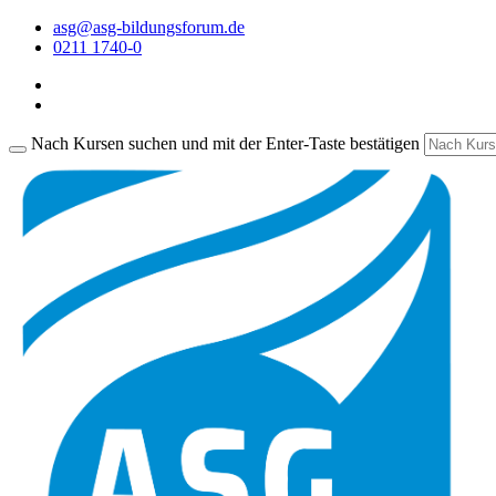
asg@asg-bildungsforum.de
0211 1740-0
Nach Kursen suchen und mit der Enter-Taste bestätigen