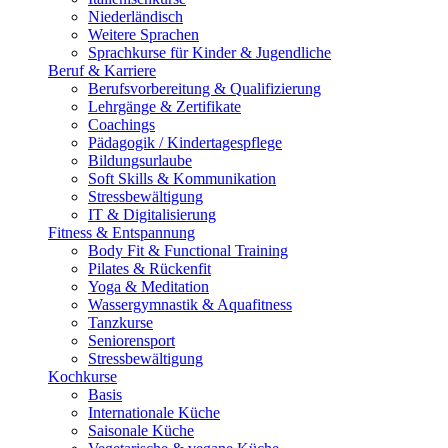
Niederländisch
Weitere Sprachen
Sprachkurse für Kinder & Jugendliche
Beruf & Karriere
Berufsvorbereitung & Qualifizierung
Lehrgänge & Zertifikate
Coachings
Pädagogik / Kindertagespflege
Bildungsurlaube
Soft Skills & Kommunikation
Stressbewältigung
IT & Digitalisierung
Fitness & Entspannung
Body Fit & Functional Training
Pilates & Rückenfit
Yoga & Meditation
Wassergymnastik & Aquafitness
Tanzkurse
Seniorensport
Stressbewältigung
Kochkurse
Basis
Internationale Küche
Saisonale Küche