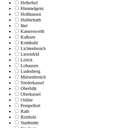
Hellerhof
Himmelgeist
Holthausen
Hubbelrath
Itter
Kaiserswerth
Kalkum
Knittkuhl
Lichtenbroich
Lierenfeld
Lörick
Lohausen
Ludenberg
Mörsenbroich
Niederkassel
Oberbilk
Oberkassel
Online
Pempelfort
Rath
Reisholz
Stadtmitte