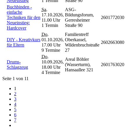
Neueinstieg
1 Termin
Straße 90
Buchbinden -
Sa.
ASG-
einfache
17.10.2026,
Bildungsforum,
Techniken für den
2601772030
11.00 Uhr
Gerresheimer
Neueinstieg:
1 Termin
Straße 90
Hardcover
Do.
Familientreff
DIY - Kreativkurs
01.10.2026,
Oberkassel,
2602663080
für Eltern
17.00 Uhr
Wildenbruchstraße
9 Termine
27
Do.
Areal Böhler
Drums-
10.09.2026,
(Wasserturm),
2601763020
Schlagzeug
18.00 Uhr
Hansaallee 321
4 Termine
Seite 1 von 11
1
2
3
4
5
6
7