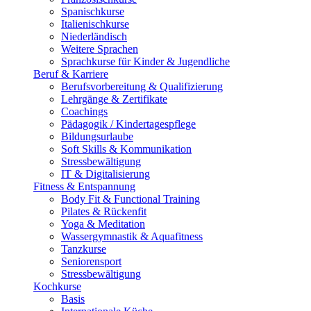
Spanischkurse
Italienischkurse
Niederländisch
Weitere Sprachen
Sprachkurse für Kinder & Jugendliche
Beruf & Karriere
Berufsvorbereitung & Qualifizierung
Lehrgänge & Zertifikate
Coachings
Pädagogik / Kindertagespflege
Bildungsurlaube
Soft Skills & Kommunikation
Stressbewältigung
IT & Digitalisierung
Fitness & Entspannung
Body Fit & Functional Training
Pilates & Rückenfit
Yoga & Meditation
Wassergymnastik & Aquafitness
Tanzkurse
Seniorensport
Stressbewältigung
Kochkurse
Basis