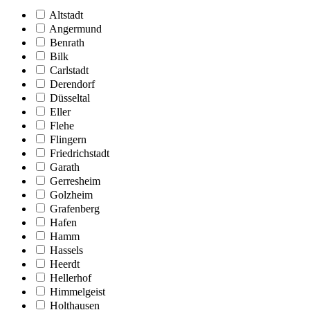
Altstadt
Angermund
Benrath
Bilk
Carlstadt
Derendorf
Düsseltal
Eller
Flehe
Flingern
Friedrichstadt
Garath
Gerresheim
Golzheim
Grafenberg
Hafen
Hamm
Hassels
Heerdt
Hellerhof
Himmelgeist
Holthausen