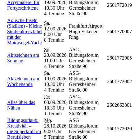
Acrylmalerei für
19.09.2026,
Bildungsforum,
2601772019
Fortgeschrittene
10.30 Uhr
Gerresheimer
4 Termine
Straße 90
Äolische Inseln
Sa.
(Sizilien) - Kleine
Frankfurt Airport,
12.09.2026,
Studienkreuzfahrt
Hugo Eckener
2601770007
8.00 Uhr
mit der
Ring
8 Termine
Motorsegel-Yacht
So.
ASG-
Aktzeichnen am
20.09.2026,
Bildungsforum,
2601772005
Sonntag
11.00 Uhr
Gerresheimer
4 Termine
Straße 90
Sa.
ASG-
Aktzeichnen am
19.09.2026,
Bildungsforum,
2601772002
Wochenende
10.30 Uhr
Gerresheimer
4 Termine
Straße 90
Do.
ASG-
Alles über das
03.09.2026,
Bildungsforum,
2602663801
Nähen
18.30 Uhr
Gerresheimer
1 Termin
Straße 90
Bildungsurlaub:
Mo.
ASG-
Kreativität –
26.10.2026,
Bildungsforum,
2601772020
die Superkraft im
9.00 Uhr
Gerresheimer
Berufsleben
5 Termine
Straße 90