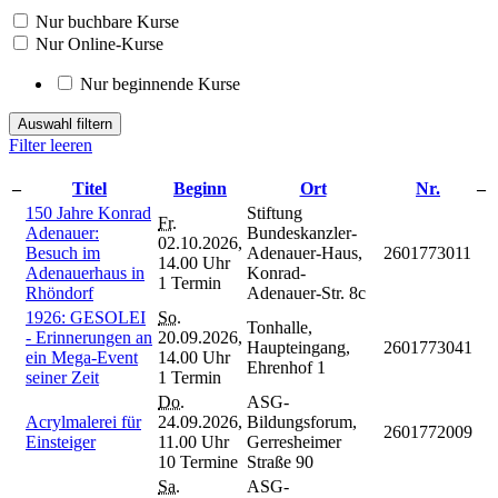
Nur buchbare Kurse
Nur Online-Kurse
Nur beginnende Kurse
Auswahl filtern
Filter leeren
–
Titel
Beginn
Ort
Nr.
–
150 Jahre Konrad
Stiftung
Fr.
Adenauer:
Bundeskanzler-
02.10.2026,
Besuch im
Adenauer-Haus,
2601773011
14.00 Uhr
Adenauerhaus in
Konrad-
1 Termin
Rhöndorf
Adenauer-Str. 8c
1926: GESOLEI
So.
Tonhalle,
- Erinnerungen an
20.09.2026,
Haupteingang,
2601773041
ein Mega-Event
14.00 Uhr
Ehrenhof 1
seiner Zeit
1 Termin
Do.
ASG-
Acrylmalerei für
24.09.2026,
Bildungsforum,
2601772009
Einsteiger
11.00 Uhr
Gerresheimer
10 Termine
Straße 90
Sa.
ASG-