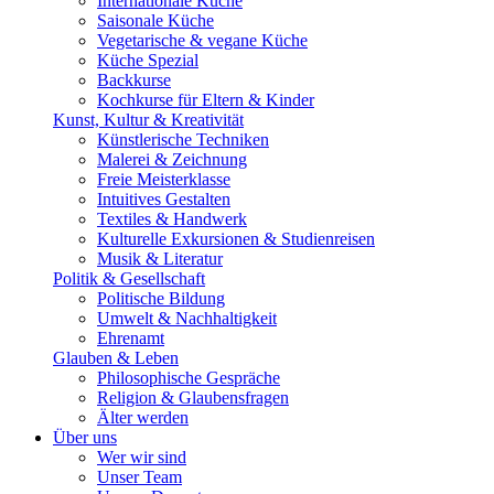
Internationale Küche
Saisonale Küche
Vegetarische & vegane Küche
Küche Spezial
Backkurse
Kochkurse für Eltern & Kinder
Kunst, Kultur & Kreativität
Künstlerische Techniken
Malerei & Zeichnung
Freie Meisterklasse
Intuitives Gestalten
Textiles & Handwerk
Kulturelle Exkursionen & Studienreisen
Musik & Literatur
Politik & Gesellschaft
Politische Bildung
Umwelt & Nachhaltigkeit
Ehrenamt
Glauben & Leben
Philosophische Gespräche
Religion & Glaubensfragen
Älter werden
Über uns
Wer wir sind
Unser Team