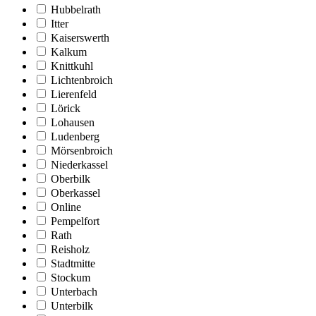
Hubbelrath
Itter
Kaiserswerth
Kalkum
Knittkuhl
Lichtenbroich
Lierenfeld
Lörick
Lohausen
Ludenberg
Mörsenbroich
Niederkassel
Oberbilk
Oberkassel
Online
Pempelfort
Rath
Reisholz
Stadtmitte
Stockum
Unterbach
Unterbilk