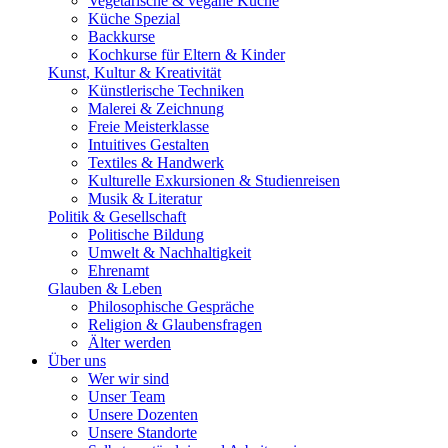
Vegetarische & vegane Küche
Küche Spezial
Backkurse
Kochkurse für Eltern & Kinder
Kunst, Kultur & Kreativität
Künstlerische Techniken
Malerei & Zeichnung
Freie Meisterklasse
Intuitives Gestalten
Textiles & Handwerk
Kulturelle Exkursionen & Studienreisen
Musik & Literatur
Politik & Gesellschaft
Politische Bildung
Umwelt & Nachhaltigkeit
Ehrenamt
Glauben & Leben
Philosophische Gespräche
Religion & Glaubensfragen
Älter werden
Über uns
Wer wir sind
Unser Team
Unsere Dozenten
Unsere Standorte