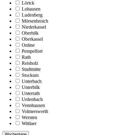
Lörick
Lohausen
Ludenberg
Mörsenbroich
Niederkassel
Oberbilk
Oberkassel
Online
Pempelfort
Rath
Reisholz
Stadtmitte
Stockum
Unterbach
Unterbilk
Unterrath
Urdenbach
Vennhausen
Volmerswerth
Wersten
Wittlaer
Wochentage