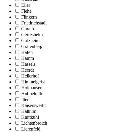
Eller
Flehe
Flingern
Friedrichstadt
Garath
Gerresheim
Golzheim
Grafenberg
Hafen
Hamm
Hassels
Heerdt
Hellerhof
Himmelgeist
Holthausen
Hubbelrath
Itter
Kaiserswerth
Kalkum
Knittkuhl
Lichtenbroich
Lierenfeld