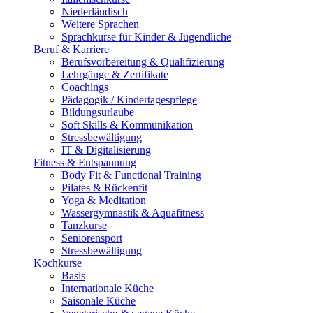
Niederländisch
Weitere Sprachen
Sprachkurse für Kinder & Jugendliche
Beruf & Karriere
Berufsvorbereitung & Qualifizierung
Lehrgänge & Zertifikate
Coachings
Pädagogik / Kindertagespflege
Bildungsurlaube
Soft Skills & Kommunikation
Stressbewältigung
IT & Digitalisierung
Fitness & Entspannung
Body Fit & Functional Training
Pilates & Rückenfit
Yoga & Meditation
Wassergymnastik & Aquafitness
Tanzkurse
Seniorensport
Stressbewältigung
Kochkurse
Basis
Internationale Küche
Saisonale Küche