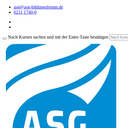
asg@asg-bildungsforum.de
0211 1740-0
Nach Kursen suchen und mit der Enter-Taste bestätigen