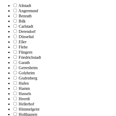
Altstadt
Angermund
Benrath
Bilk
Carlstadt
Derendorf
Düsseltal
Eller
Flehe
Flingern
Friedrichstadt
Garath
Gerresheim
Golzheim
Grafenberg
Hafen
Hamm
Hassels
Heerdt
Hellerhof
Himmelgeist
Holthausen