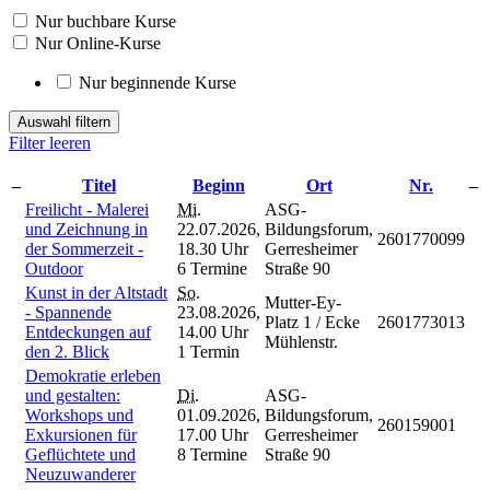
Nur buchbare Kurse
Nur Online-Kurse
Nur beginnende Kurse
Auswahl filtern
Filter leeren
–
Titel
Beginn
Ort
Nr.
–
Freilicht - Malerei
Mi.
ASG-
und Zeichnung in
22.07.2026,
Bildungsforum,
2601770099
der Sommerzeit -
18.30 Uhr
Gerresheimer
Outdoor
6 Termine
Straße 90
Kunst in der Altstadt
So.
Mutter-Ey-
- Spannende
23.08.2026,
Platz 1 / Ecke
2601773013
Entdeckungen auf
14.00 Uhr
Mühlenstr.
den 2. Blick
1 Termin
Demokratie erleben
und gestalten:
Di.
ASG-
Workshops und
01.09.2026,
Bildungsforum,
260159001
Exkursionen für
17.00 Uhr
Gerresheimer
Geflüchtete und
8 Termine
Straße 90
Neuzuwanderer