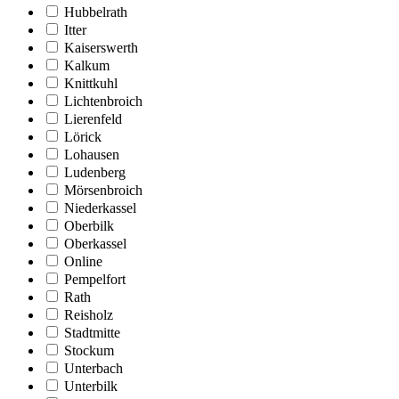
Hubbelrath
Itter
Kaiserswerth
Kalkum
Knittkuhl
Lichtenbroich
Lierenfeld
Lörick
Lohausen
Ludenberg
Mörsenbroich
Niederkassel
Oberbilk
Oberkassel
Online
Pempelfort
Rath
Reisholz
Stadtmitte
Stockum
Unterbach
Unterbilk