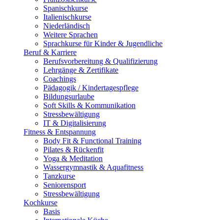
Spanischkurse
Italienischkurse
Niederländisch
Weitere Sprachen
Sprachkurse für Kinder & Jugendliche
Beruf & Karriere
Berufsvorbereitung & Qualifizierung
Lehrgänge & Zertifikate
Coachings
Pädagogik / Kindertagespflege
Bildungsurlaube
Soft Skills & Kommunikation
Stressbewältigung
IT & Digitalisierung
Fitness & Entspannung
Body Fit & Functional Training
Pilates & Rückenfit
Yoga & Meditation
Wassergymnastik & Aquafitness
Tanzkurse
Seniorensport
Stressbewältigung
Kochkurse
Basis