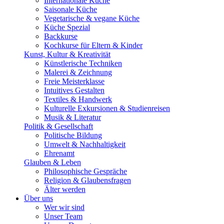
Internationale Küche
Saisonale Küche
Vegetarische & vegane Küche
Küche Spezial
Backkurse
Kochkurse für Eltern & Kinder
Kunst, Kultur & Kreativität
Künstlerische Techniken
Malerei & Zeichnung
Freie Meisterklasse
Intuitives Gestalten
Textiles & Handwerk
Kulturelle Exkursionen & Studienreisen
Musik & Literatur
Politik & Gesellschaft
Politische Bildung
Umwelt & Nachhaltigkeit
Ehrenamt
Glauben & Leben
Philosophische Gespräche
Religion & Glaubensfragen
Älter werden
Über uns
Wer wir sind
Unser Team