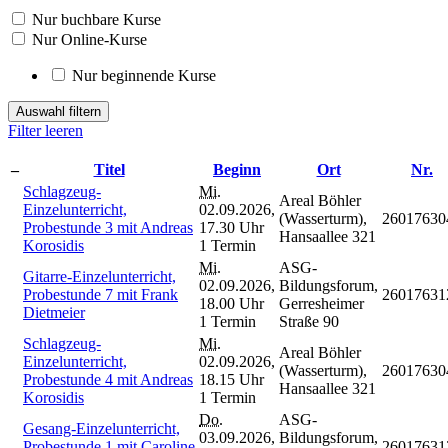
Nur buchbare Kurse
Nur Online-Kurse
Nur beginnende Kurse
Auswahl filtern
Filter leeren
–
Titel
Beginn
Ort
Nr.
Schlagzeug-
Mi.
Areal Böhler
Einzelunterricht,
02.09.2026,
(Wasserturm),
26017630
Probestunde 3 mit Andreas
17.30 Uhr
Hansaallee 321
Korosidis
1 Termin
Mi.
ASG-
Gitarre-Einzelunterricht,
02.09.2026,
Bildungsforum,
Probestunde 7 mit Frank
26017631
18.00 Uhr
Gerresheimer
Dietmeier
1 Termin
Straße 90
Schlagzeug-
Mi.
Areal Böhler
Einzelunterricht,
02.09.2026,
(Wasserturm),
26017630
Probestunde 4 mit Andreas
18.15 Uhr
Hansaallee 321
Korosidis
1 Termin
Do.
ASG-
Gesang-Einzelunterricht,
03.09.2026,
Bildungsforum,
Probestunde 1 mit Caroline
26017631