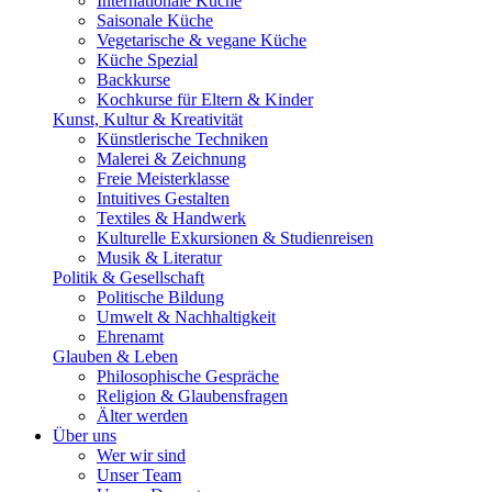
Internationale Küche
Saisonale Küche
Vegetarische & vegane Küche
Küche Spezial
Backkurse
Kochkurse für Eltern & Kinder
Kunst, Kultur & Kreativität
Künstlerische Techniken
Malerei & Zeichnung
Freie Meisterklasse
Intuitives Gestalten
Textiles & Handwerk
Kulturelle Exkursionen & Studienreisen
Musik & Literatur
Politik & Gesellschaft
Politische Bildung
Umwelt & Nachhaltigkeit
Ehrenamt
Glauben & Leben
Philosophische Gespräche
Religion & Glaubensfragen
Älter werden
Über uns
Wer wir sind
Unser Team