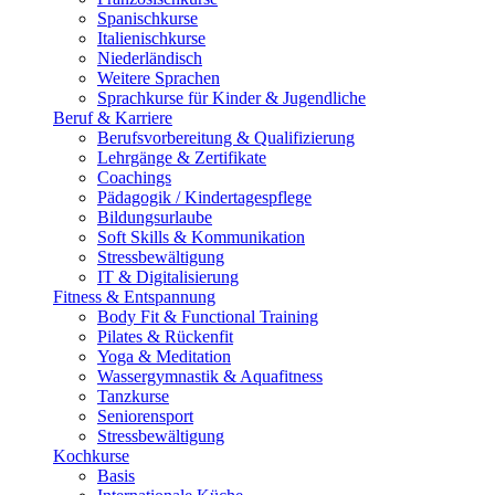
Spanischkurse
Italienischkurse
Niederländisch
Weitere Sprachen
Sprachkurse für Kinder & Jugendliche
Beruf & Karriere
Berufsvorbereitung & Qualifizierung
Lehrgänge & Zertifikate
Coachings
Pädagogik / Kindertagespflege
Bildungsurlaube
Soft Skills & Kommunikation
Stressbewältigung
IT & Digitalisierung
Fitness & Entspannung
Body Fit & Functional Training
Pilates & Rückenfit
Yoga & Meditation
Wassergymnastik & Aquafitness
Tanzkurse
Seniorensport
Stressbewältigung
Kochkurse
Basis