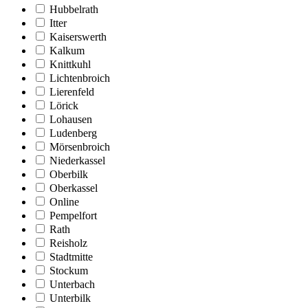
Hubbelrath
Itter
Kaiserswerth
Kalkum
Knittkuhl
Lichtenbroich
Lierenfeld
Lörick
Lohausen
Ludenberg
Mörsenbroich
Niederkassel
Oberbilk
Oberkassel
Online
Pempelfort
Rath
Reisholz
Stadtmitte
Stockum
Unterbach
Unterbilk