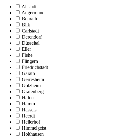
Altstadt
Angermund
Benrath
Bilk
Carlstadt
Derendorf
Düsseltal
Eller
Flehe
Flingern
Friedrichstadt
Garath
Gerresheim
Golzheim
Grafenberg
Hafen
Hamm
Hassels
Heerdt
Hellerhof
Himmelgeist
Holthausen