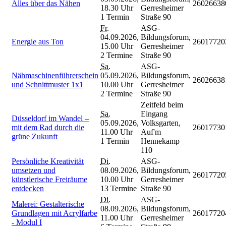
Alles über das Nähen
26026638
18.30 Uhr
Gerresheimer
1 Termin
Straße 90
Fr.
ASG-
04.09.2026,
Bildungsforum,
Energie aus Ton
26017720
15.00 Uhr
Gerresheimer
2 Termine
Straße 90
Sa.
ASG-
Nähmaschinenführerschein
05.09.2026,
Bildungsforum,
26026638
und Schnittmuster 1x1
10.00 Uhr
Gerresheimer
2 Termine
Straße 90
Zeitfeld beim
Sa.
Eingang
Düsseldorf im Wandel –
05.09.2026,
Volksgarten,
mit dem Rad durch die
26017730
11.00 Uhr
Auf'm
grüne Zukunft
1 Termin
Hennekamp
110
Persönliche Kreativität
Di.
ASG-
umsetzen und
08.09.2026,
Bildungsforum,
26017720
künstlerische Freiräume
10.00 Uhr
Gerresheimer
entdecken
13 Termine
Straße 90
Di.
ASG-
Malerei: Gestalterische
08.09.2026,
Bildungsforum,
Grundlagen mit Acrylfarbe
26017720
11.00 Uhr
Gerresheimer
- Modul I