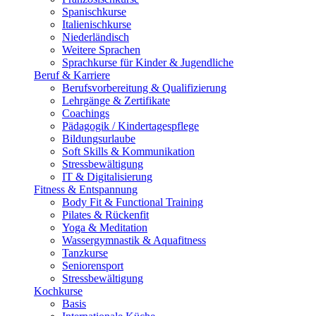
Spanischkurse
Italienischkurse
Niederländisch
Weitere Sprachen
Sprachkurse für Kinder & Jugendliche
Beruf & Karriere
Berufsvorbereitung & Qualifizierung
Lehrgänge & Zertifikate
Coachings
Pädagogik / Kindertagespflege
Bildungsurlaube
Soft Skills & Kommunikation
Stressbewältigung
IT & Digitalisierung
Fitness & Entspannung
Body Fit & Functional Training
Pilates & Rückenfit
Yoga & Meditation
Wassergymnastik & Aquafitness
Tanzkurse
Seniorensport
Stressbewältigung
Kochkurse
Basis