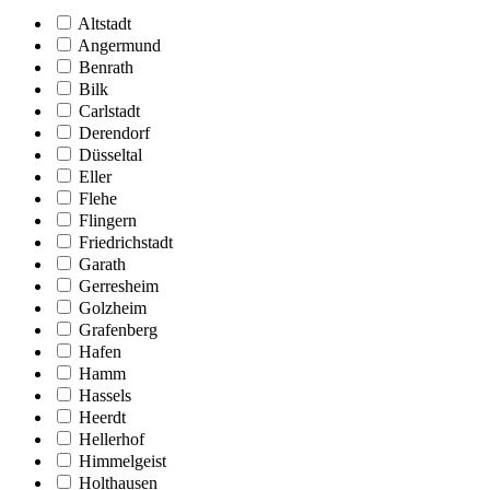
Altstadt
Angermund
Benrath
Bilk
Carlstadt
Derendorf
Düsseltal
Eller
Flehe
Flingern
Friedrichstadt
Garath
Gerresheim
Golzheim
Grafenberg
Hafen
Hamm
Hassels
Heerdt
Hellerhof
Himmelgeist
Holthausen