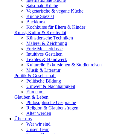
Internationale Küche
Saisonale Küche
Vegetarische & vegane Küche
Küche Spezial
Backkurse
Kochkurse für Eltern & Kinder
Kunst, Kultur & Kreativität
Künstlerische Techniken
Malerei & Zeichnung
Freie Meisterklasse
Intuitives Gestalten
Textiles & Handwerk
Kulturelle Exkursionen & Studienreisen
Musik & Literatur
Politik & Gesellschaft
Politische Bildung
Umwelt & Nachhaltigkeit
Ehrenamt
Glauben & Leben
Philosophische Gespräche
Religion & Glaubensfragen
Älter werden
Über uns
Wer wir sind
Unser Team