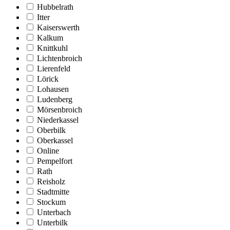
Hubbelrath
Itter
Kaiserswerth
Kalkum
Knittkuhl
Lichtenbroich
Lierenfeld
Lörick
Lohausen
Ludenberg
Mörsenbroich
Niederkassel
Oberbilk
Oberkassel
Online
Pempelfort
Rath
Reisholz
Stadtmitte
Stockum
Unterbach
Unterbilk