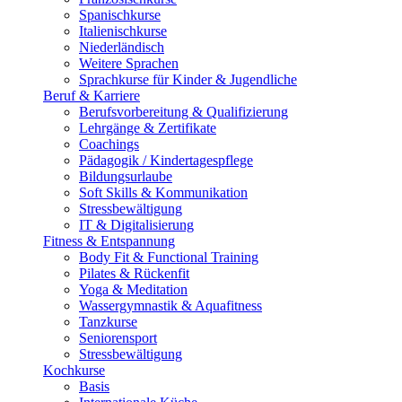
Spanischkurse
Italienischkurse
Niederländisch
Weitere Sprachen
Sprachkurse für Kinder & Jugendliche
Beruf & Karriere
Berufsvorbereitung & Qualifizierung
Lehrgänge & Zertifikate
Coachings
Pädagogik / Kindertagespflege
Bildungsurlaube
Soft Skills & Kommunikation
Stressbewältigung
IT & Digitalisierung
Fitness & Entspannung
Body Fit & Functional Training
Pilates & Rückenfit
Yoga & Meditation
Wassergymnastik & Aquafitness
Tanzkurse
Seniorensport
Stressbewältigung
Kochkurse
Basis