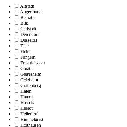
Altstadt
Angermund
Benrath
Bilk
Carlstadt
Derendorf
Düsseltal
Eller
Flehe
Flingern
Friedrichstadt
Garath
Gerresheim
Golzheim
Grafenberg
Hafen
Hamm
Hassels
Heerdt
Hellerhof
Himmelgeist
Holthausen