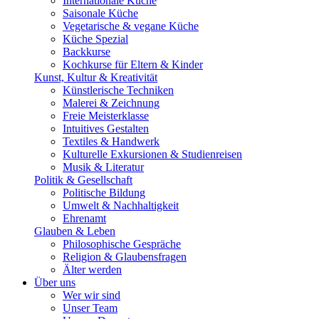
Internationale Küche
Saisonale Küche
Vegetarische & vegane Küche
Küche Spezial
Backkurse
Kochkurse für Eltern & Kinder
Kunst, Kultur & Kreativität
Künstlerische Techniken
Malerei & Zeichnung
Freie Meisterklasse
Intuitives Gestalten
Textiles & Handwerk
Kulturelle Exkursionen & Studienreisen
Musik & Literatur
Politik & Gesellschaft
Politische Bildung
Umwelt & Nachhaltigkeit
Ehrenamt
Glauben & Leben
Philosophische Gespräche
Religion & Glaubensfragen
Älter werden
Über uns
Wer wir sind
Unser Team