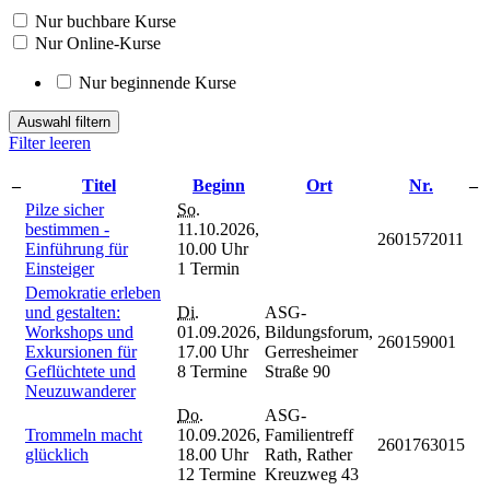
Nur buchbare Kurse
Nur Online-Kurse
Nur beginnende Kurse
Auswahl filtern
Filter leeren
–
Titel
Beginn
Ort
Nr.
–
Pilze sicher
So.
bestimmen -
11.10.2026,
2601572011
Einführung für
10.00 Uhr
Einsteiger
1 Termin
Demokratie erleben
und gestalten:
Di.
ASG-
Workshops und
01.09.2026,
Bildungsforum,
260159001
Exkursionen für
17.00 Uhr
Gerresheimer
Geflüchtete und
8 Termine
Straße 90
Neuzuwanderer
Do.
ASG-
Trommeln macht
10.09.2026,
Familientreff
2601763015
glücklich
18.00 Uhr
Rath, Rather
12 Termine
Kreuzweg 43