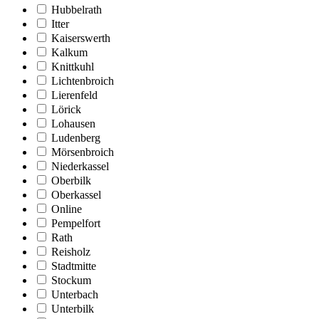
Hubbelrath
Itter
Kaiserswerth
Kalkum
Knittkuhl
Lichtenbroich
Lierenfeld
Lörick
Lohausen
Ludenberg
Mörsenbroich
Niederkassel
Oberbilk
Oberkassel
Online
Pempelfort
Rath
Reisholz
Stadtmitte
Stockum
Unterbach
Unterbilk