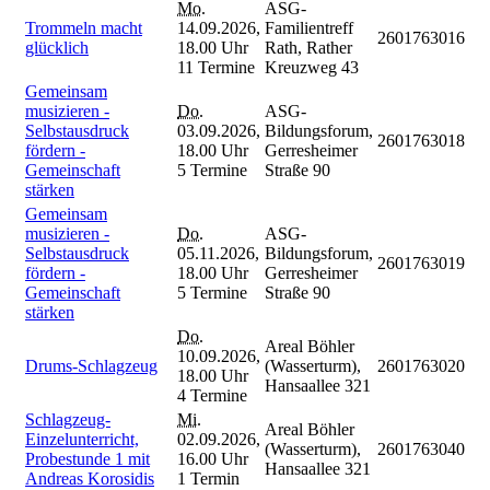
Mo.
ASG-
Trommeln macht
14.09.2026,
Familientreff
2601763016
glücklich
18.00 Uhr
Rath, Rather
11 Termine
Kreuzweg 43
Gemeinsam
musizieren -
Do.
ASG-
Selbstausdruck
03.09.2026,
Bildungsforum,
2601763018
fördern -
18.00 Uhr
Gerresheimer
Gemeinschaft
5 Termine
Straße 90
stärken
Gemeinsam
musizieren -
Do.
ASG-
Selbstausdruck
05.11.2026,
Bildungsforum,
2601763019
fördern -
18.00 Uhr
Gerresheimer
Gemeinschaft
5 Termine
Straße 90
stärken
Do.
Areal Böhler
10.09.2026,
Drums-Schlagzeug
(Wasserturm),
2601763020
18.00 Uhr
Hansaallee 321
4 Termine
Schlagzeug-
Mi.
Areal Böhler
Einzelunterricht,
02.09.2026,
(Wasserturm),
2601763040
Probestunde 1 mit
16.00 Uhr
Hansaallee 321
Andreas Korosidis
1 Termin