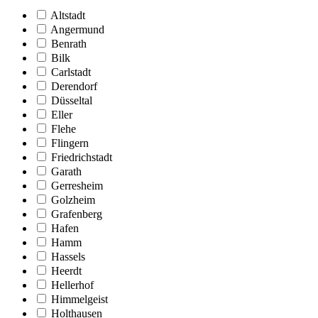
Altstadt
Angermund
Benrath
Bilk
Carlstadt
Derendorf
Düsseltal
Eller
Flehe
Flingern
Friedrichstadt
Garath
Gerresheim
Golzheim
Grafenberg
Hafen
Hamm
Hassels
Heerdt
Hellerhof
Himmelgeist
Holthausen