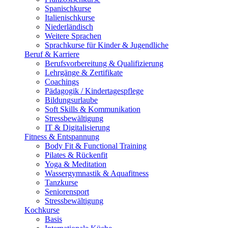
Spanischkurse
Italienischkurse
Niederländisch
Weitere Sprachen
Sprachkurse für Kinder & Jugendliche
Beruf & Karriere
Berufsvorbereitung & Qualifizierung
Lehrgänge & Zertifikate
Coachings
Pädagogik / Kindertagespflege
Bildungsurlaube
Soft Skills & Kommunikation
Stressbewältigung
IT & Digitalisierung
Fitness & Entspannung
Body Fit & Functional Training
Pilates & Rückenfit
Yoga & Meditation
Wassergymnastik & Aquafitness
Tanzkurse
Seniorensport
Stressbewältigung
Kochkurse
Basis