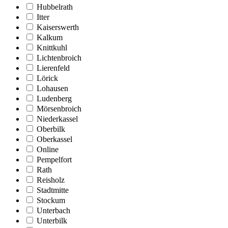
Hubbelrath
Itter
Kaiserswerth
Kalkum
Knittkuhl
Lichtenbroich
Lierenfeld
Lörick
Lohausen
Ludenberg
Mörsenbroich
Niederkassel
Oberbilk
Oberkassel
Online
Pempelfort
Rath
Reisholz
Stadtmitte
Stockum
Unterbach
Unterbilk