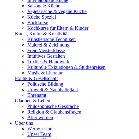
Internationale Küche
Saisonale Küche
Vegetarische & vegane Küche
Küche Spezial
Backkurse
Kochkurse für Eltern & Kinder
Kunst, Kultur & Kreativität
Künstlerische Techniken
Malerei & Zeichnung
Freie Meisterklasse
Intuitives Gestalten
Textiles & Handwerk
Kulturelle Exkursionen & Studienreisen
Musik & Literatur
Politik & Gesellschaft
Politische Bildung
Umwelt & Nachhaltigkeit
Ehrenamt
Glauben & Leben
Philosophische Gespräche
Religion & Glaubensfragen
Älter werden
Über uns
Wer wir sind
Unser Team