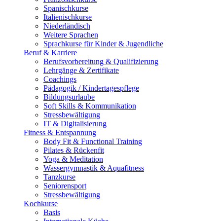
Spanischkurse
Italienischkurse
Niederländisch
Weitere Sprachen
Sprachkurse für Kinder & Jugendliche
Beruf & Karriere
Berufsvorbereitung & Qualifizierung
Lehrgänge & Zertifikate
Coachings
Pädagogik / Kindertagespflege
Bildungsurlaube
Soft Skills & Kommunikation
Stressbewältigung
IT & Digitalisierung
Fitness & Entspannung
Body Fit & Functional Training
Pilates & Rückenfit
Yoga & Meditation
Wassergymnastik & Aquafitness
Tanzkurse
Seniorensport
Stressbewältigung
Kochkurse
Basis