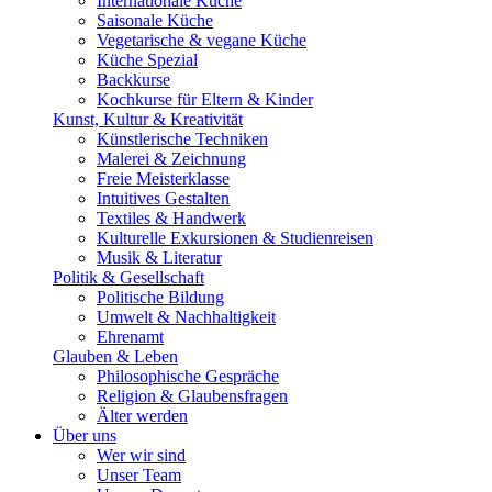
Internationale Küche
Saisonale Küche
Vegetarische & vegane Küche
Küche Spezial
Backkurse
Kochkurse für Eltern & Kinder
Kunst, Kultur & Kreativität
Künstlerische Techniken
Malerei & Zeichnung
Freie Meisterklasse
Intuitives Gestalten
Textiles & Handwerk
Kulturelle Exkursionen & Studienreisen
Musik & Literatur
Politik & Gesellschaft
Politische Bildung
Umwelt & Nachhaltigkeit
Ehrenamt
Glauben & Leben
Philosophische Gespräche
Religion & Glaubensfragen
Älter werden
Über uns
Wer wir sind
Unser Team