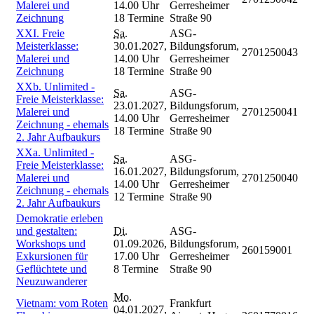
Malerei und
14.00 Uhr
Gerresheimer
Zeichnung
18 Termine
Straße 90
XXI. Freie
Sa.
ASG-
Meisterklasse:
30.01.2027,
Bildungsforum,
2701250043
Malerei und
14.00 Uhr
Gerresheimer
Zeichnung
18 Termine
Straße 90
XXb. Unlimited -
Sa.
ASG-
Freie Meisterklasse:
23.01.2027,
Bildungsforum,
Malerei und
2701250041
14.00 Uhr
Gerresheimer
Zeichnung - ehemals
18 Termine
Straße 90
2. Jahr Aufbaukurs
XXa. Unlimited -
Sa.
ASG-
Freie Meisterklasse:
16.01.2027,
Bildungsforum,
Malerei und
2701250040
14.00 Uhr
Gerresheimer
Zeichnung - ehemals
12 Termine
Straße 90
2. Jahr Aufbaukurs
Demokratie erleben
und gestalten:
Di.
ASG-
Workshops und
01.09.2026,
Bildungsforum,
260159001
Exkursionen für
17.00 Uhr
Gerresheimer
Geflüchtete und
8 Termine
Straße 90
Neuzuwanderer
Mo.
Vietnam: vom Roten
Frankfurt
04.01.2027,