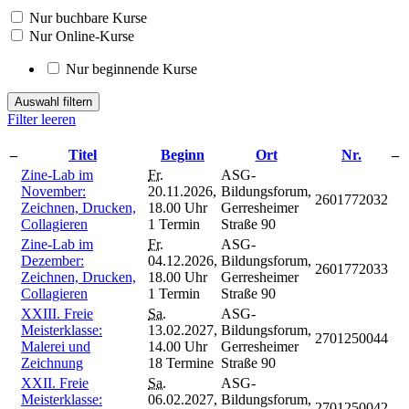
Nur buchbare Kurse
Nur Online-Kurse
Nur beginnende Kurse
Auswahl filtern
Filter leeren
–
Titel
Beginn
Ort
Nr.
–
Zine-Lab im
Fr.
ASG-
November:
20.11.2026,
Bildungsforum,
2601772032
Zeichnen, Drucken,
18.00 Uhr
Gerresheimer
Collagieren
1 Termin
Straße 90
Zine-Lab im
Fr.
ASG-
Dezember:
04.12.2026,
Bildungsforum,
2601772033
Zeichnen, Drucken,
18.00 Uhr
Gerresheimer
Collagieren
1 Termin
Straße 90
XXIII. Freie
Sa.
ASG-
Meisterklasse:
13.02.2027,
Bildungsforum,
2701250044
Malerei und
14.00 Uhr
Gerresheimer
Zeichnung
18 Termine
Straße 90
XXII. Freie
Sa.
ASG-
Meisterklasse:
06.02.2027,
Bildungsforum,
2701250042