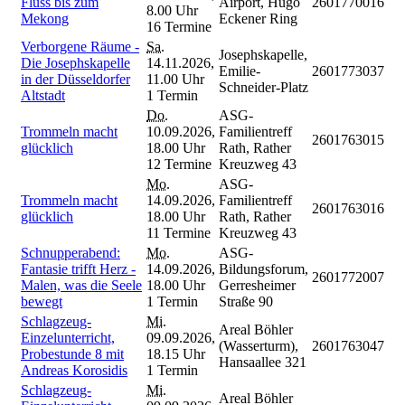
Fluss bis zum
Airport, Hugo
2601770016
8.00 Uhr
Mekong
Eckener Ring
16 Termine
Verborgene Räume -
Sa.
Josephskapelle,
Die Josephskapelle
14.11.2026,
Emilie-
2601773037
in der Düsseldorfer
11.00 Uhr
Schneider-Platz
Altstadt
1 Termin
Do.
ASG-
Trommeln macht
10.09.2026,
Familientreff
2601763015
glücklich
18.00 Uhr
Rath, Rather
12 Termine
Kreuzweg 43
Mo.
ASG-
Trommeln macht
14.09.2026,
Familientreff
2601763016
glücklich
18.00 Uhr
Rath, Rather
11 Termine
Kreuzweg 43
Schnupperabend:
Mo.
ASG-
Fantasie trifft Herz -
14.09.2026,
Bildungsforum,
2601772007
Malen, was die Seele
18.00 Uhr
Gerresheimer
bewegt
1 Termin
Straße 90
Schlagzeug-
Mi.
Areal Böhler
Einzelunterricht,
09.09.2026,
(Wasserturm),
2601763047
Probestunde 8 mit
18.15 Uhr
Hansaallee 321
Andreas Korosidis
1 Termin
Schlagzeug-
Mi.
Areal Böhler