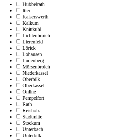
Hubbelrath
Itter
Kaiserswerth
Kalkum
Knittkuhl
Lichtenbroich
Lierenfeld
Lörick
Lohausen
Ludenberg
Mörsenbroich
Niederkassel
Oberbilk
Oberkassel
Online
Pempelfort
Rath
Reisholz
Stadtmitte
Stockum
Unterbach
Unterbilk