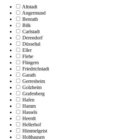
Altstadt
Angermund
Benrath
Bilk
Carlstadt
Derendorf
Düsseltal
Eller
Flehe
Flingern
Friedrichstadt
Garath
Gerresheim
Golzheim
Grafenberg
Hafen
Hamm
Hassels
Heerdt
Hellerhof
Himmelgeist
Holthausen