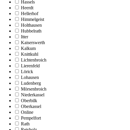
Hassels
Heerdt
Hellerhof
Himmelgeist
Holthausen
Hubbelrath
Itter
Kaiserswerth
Kalkum
Knittkuhl
Lichtenbroich
Lierenfeld
Lörick
Lohausen
Ludenberg
Mörsenbroich
Niederkassel
Oberbilk
Oberkassel
Online
Pempelfort
Rath
Reisholz