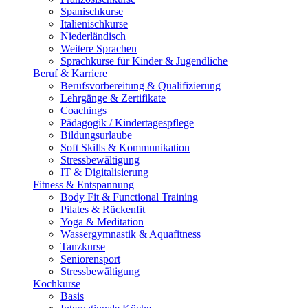
Spanischkurse
Italienischkurse
Niederländisch
Weitere Sprachen
Sprachkurse für Kinder & Jugendliche
Beruf & Karriere
Berufsvorbereitung & Qualifizierung
Lehrgänge & Zertifikate
Coachings
Pädagogik / Kindertagespflege
Bildungsurlaube
Soft Skills & Kommunikation
Stressbewältigung
IT & Digitalisierung
Fitness & Entspannung
Body Fit & Functional Training
Pilates & Rückenfit
Yoga & Meditation
Wassergymnastik & Aquafitness
Tanzkurse
Seniorensport
Stressbewältigung
Kochkurse
Basis