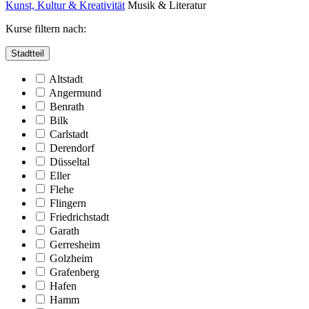
Kunst, Kultur & Kreativität
Musik & Literatur
Kurse filtern nach:
Stadtteil
Altstadt
Angermund
Benrath
Bilk
Carlstadt
Derendorf
Düsseltal
Eller
Flehe
Flingern
Friedrichstadt
Garath
Gerresheim
Golzheim
Grafenberg
Hafen
Hamm