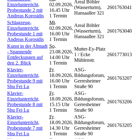
Areal Böhler
Einzelunterricht,
02.09.2026,
(Wasserturm),
2601763041
Probestunde 2 mit
16.45 Uhr
Hansaallee 321
Andreas Korosidis
1 Termin
Schlagzeug-
Mi.
Areal Böhler
Einzelunterricht,
02.09.2026,
(Wasserturm),
2601763040
Probestunde 1 mit
16.00 Uhr
Hansaallee 321
Andreas Korosidis
1 Termin
Kunst in der Altstadt
So.
Mutter-Ey-Platz
- Spannende
23.08.2026,
1 / Ecke
2601773013
Entdeckungen auf
14.00 Uhr
Mühlenstr.
den 2. Blick
1 Termin
Klavier-
Fr.
ASG-
Einzelunterricht,
18.09.2026,
Bildungsforum,
2601763207
Probestunde 9 mit
16.00 Uhr
Gerresheimer
Shu Fei Lu
1 Termin
Straße 90
Klavier-
Fr.
ASG-
Einzelunterricht,
18.09.2026,
Bildungsforum,
2601763206
Probestunde 8 mit
15.15 Uhr
Gerresheimer
Shu Fei Lu
1 Termin
Straße 90
Klavier-
Fr.
ASG-
Einzelunterricht,
18.09.2026,
Bildungsforum,
2601763205
Probestunde 7 mit
14.30 Uhr
Gerresheimer
Shu Fei Lu
1 Termin
Straße 90