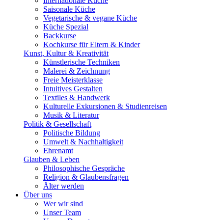
Internationale Küche
Saisonale Küche
Vegetarische & vegane Küche
Küche Spezial
Backkurse
Kochkurse für Eltern & Kinder
Kunst, Kultur & Kreativität
Künstlerische Techniken
Malerei & Zeichnung
Freie Meisterklasse
Intuitives Gestalten
Textiles & Handwerk
Kulturelle Exkursionen & Studienreisen
Musik & Literatur
Politik & Gesellschaft
Politische Bildung
Umwelt & Nachhaltigkeit
Ehrenamt
Glauben & Leben
Philosophische Gespräche
Religion & Glaubensfragen
Älter werden
Über uns
Wer wir sind
Unser Team