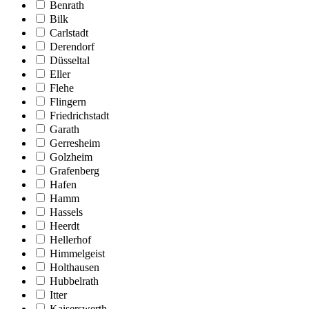
Benrath
Bilk
Carlstadt
Derendorf
Düsseltal
Eller
Flehe
Flingern
Friedrichstadt
Garath
Gerresheim
Golzheim
Grafenberg
Hafen
Hamm
Hassels
Heerdt
Hellerhof
Himmelgeist
Holthausen
Hubbelrath
Itter
Kaiserswerth