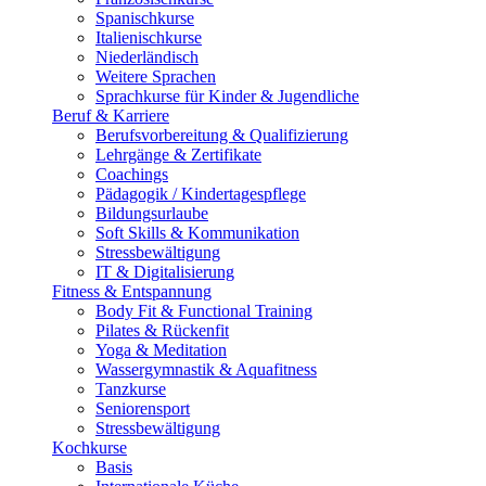
Spanischkurse
Italienischkurse
Niederländisch
Weitere Sprachen
Sprachkurse für Kinder & Jugendliche
Beruf & Karriere
Berufsvorbereitung & Qualifizierung
Lehrgänge & Zertifikate
Coachings
Pädagogik / Kindertagespflege
Bildungsurlaube
Soft Skills & Kommunikation
Stressbewältigung
IT & Digitalisierung
Fitness & Entspannung
Body Fit & Functional Training
Pilates & Rückenfit
Yoga & Meditation
Wassergymnastik & Aquafitness
Tanzkurse
Seniorensport
Stressbewältigung
Kochkurse
Basis