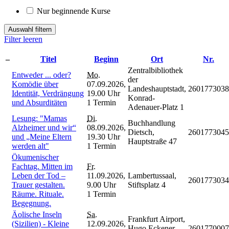
Nur beginnende Kurse
Auswahl filtern
Filter leeren
–
Titel
Beginn
Ort
Nr.
Zentralbibliothek
Entweder ... oder?
Mo.
der
Komödie über
07.09.2026,
Landeshauptstadt,
2601773038
Identität, Verdrängung
19.00 Uhr
Konrad-
und Absurditäten
1 Termin
Adenauer-Platz 1
Lesung: "Mamas
Di.
Buchhandlung
Alzheimer und wir“
08.09.2026,
Dietsch,
2601773045
und „Meine Eltern
19.30 Uhr
Hauptstraße 47
werden alt"
1 Termin
Ökumenischer
Fachtag. Mitten im
Fr.
Leben der Tod –
11.09.2026,
Lambertussaal,
2601773034
Trauer gestalten.
9.00 Uhr
Stiftsplatz 4
Räume. Rituale.
1 Termin
Begegnung.
Äolische Inseln
Sa.
Frankfurt Airport,
(Sizilien) - Kleine
12.09.2026,
Hugo Eckener
2601770007