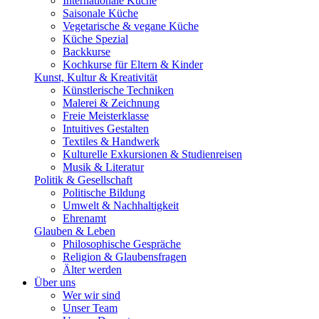
Internationale Küche
Saisonale Küche
Vegetarische & vegane Küche
Küche Spezial
Backkurse
Kochkurse für Eltern & Kinder
Kunst, Kultur & Kreativität
Künstlerische Techniken
Malerei & Zeichnung
Freie Meisterklasse
Intuitives Gestalten
Textiles & Handwerk
Kulturelle Exkursionen & Studienreisen
Musik & Literatur
Politik & Gesellschaft
Politische Bildung
Umwelt & Nachhaltigkeit
Ehrenamt
Glauben & Leben
Philosophische Gespräche
Religion & Glaubensfragen
Älter werden
Über uns
Wer wir sind
Unser Team