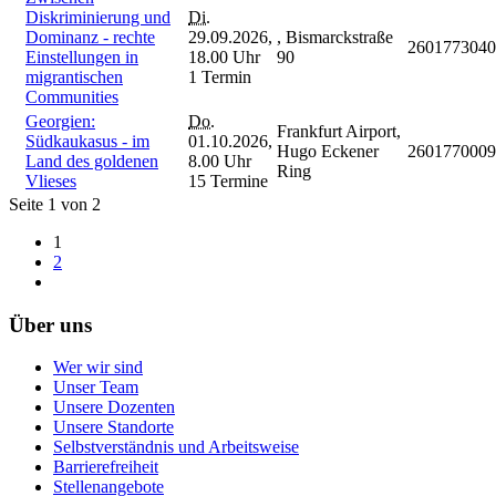
Diskriminierung und
Di.
Dominanz - rechte
29.09.2026,
, Bismarckstraße
2601773040
Einstellungen in
18.00 Uhr
90
migrantischen
1 Termin
Communities
Georgien:
Do.
Frankfurt Airport,
Südkaukasus - im
01.10.2026,
Hugo Eckener
2601770009
Land des goldenen
8.00 Uhr
Ring
Vlieses
15 Termine
Seite 1 von 2
1
2
Über uns
Wer wir sind
Unser Team
Unsere Dozenten
Unsere Standorte
Selbstverständnis und Arbeitsweise
Barrierefreiheit
Stellenangebote