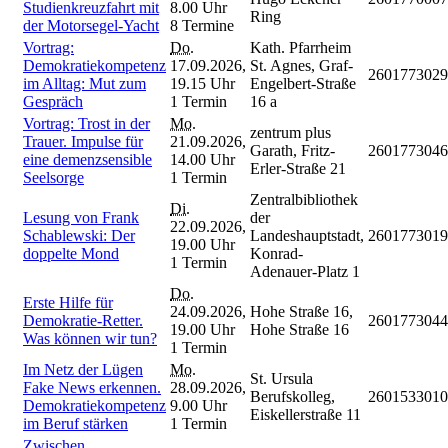
Studienkreuzfahrt mit
8.00 Uhr
Ring
der Motorsegel-Yacht
8 Termine
Vortrag:
Do.
Kath. Pfarrheim
Demokratiekompetenz
17.09.2026,
St. Agnes, Graf-
2601773029
im Alltag: Mut zum
19.15 Uhr
Engelbert-Straße
Gespräch
1 Termin
16 a
Vortrag: Trost in der
Mo.
zentrum plus
Trauer. Impulse für
21.09.2026,
Garath, Fritz-
2601773046
eine demenzsensible
14.00 Uhr
Erler-Straße 21
Seelsorge
1 Termin
Zentralbibliothek
Di.
Lesung von Frank
der
22.09.2026,
Schablewski: Der
Landeshauptstadt,
2601773019
19.00 Uhr
doppelte Mond
Konrad-
1 Termin
Adenauer-Platz 1
Do.
Erste Hilfe für
24.09.2026,
Hohe Straße 16,
Demokratie-Retter.
2601773044
19.00 Uhr
Hohe Straße 16
Was können wir tun?
1 Termin
Im Netz der Lügen
Mo.
St. Ursula
Fake News erkennen.
28.09.2026,
Berufskolleg,
2601533010
Demokratiekompetenz
9.00 Uhr
Eiskellerstraße 11
im Beruf stärken
1 Termin
Zwischen