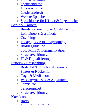
Spanischkurse
Italienischkurse
Niederländisch
Weitere Sprachen
Sprachkurse für Kinder & Jugendliche
Beruf & Karriere
Berufsvorbereitung & Qualifizierung
Lehrgänge & Zertifikate
Coachings
Pädagogik / Kindertagespflege
Bildungsurlaube
Soft Skills & Kommunikation
Stressbewältigung
IT & Digitalisierung
Fitness & Entspannung
Body Fit & Functional Training
Pilates & Rückenfit
Yoga & Meditation
Wassergymnastik & Aquafitness
Tanzkurse
Seniorensport
Stressbewältigung
Kochkurse
Basis