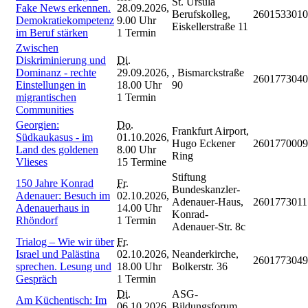
St. Ursula
Fake News erkennen.
28.09.2026,
Berufskolleg,
2601533010
Demokratiekompetenz
9.00 Uhr
Eiskellerstraße 11
im Beruf stärken
1 Termin
Zwischen
Diskriminierung und
Di.
Dominanz - rechte
29.09.2026,
, Bismarckstraße
2601773040
Einstellungen in
18.00 Uhr
90
migrantischen
1 Termin
Communities
Georgien:
Do.
Frankfurt Airport,
Südkaukasus - im
01.10.2026,
Hugo Eckener
2601770009
Land des goldenen
8.00 Uhr
Ring
Vlieses
15 Termine
Stiftung
150 Jahre Konrad
Fr.
Bundeskanzler-
Adenauer: Besuch im
02.10.2026,
Adenauer-Haus,
2601773011
Adenauerhaus in
14.00 Uhr
Konrad-
Rhöndorf
1 Termin
Adenauer-Str. 8c
Trialog – Wie wir über
Fr.
Israel und Palästina
02.10.2026,
Neanderkirche,
2601773049
sprechen. Lesung und
18.00 Uhr
Bolkerstr. 36
Gespräch
1 Termin
Di.
ASG-
Am Küchentisch: Im
06.10.2026,
Bildungsforum,