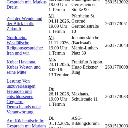
Gespräch mit. Markus
2601513002
19.00 Uhr
Gerresheimer
Dreist
1 Termin
Straße 90
Mi.
Pfarrheim St.
Zeit der Wende und
04.11.2026,
Gertrud,
der Blick in die
2601773051
19.00 Uhr
Gertrudisstraße
Zukunft
1 Termin
10
Nordrhein-
Mi.
Johanneskirche
Westfälische
11.11.2026,
(Bachsaal),
2601773043
Religionsgespräche:
19.00 Uhr
Martin-Luther-
Iran und wir.
1 Termin
Platz 39
Mo.
Kuba: Havanna,
Frankfurt Airport,
23.11.2026,
Kubas Westen und
Hugo Eckener
2601770008
8.00 Uhr
seine Mitte
Ring
13 Termine
Lesung: Von
unzuverlässigen
Do.
Freunden und
26.11.2026,
Maxhaus,
entschlossenen
2601773033
19.00 Uhr
Schulstraße 11
Gegnern:
1 Termin
Deutschlands neue
Verantwortung
Di.
ASG-
Am Küchentisch: Im
01.12.2026,
Bildungsforum,
Gespräch mit Mariam
2601513003