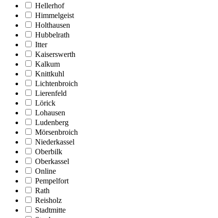
Hellerhof
Himmelgeist
Holthausen
Hubbelrath
Itter
Kaiserswerth
Kalkum
Knittkuhl
Lichtenbroich
Lierenfeld
Lörick
Lohausen
Ludenberg
Mörsenbroich
Niederkassel
Oberbilk
Oberkassel
Online
Pempelfort
Rath
Reisholz
Stadtmitte