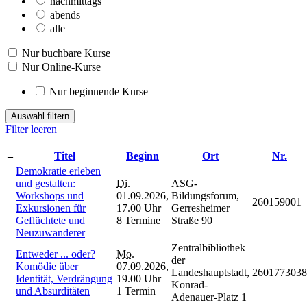
nachmittags
abends
alle
Nur buchbare Kurse
Nur Online-Kurse
Nur beginnende Kurse
Auswahl filtern
Filter leeren
–
Titel
Beginn
Ort
Nr.
Demokratie erleben
und gestalten:
Di.
ASG-
Workshops und
01.09.2026,
Bildungsforum,
260159001
Exkursionen für
17.00 Uhr
Gerresheimer
Geflüchtete und
8 Termine
Straße 90
Neuzuwanderer
Zentralbibliothek
Entweder ... oder?
Mo.
der
Komödie über
07.09.2026,
Landeshauptstadt,
2601773038
Identität, Verdrängung
19.00 Uhr
Konrad-
und Absurditäten
1 Termin
Adenauer-Platz 1