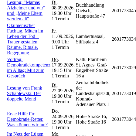
Lesung: "Mamas
Di.
Buchhandlung
Alzheimer und wir“
08.09.2026,
Dietsch,
2601773045
und „Meine Eltern
19.30 Uhr
Hauptstraße 47
werden alt"
1 Termin
Ökumenischer
Fachtag. Mitten im
Fr.
Leben der Tod –
11.09.2026,
Lambertussaal,
2601773034
Trauer gestalten.
9.00 Uhr
Stiftsplatz 4
Räume. Rituale.
1 Termin
Begegnung.
Vortrag:
Do.
Kath. Pfarrheim
Demokratiekompetenz
17.09.2026,
St. Agnes, Graf-
2601773029
im Alltag: Mut zum
19.15 Uhr
Engelbert-Straße
Gespräch
1 Termin
16 a
Zentralbibliothek
Di.
Lesung von Frank
der
22.09.2026,
Schablewski: Der
Landeshauptstadt,
2601773019
19.00 Uhr
doppelte Mond
Konrad-
1 Termin
Adenauer-Platz 1
Do.
Erste Hilfe für
24.09.2026,
Hohe Straße 16,
Demokratie-Retter.
2601773044
19.00 Uhr
Hohe Straße 16
Was können wir tun?
1 Termin
Im Netz der Lügen
Mo.