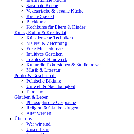
Internationale Küche
Saisonale Küche
Vegetarische & vegane Küche
Küche Spezial
Backkurse
Kochkurse für Eltern & Kinder
Kunst, Kultur & Kreativität
Künstlerische Techniken
Malerei & Zeichnung
Freie Meisterklasse
Intuitives Gestalten
Textiles & Handwerk
Kulturelle Exkursionen & Studienreisen
Musik & Literatur
Politik & Gesellschaft
Politische Bildung
Umwelt & Nachhaltigkeit
Ehrenamt
Glauben & Leben
Philosophische Gespräche
Religion & Glaubensfragen
Älter werden
Über uns
Wer wir sind
Unser Team