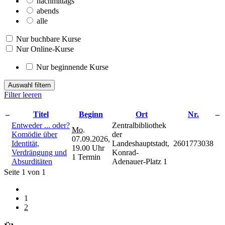
nachmittags
abends
alle
Nur buchbare Kurse
Nur Online-Kurse
Nur beginnende Kurse
Auswahl filtern
Filter leeren
–
Titel
Beginn
Ort
Nr.
–
Entweder ... oder?
Zentralbibliothek
Mo.
Komödie über
der
07.09.2026,
Identität,
Landeshauptstadt,
2601773038
19.00 Uhr
Verdrängung und
Konrad-
1 Termin
Absurditäten
Adenauer-Platz 1
Seite 1 von 1
1
2