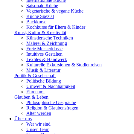
Internationale Küche
Saisonale Küche
Vegetarische & vegane Küche
Küche Spezial
Backkurse
Kochkurse für Eltern & Kinder
Kunst, Kultur & Kreativität
Künstlerische Techniken
Malerei & Zeichnung
Freie Meisterklasse
Intuitives Gestalten
Textiles & Handwerk
Kulturelle Exkursionen & Studienreisen
Musik & Literatur
Politik & Gesellschaft
Politische Bildung
Umwelt & Nachhaltigkeit
Ehrenamt
Glauben & Leben
Philosophische Gespräche
Religion & Glaubensfragen
Älter werden
Über uns
Wer wir sind
Unser Team