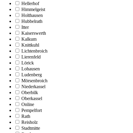
Hellerhof
Himmelgeist
Holthausen
Hubbelrath
Itter
Kaiserswerth
Kalkum
Knittkuhl
Lichtenbroich
Lierenfeld
Lörick
Lohausen
Ludenberg
Mörsenbroich
Niederkassel
Oberbilk
Oberkassel
Online
Pempelfort
Rath
Reisholz
Stadtmitte