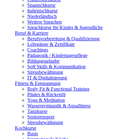
Spanischkurse
Italienischkurse
Niederländisch
Weitere Sprachen
Sprachkurse für Kinder & Jugendliche
Beruf & Karriere
Berufsvorbereitung & Qualifizierung
Lehrgänge & Zertifikate
Coachings
Pädagogik / Kindertagespflege
Bildungsurlaube
Soft Skills & Kommunikation
Stressbewältigung
IT & Digitalisierung
Fitness & Entspannung
Body Fit & Functional Training
Pilates & Rückenfit
Yoga & Meditation
Wassergymnastik & Aquafitness
Tanzkurse
Seniorensport
Stressbewältigung
Kochkurse
Basis