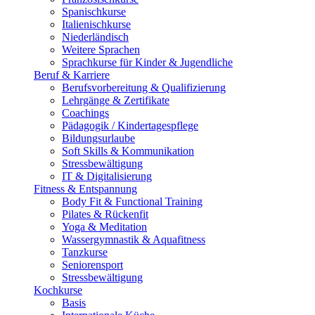
Spanischkurse
Italienischkurse
Niederländisch
Weitere Sprachen
Sprachkurse für Kinder & Jugendliche
Beruf & Karriere
Berufsvorbereitung & Qualifizierung
Lehrgänge & Zertifikate
Coachings
Pädagogik / Kindertagespflege
Bildungsurlaube
Soft Skills & Kommunikation
Stressbewältigung
IT & Digitalisierung
Fitness & Entspannung
Body Fit & Functional Training
Pilates & Rückenfit
Yoga & Meditation
Wassergymnastik & Aquafitness
Tanzkurse
Seniorensport
Stressbewältigung
Kochkurse
Basis