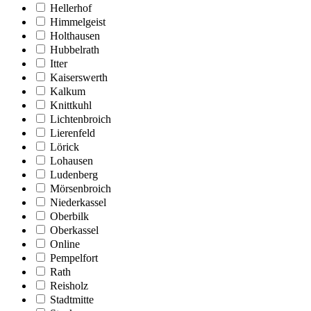
Hellerhof
Himmelgeist
Holthausen
Hubbelrath
Itter
Kaiserswerth
Kalkum
Knittkuhl
Lichtenbroich
Lierenfeld
Lörick
Lohausen
Ludenberg
Mörsenbroich
Niederkassel
Oberbilk
Oberkassel
Online
Pempelfort
Rath
Reisholz
Stadtmitte