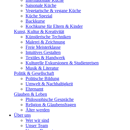
Internationale Küche
Saisonale Küche
Vegetarische & vegane Küche
Küche Spezial
Backkurse
Kochkurse für Eltern & Kinder
Kunst, Kultur & Kreativität
Künstlerische Techniken
Malerei & Zeichnung
Freie Meisterklasse
Intuitives Gestalten
Textiles & Handwerk
Kulturelle Exkursionen & Studienreisen
Musik & Literatur
Politik & Gesellschaft
Politische Bildung
Umwelt & Nachhaltigkeit
Ehrenamt
Glauben & Leben
Philosophische Gespräche
Religion & Glaubensfragen
Älter werden
Über uns
Wer wir sind
Unser Team