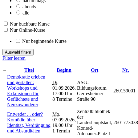
nachmittags
abends
alle
Nur buchbare Kurse
Nur Online-Kurse
Nur beginnende Kurse
Auswahl filtern
Filter leeren
–
Titel
Beginn
Ort
Nr.
Demokratie erleben
und gestalten:
Di.
ASG-
Workshops und
01.09.2026,
Bildungsforum,
260159001
Exkursionen für
17.00 Uhr
Gerresheimer
Geflüchtete und
8 Termine
Straße 90
Neuzuwanderer
Zentralbibliothek
Entweder ... oder?
Mo.
der
Komödie über
07.09.2026,
Landeshauptstadt,
2601773038
Identität, Verdrängung
19.00 Uhr
Konrad-
und Absurditäten
1 Termin
Adenauer-Platz 1