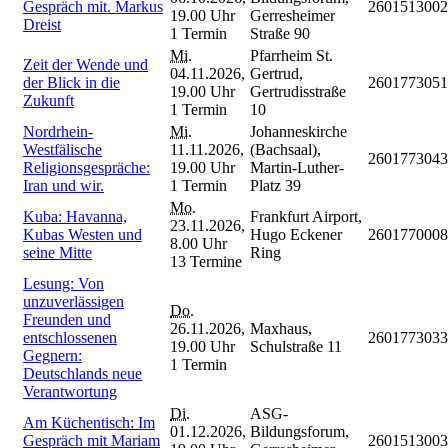
Gespräch mit. Markus
2601513002
19.00 Uhr
Gerresheimer
Dreist
1 Termin
Straße 90
Mi.
Pfarrheim St.
Zeit der Wende und
04.11.2026,
Gertrud,
der Blick in die
2601773051
19.00 Uhr
Gertrudisstraße
Zukunft
1 Termin
10
Nordrhein-
Mi.
Johanneskirche
Westfälische
11.11.2026,
(Bachsaal),
2601773043
Religionsgespräche:
19.00 Uhr
Martin-Luther-
Iran und wir.
1 Termin
Platz 39
Mo.
Kuba: Havanna,
Frankfurt Airport,
23.11.2026,
Kubas Westen und
Hugo Eckener
2601770008
8.00 Uhr
seine Mitte
Ring
13 Termine
Lesung: Von
unzuverlässigen
Do.
Freunden und
26.11.2026,
Maxhaus,
entschlossenen
2601773033
19.00 Uhr
Schulstraße 11
Gegnern:
1 Termin
Deutschlands neue
Verantwortung
Di.
ASG-
Am Küchentisch: Im
01.12.2026,
Bildungsforum,
Gespräch mit Mariam
2601513003