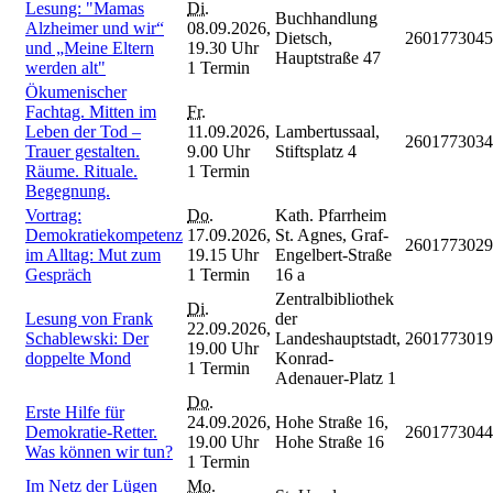
Lesung: "Mamas
Di.
Buchhandlung
Alzheimer und wir“
08.09.2026,
Dietsch,
2601773045
und „Meine Eltern
19.30 Uhr
Hauptstraße 47
werden alt"
1 Termin
Ökumenischer
Fachtag. Mitten im
Fr.
Leben der Tod –
11.09.2026,
Lambertussaal,
2601773034
Trauer gestalten.
9.00 Uhr
Stiftsplatz 4
Räume. Rituale.
1 Termin
Begegnung.
Vortrag:
Do.
Kath. Pfarrheim
Demokratiekompetenz
17.09.2026,
St. Agnes, Graf-
2601773029
im Alltag: Mut zum
19.15 Uhr
Engelbert-Straße
Gespräch
1 Termin
16 a
Zentralbibliothek
Di.
Lesung von Frank
der
22.09.2026,
Schablewski: Der
Landeshauptstadt,
2601773019
19.00 Uhr
doppelte Mond
Konrad-
1 Termin
Adenauer-Platz 1
Do.
Erste Hilfe für
24.09.2026,
Hohe Straße 16,
Demokratie-Retter.
2601773044
19.00 Uhr
Hohe Straße 16
Was können wir tun?
1 Termin
Im Netz der Lügen
Mo.