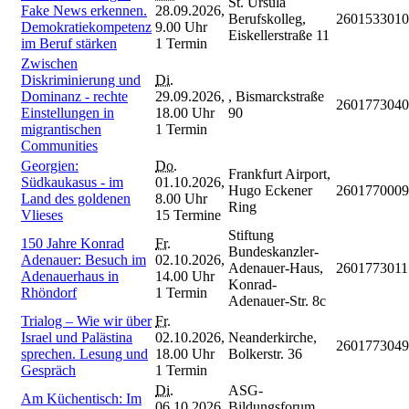
St. Ursula
Fake News erkennen.
28.09.2026,
Berufskolleg,
2601533010
Demokratiekompetenz
9.00 Uhr
Eiskellerstraße 11
im Beruf stärken
1 Termin
Zwischen
Diskriminierung und
Di.
Dominanz - rechte
29.09.2026,
, Bismarckstraße
2601773040
Einstellungen in
18.00 Uhr
90
migrantischen
1 Termin
Communities
Georgien:
Do.
Frankfurt Airport,
Südkaukasus - im
01.10.2026,
Hugo Eckener
2601770009
Land des goldenen
8.00 Uhr
Ring
Vlieses
15 Termine
Stiftung
150 Jahre Konrad
Fr.
Bundeskanzler-
Adenauer: Besuch im
02.10.2026,
Adenauer-Haus,
2601773011
Adenauerhaus in
14.00 Uhr
Konrad-
Rhöndorf
1 Termin
Adenauer-Str. 8c
Trialog – Wie wir über
Fr.
Israel und Palästina
02.10.2026,
Neanderkirche,
2601773049
sprechen. Lesung und
18.00 Uhr
Bolkerstr. 36
Gespräch
1 Termin
Di.
ASG-
Am Küchentisch: Im
06.10.2026,
Bildungsforum,