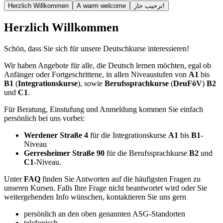
Herzlich Willkommen
A warm welcome
ترحيب حار!
Herzlich Willkommen
Schön, dass Sie sich für unsere Deutschkurse interessieren!
Wir haben Angebote für alle, die Deutsch lernen möchten, egal ob
Anfänger oder Fortgeschrittene, in allen Niveaustufen von
A1
bis
B1
(
Integrationskurse
), sowie
Berufssprachkurse
(
DeuFöV
)
B2
und
C1
.
Für Beratung, Einstufung und Anmeldung kommen Sie einfach
persönlich bei uns vorbei:
Werdener Straße 4
für die Integrationskurse
A1
bis
B1
-
Niveau
Gerresheimer Straße 90
für die Berufssprachkurse
B2
und
C1
-Niveau.
Unter
FAQ
finden Sie Antworten auf die häufigsten Fragen zu
unseren Kursen. Falls Ihre Frage nicht beantwortet wird oder Sie
weitergehenden Info wünschen, kontaktieren Sie uns gern
persönlich an den oben genannten ASG-Standorten
telefonisch