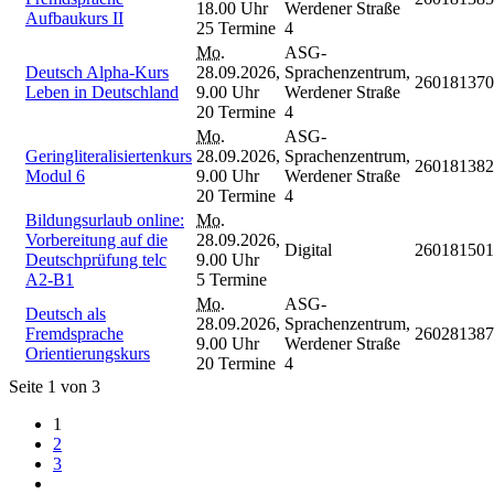
18.00 Uhr
Werdener Straße
Aufbaukurs II
25 Termine
4
Mo.
ASG-
Deutsch Alpha-Kurs
28.09.2026,
Sprachenzentrum,
260181370
Leben in Deutschland
9.00 Uhr
Werdener Straße
20 Termine
4
Mo.
ASG-
Geringliteralisiertenkurs
28.09.2026,
Sprachenzentrum,
260181382
Modul 6
9.00 Uhr
Werdener Straße
20 Termine
4
Bildungsurlaub online:
Mo.
Vorbereitung auf die
28.09.2026,
Digital
260181501
Deutschprüfung telc
9.00 Uhr
A2-B1
5 Termine
Mo.
ASG-
Deutsch als
28.09.2026,
Sprachenzentrum,
Fremdsprache
260281387
9.00 Uhr
Werdener Straße
Orientierungskurs
20 Termine
4
Seite 1 von 3
1
2
3