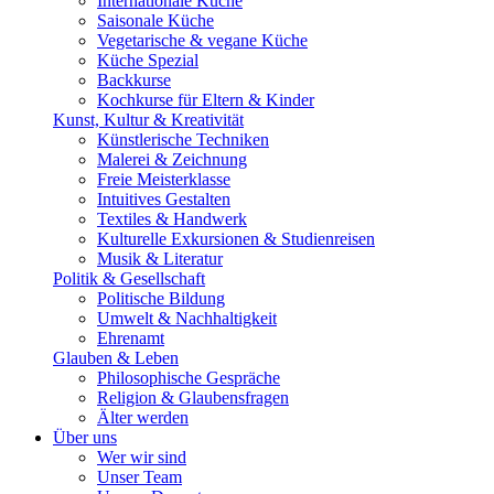
Internationale Küche
Saisonale Küche
Vegetarische & vegane Küche
Küche Spezial
Backkurse
Kochkurse für Eltern & Kinder
Kunst, Kultur & Kreativität
Künstlerische Techniken
Malerei & Zeichnung
Freie Meisterklasse
Intuitives Gestalten
Textiles & Handwerk
Kulturelle Exkursionen & Studienreisen
Musik & Literatur
Politik & Gesellschaft
Politische Bildung
Umwelt & Nachhaltigkeit
Ehrenamt
Glauben & Leben
Philosophische Gespräche
Religion & Glaubensfragen
Älter werden
Über uns
Wer wir sind
Unser Team