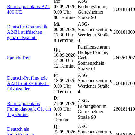
Mo.
ASG-
Berufssprachkurs B2 -
07.09.2026,
Bildungsforum,
260181410
400 UE
9.00 Uhr
Gerresheimer
80 Termine
Straße 90
Mi.
ASG-
Deutsche Grammatik
09.09.2026,
Sprachenzentrum,
A2/B1 auffrischen –
260181300
17.30 Uhr
Werdener Straße
ganz entspannt!
8 Termine
4
Familienzentrum
Do.
Heilige Familie,
10.09.2026,
Sprach-Treff
Carl-
260261307
14.00 Uhr
Sonnenschein-
12 Termine
Straße 61
Fr.
ASG-
Deutsch-Prüfung telc
18.09.2026,
Sprachenzentrum,
A2.B1 mit Zertifikat –
260181700
9.00 Uhr
Werdener Straße
Privatzahler
1 Termin
4
Di.
ASG-
Berufssprachkurs
22.09.2026,
Bildungsforum,
Frühpädagogik C1, ein
9.00 Uhr
260181410
Gerresheimer
Tag Online
103
Straße 90
Termine
Di.
ASG-
Deutsch als
22.09.2026,
Sprachenzentrum,
Fremdsprache
260181385