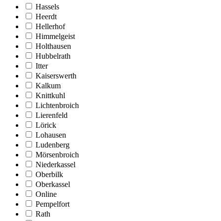
Hassels
Heerdt
Hellerhof
Himmelgeist
Holthausen
Hubbelrath
Itter
Kaiserswerth
Kalkum
Knittkuhl
Lichtenbroich
Lierenfeld
Lörick
Lohausen
Ludenberg
Mörsenbroich
Niederkassel
Oberbilk
Oberkassel
Online
Pempelfort
Rath