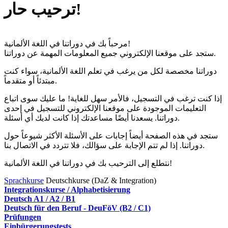
ترحيب حار!
مرحباً بك في دوراتنا في اللغة الألمانية!
ستجد على موقعنا الإلكتروني جميع المعلومات المهمة عن دوراتنا.
دوراتنا مخصصة لكل من يرغب في تعلم اللغة الألمانية، سواء كنت
مبتدئاً أو متقدماً.
إذا كنت ترغب في التسجيل، فالأمر سهل للغاية! ما عليك سوى اتباع
التعليمات الموجودة على موقعنا الإلكتروني للتسجيل في إحدى
دوراتنا. يسعدنا أيضًا مساعدتك إذا كانت لديك أي أسئلة.
ستجد في هذه الصفحة أيضاً إجابات على الأسئلة الأكثر شيوعاً حول
دوراتنا. إذا لم تتم الإجابة على سؤالك، فلا تتردد في الاتصال بنا.
نتطلع إلى الترحيب بك في دوراتنا في اللغة الألمانية!
Sprachkurse
Deutschkurse (DaZ & Integration)
Integrationskurse / Alphabetisierung
Deutsch A1 / A2 / B1
Deutsch für den Beruf - DeuFöV (B2 / C1)
Prüfungen
Einbürgerungstests