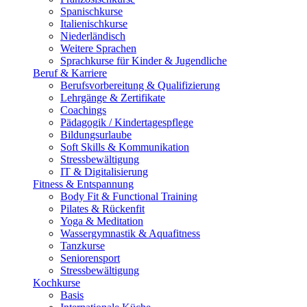
Spanischkurse
Italienischkurse
Niederländisch
Weitere Sprachen
Sprachkurse für Kinder & Jugendliche
Beruf & Karriere
Berufsvorbereitung & Qualifizierung
Lehrgänge & Zertifikate
Coachings
Pädagogik / Kindertagespflege
Bildungsurlaube
Soft Skills & Kommunikation
Stressbewältigung
IT & Digitalisierung
Fitness & Entspannung
Body Fit & Functional Training
Pilates & Rückenfit
Yoga & Meditation
Wassergymnastik & Aquafitness
Tanzkurse
Seniorensport
Stressbewältigung
Kochkurse
Basis