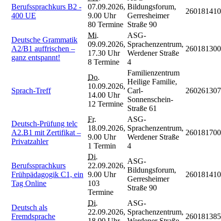
Berufssprachkurs B2 -
07.09.2026,
Bildungsforum,
260181410
400 UE
9.00 Uhr
Gerresheimer
80 Termine
Straße 90
Mi.
ASG-
Deutsche Grammatik
09.09.2026,
Sprachenzentrum,
A2/B1 auffrischen –
260181300
17.30 Uhr
Werdener Straße
ganz entspannt!
8 Termine
4
Familienzentrum
Do.
Heilige Familie,
10.09.2026,
Sprach-Treff
Carl-
260261307
14.00 Uhr
Sonnenschein-
12 Termine
Straße 61
Fr.
ASG-
Deutsch-Prüfung telc
18.09.2026,
Sprachenzentrum,
A2.B1 mit Zertifikat –
260181700
9.00 Uhr
Werdener Straße
Privatzahler
1 Termin
4
Di.
ASG-
Berufssprachkurs
22.09.2026,
Bildungsforum,
Frühpädagogik C1, ein
9.00 Uhr
260181410
Gerresheimer
Tag Online
103
Straße 90
Termine
Di.
ASG-
Deutsch als
22.09.2026,
Sprachenzentrum,
Fremdsprache
260181385
18.00 Uhr
Werdener Straße