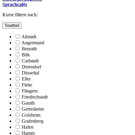
Sprachcafés
Kurse filtern nach:
Stadtteil
Altstadt
Angermund
Benrath
Bilk
Carlstadt
Derendorf
Düsseltal
Eller
Flehe
Flingern
Friedrichstadt
Garath
Gerresheim
Golzheim
Grafenberg
Hafen
Hamm