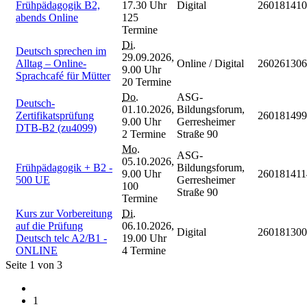
Frühpädagogik B2,
17.30 Uhr
Digital
260181410
abends Online
125
Termine
Di.
Deutsch sprechen im
29.09.2026,
Alltag – Online-
Online / Digital
260261306
9.00 Uhr
Sprachcafé für Mütter
20 Termine
Do.
ASG-
Deutsch-
01.10.2026,
Bildungsforum,
Zertifikatsprüfung
260181499
9.00 Uhr
Gerresheimer
DTB-B2 (zu4099)
2 Termine
Straße 90
Mo.
ASG-
05.10.2026,
Frühpädagogik + B2 -
Bildungsforum,
9.00 Uhr
260181411
500 UE
Gerresheimer
100
Straße 90
Termine
Kurs zur Vorbereitung
Di.
auf die Prüfung
06.10.2026,
Digital
260181300
Deutsch telc A2/B1 -
19.00 Uhr
ONLINE
4 Termine
Seite 1 von 3
1