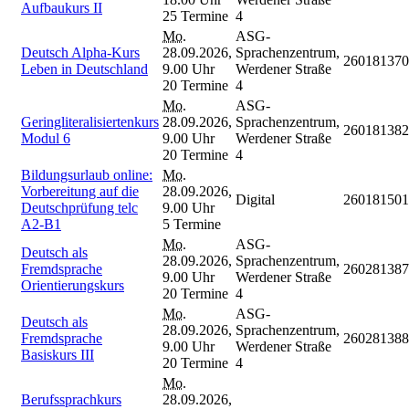
Aufbaukurs II
25 Termine
4
Mo.
ASG-
Deutsch Alpha-Kurs
28.09.2026,
Sprachenzentrum,
260181370
Leben in Deutschland
9.00 Uhr
Werdener Straße
20 Termine
4
Mo.
ASG-
Geringliteralisiertenkurs
28.09.2026,
Sprachenzentrum,
260181382
Modul 6
9.00 Uhr
Werdener Straße
20 Termine
4
Bildungsurlaub online:
Mo.
Vorbereitung auf die
28.09.2026,
Digital
260181501
Deutschprüfung telc
9.00 Uhr
A2-B1
5 Termine
Mo.
ASG-
Deutsch als
28.09.2026,
Sprachenzentrum,
Fremdsprache
260281387
9.00 Uhr
Werdener Straße
Orientierungskurs
20 Termine
4
Mo.
ASG-
Deutsch als
28.09.2026,
Sprachenzentrum,
Fremdsprache
260281388
9.00 Uhr
Werdener Straße
Basiskurs III
20 Termine
4
Mo.
Berufssprachkurs
28.09.2026,