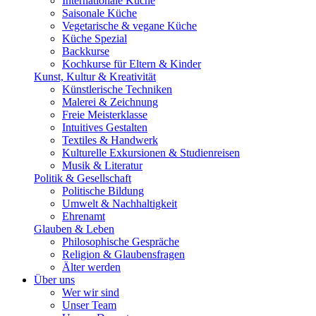
Internationale Küche
Saisonale Küche
Vegetarische & vegane Küche
Küche Spezial
Backkurse
Kochkurse für Eltern & Kinder
Kunst, Kultur & Kreativität
Künstlerische Techniken
Malerei & Zeichnung
Freie Meisterklasse
Intuitives Gestalten
Textiles & Handwerk
Kulturelle Exkursionen & Studienreisen
Musik & Literatur
Politik & Gesellschaft
Politische Bildung
Umwelt & Nachhaltigkeit
Ehrenamt
Glauben & Leben
Philosophische Gespräche
Religion & Glaubensfragen
Älter werden
Über uns
Wer wir sind
Unser Team