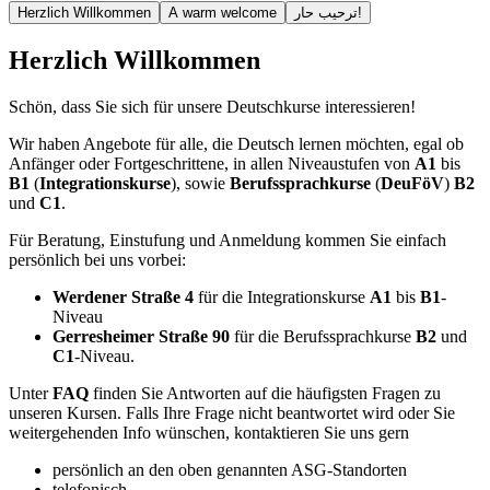
Herzlich Willkommen
A warm welcome
ترحيب حار!
Herzlich Willkommen
Schön, dass Sie sich für unsere Deutschkurse interessieren!
Wir haben Angebote für alle, die Deutsch lernen möchten, egal ob
Anfänger oder Fortgeschrittene, in allen Niveaustufen von
A1
bis
B1
(
Integrationskurse
), sowie
Berufssprachkurse
(
DeuFöV
)
B2
und
C1
.
Für Beratung, Einstufung und Anmeldung kommen Sie einfach
persönlich bei uns vorbei:
Werdener Straße 4
für die Integrationskurse
A1
bis
B1
-
Niveau
Gerresheimer Straße 90
für die Berufssprachkurse
B2
und
C1
-Niveau.
Unter
FAQ
finden Sie Antworten auf die häufigsten Fragen zu
unseren Kursen. Falls Ihre Frage nicht beantwortet wird oder Sie
weitergehenden Info wünschen, kontaktieren Sie uns gern
persönlich an den oben genannten ASG-Standorten
telefonisch