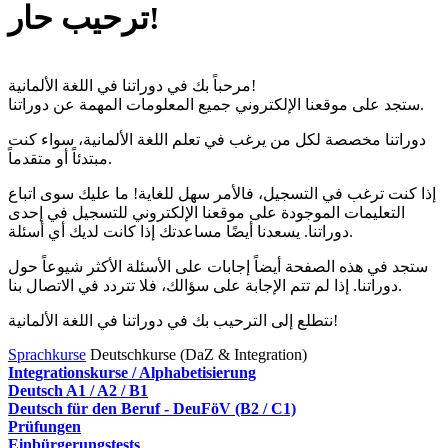
ترحيب حار!
مرحباً بك في دوراتنا في اللغة الألمانية!
ستجد على موقعنا الإلكتروني جميع المعلومات المهمة عن دوراتنا.
دوراتنا مخصصة لكل من يرغب في تعلم اللغة الألمانية، سواء كنت
مبتدئاً أو متقدماً.
إذا كنت ترغب في التسجيل، فالأمر سهل للغاية! ما عليك سوى اتباع
التعليمات الموجودة على موقعنا الإلكتروني للتسجيل في إحدى
دوراتنا. يسعدنا أيضًا مساعدتك إذا كانت لديك أي أسئلة.
ستجد في هذه الصفحة أيضاً إجابات على الأسئلة الأكثر شيوعاً حول
دوراتنا. إذا لم تتم الإجابة على سؤالك، فلا تتردد في الاتصال بنا.
نتطلع إلى الترحيب بك في دوراتنا في اللغة الألمانية!
Sprachkurse
Deutschkurse (DaZ & Integration)
Integrationskurse / Alphabetisierung
Deutsch A1 / A2 / B1
Deutsch für den Beruf - DeuFöV (B2 / C1)
Prüfungen
Einbürgerungstests