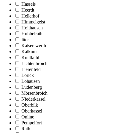
Hassels
Heerdt
Hellerhof
Himmelgeist
Holthausen
Hubbelrath
Itter
Kaiserswerth
Kalkum
Knittkuhl
Lichtenbroich
Lierenfeld
Lörick
Lohausen
Ludenberg
Mörsenbroich
Niederkassel
Oberbilk
Oberkassel
Online
Pempelfort
Rath