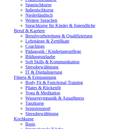
Spanischkurse
Italienischkurse
Niederländisch
Weitere Sprachen
Sprachkurse für Kinder & Jugendliche
Beruf & Karriere
Berufsvorbereitung & Qualifizierung
Lehrgänge & Zertifikate
Coachings
Pädagogik / Kindertagespflege
Bildungsurlaube
Soft Skills & Kommunikation
Stressbewältigung
IT & Digitalisierung
Fitness & Entspannung
Body Fit & Functional Training
Pilates & Rückenfit
Yoga & Meditation
Wassergymnastik & Aquafitness
Tanzkurse
Seniorensport
Stressbewältigung
Kochkurse
Basis