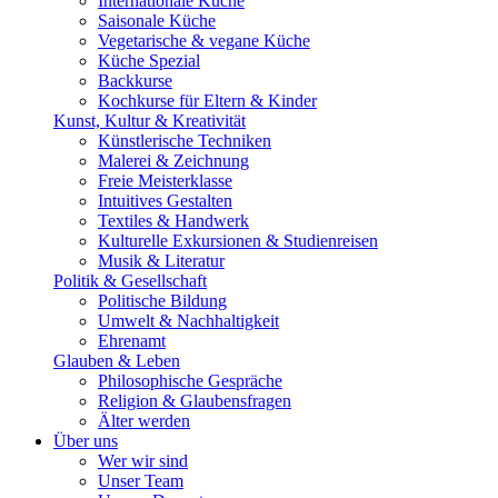
Internationale Küche
Saisonale Küche
Vegetarische & vegane Küche
Küche Spezial
Backkurse
Kochkurse für Eltern & Kinder
Kunst, Kultur & Kreativität
Künstlerische Techniken
Malerei & Zeichnung
Freie Meisterklasse
Intuitives Gestalten
Textiles & Handwerk
Kulturelle Exkursionen & Studienreisen
Musik & Literatur
Politik & Gesellschaft
Politische Bildung
Umwelt & Nachhaltigkeit
Ehrenamt
Glauben & Leben
Philosophische Gespräche
Religion & Glaubensfragen
Älter werden
Über uns
Wer wir sind
Unser Team