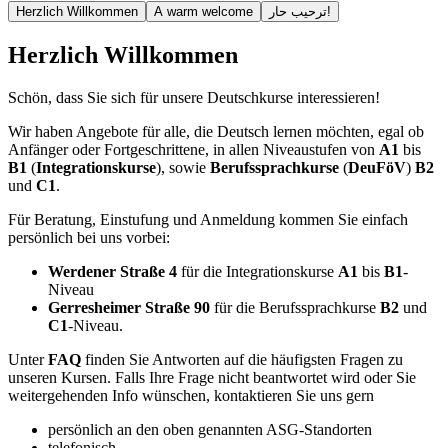
Herzlich Willkommen
A warm welcome
ترحيب حار!
Herzlich Willkommen
Schön, dass Sie sich für unsere Deutschkurse interessieren!
Wir haben Angebote für alle, die Deutsch lernen möchten, egal ob
Anfänger oder Fortgeschrittene, in allen Niveaustufen von
A1
bis
B1
(
Integrationskurse
), sowie
Berufssprachkurse
(
DeuFöV
)
B2
und
C1
.
Für Beratung, Einstufung und Anmeldung kommen Sie einfach
persönlich bei uns vorbei:
Werdener Straße 4
für die Integrationskurse
A1
bis
B1
-
Niveau
Gerresheimer Straße 90
für die Berufssprachkurse
B2
und
C1
-Niveau.
Unter
FAQ
finden Sie Antworten auf die häufigsten Fragen zu
unseren Kursen. Falls Ihre Frage nicht beantwortet wird oder Sie
weitergehenden Info wünschen, kontaktieren Sie uns gern
persönlich an den oben genannten ASG-Standorten
telefonisch