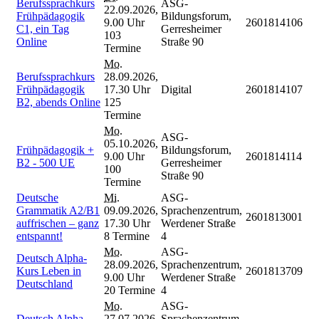
Berufssprachkurs
ASG-
22.09.2026,
Frühpädagogik
Bildungsforum,
9.00 Uhr
2601814106
C1, ein Tag
Gerresheimer
103
Online
Straße 90
Termine
Mo.
Berufssprachkurs
28.09.2026,
Frühpädagogik
17.30 Uhr
Digital
2601814107
B2, abends Online
125
Termine
Mo.
ASG-
05.10.2026,
Frühpädagogik +
Bildungsforum,
9.00 Uhr
2601814114
B2 - 500 UE
Gerresheimer
100
Straße 90
Termine
Deutsche
Mi.
ASG-
Grammatik A2/B1
09.09.2026,
Sprachenzentrum,
2601813001
auffrischen – ganz
17.30 Uhr
Werdener Straße
entspannt!
8 Termine
4
Mo.
ASG-
Deutsch Alpha-
28.09.2026,
Sprachenzentrum,
Kurs Leben in
2601813709
9.00 Uhr
Werdener Straße
Deutschland
20 Termine
4
Mo.
ASG-
Deutsch Alpha-
27.07.2026,
Sprachenzentrum,