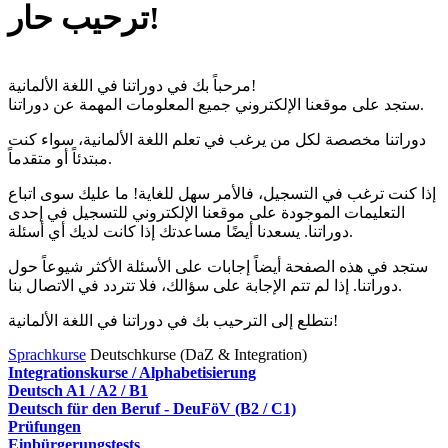
ترحيب حار!
مرحباً بك في دوراتنا في اللغة الألمانية!
ستجد على موقعنا الإلكتروني جميع المعلومات المهمة عن دوراتنا.
دوراتنا مخصصة لكل من يرغب في تعلم اللغة الألمانية، سواء كنت
مبتدئاً أو متقدماً.
إذا كنت ترغب في التسجيل، فالأمر سهل للغاية! ما عليك سوى اتباع
التعليمات الموجودة على موقعنا الإلكتروني للتسجيل في إحدى
دوراتنا. يسعدنا أيضًا مساعدتك إذا كانت لديك أي أسئلة.
ستجد في هذه الصفحة أيضاً إجابات على الأسئلة الأكثر شيوعاً حول
دوراتنا. إذا لم تتم الإجابة على سؤالك، فلا تتردد في الاتصال بنا.
نتطلع إلى الترحيب بك في دوراتنا في اللغة الألمانية!
Sprachkurse
Deutschkurse (DaZ & Integration)
Integrationskurse / Alphabetisierung
Deutsch A1 / A2 / B1
Deutsch für den Beruf - DeuFöV (B2 / C1)
Prüfungen
Einbürgerungstests