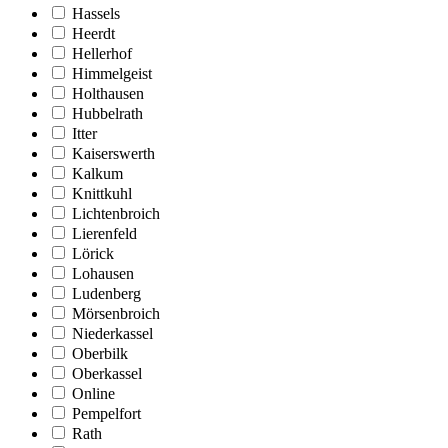
Hassels
Heerdt
Hellerhof
Himmelgeist
Holthausen
Hubbelrath
Itter
Kaiserswerth
Kalkum
Knittkuhl
Lichtenbroich
Lierenfeld
Lörick
Lohausen
Ludenberg
Mörsenbroich
Niederkassel
Oberbilk
Oberkassel
Online
Pempelfort
Rath