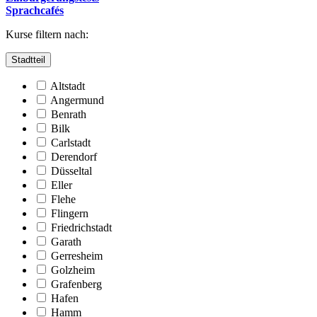
Sprachcafés
Kurse filtern nach:
Stadtteil
Altstadt
Angermund
Benrath
Bilk
Carlstadt
Derendorf
Düsseltal
Eller
Flehe
Flingern
Friedrichstadt
Garath
Gerresheim
Golzheim
Grafenberg
Hafen
Hamm