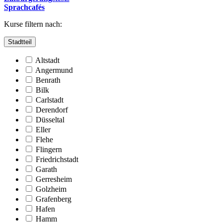
Sprachcafés
Kurse filtern nach:
Stadtteil
Altstadt
Angermund
Benrath
Bilk
Carlstadt
Derendorf
Düsseltal
Eller
Flehe
Flingern
Friedrichstadt
Garath
Gerresheim
Golzheim
Grafenberg
Hafen
Hamm