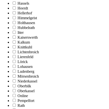
Hassels
Heerdt
Hellerhof
Himmelgeist
Holthausen
Hubbelrath
Itter
Kaiserswerth
Kalkum
Knittkuhl
Lichtenbroich
Lierenfeld
Lörick
Lohausen
Ludenberg
Mörsenbroich
Niederkassel
Oberbilk
Oberkassel
Online
Pempelfort
Rath