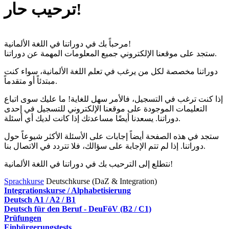
ترحيب حار!
مرحباً بك في دوراتنا في اللغة الألمانية!
ستجد على موقعنا الإلكتروني جميع المعلومات المهمة عن دوراتنا.
دوراتنا مخصصة لكل من يرغب في تعلم اللغة الألمانية، سواء كنت
مبتدئاً أو متقدماً.
إذا كنت ترغب في التسجيل، فالأمر سهل للغاية! ما عليك سوى اتباع
التعليمات الموجودة على موقعنا الإلكتروني للتسجيل في إحدى
دوراتنا. يسعدنا أيضًا مساعدتك إذا كانت لديك أي أسئلة.
ستجد في هذه الصفحة أيضاً إجابات على الأسئلة الأكثر شيوعاً حول
دوراتنا. إذا لم تتم الإجابة على سؤالك، فلا تتردد في الاتصال بنا.
نتطلع إلى الترحيب بك في دوراتنا في اللغة الألمانية!
Sprachkurse
Deutschkurse (DaZ & Integration)
Integrationskurse / Alphabetisierung
Deutsch A1 / A2 / B1
Deutsch für den Beruf - DeuFöV (B2 / C1)
Prüfungen
Einbürgerungstests