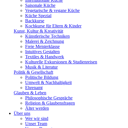
Internationale Küche
Saisonale Küche
Vegetarische & vegane Küche
Küche Spezial
Backkurse
Kochkurse für Eltern & Kinder
Kunst, Kultur & Kreativität
Künstlerische Techniken
Malerei & Zeichnung
Freie Meisterklasse
Intuitives Gestalten
Textiles & Handwerk
Kulturelle Exkursionen & Studienreisen
Musik & Literatur
Politik & Gesellschaft
Politische Bildung
Umwelt & Nachhaltigkeit
Ehrenamt
Glauben & Leben
Philosophische Gespräche
Religion & Glaubensfragen
Älter werden
Über uns
Wer wir sind
Unser Team