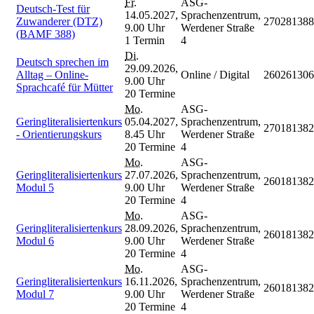
Fr.
ASG-
Deutsch-Test für
14.05.2027,
Sprachenzentrum,
Zuwanderer (DTZ)
270281388
9.00 Uhr
Werdener Straße
(BAMF 388)
1 Termin
4
Di.
Deutsch sprechen im
29.09.2026,
Alltag – Online-
Online / Digital
260261306
9.00 Uhr
Sprachcafé für Mütter
20 Termine
Mo.
ASG-
Geringliteralisiertenkurs
05.04.2027,
Sprachenzentrum,
270181382
- Orientierungskurs
8.45 Uhr
Werdener Straße
20 Termine
4
Mo.
ASG-
Geringliteralisiertenkurs
27.07.2026,
Sprachenzentrum,
260181382
Modul 5
9.00 Uhr
Werdener Straße
20 Termine
4
Mo.
ASG-
Geringliteralisiertenkurs
28.09.2026,
Sprachenzentrum,
260181382
Modul 6
9.00 Uhr
Werdener Straße
20 Termine
4
Mo.
ASG-
Geringliteralisiertenkurs
16.11.2026,
Sprachenzentrum,
260181382
Modul 7
9.00 Uhr
Werdener Straße
20 Termine
4