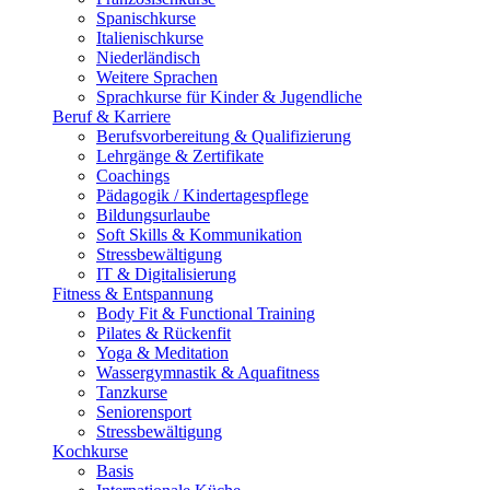
Spanischkurse
Italienischkurse
Niederländisch
Weitere Sprachen
Sprachkurse für Kinder & Jugendliche
Beruf & Karriere
Berufsvorbereitung & Qualifizierung
Lehrgänge & Zertifikate
Coachings
Pädagogik / Kindertagespflege
Bildungsurlaube
Soft Skills & Kommunikation
Stressbewältigung
IT & Digitalisierung
Fitness & Entspannung
Body Fit & Functional Training
Pilates & Rückenfit
Yoga & Meditation
Wassergymnastik & Aquafitness
Tanzkurse
Seniorensport
Stressbewältigung
Kochkurse
Basis