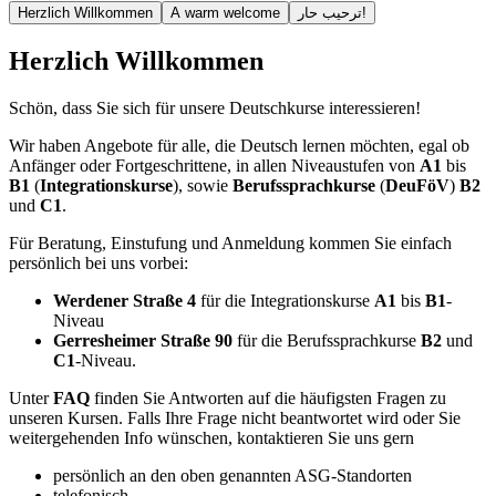
Herzlich Willkommen
A warm welcome
ترحيب حار!
Herzlich Willkommen
Schön, dass Sie sich für unsere Deutschkurse interessieren!
Wir haben Angebote für alle, die Deutsch lernen möchten, egal ob
Anfänger oder Fortgeschrittene, in allen Niveaustufen von
A1
bis
B1
(
Integrationskurse
), sowie
Berufssprachkurse
(
DeuFöV
)
B2
und
C1
.
Für Beratung, Einstufung und Anmeldung kommen Sie einfach
persönlich bei uns vorbei:
Werdener Straße 4
für die Integrationskurse
A1
bis
B1
-
Niveau
Gerresheimer Straße 90
für die Berufssprachkurse
B2
und
C1
-Niveau.
Unter
FAQ
finden Sie Antworten auf die häufigsten Fragen zu
unseren Kursen. Falls Ihre Frage nicht beantwortet wird oder Sie
weitergehenden Info wünschen, kontaktieren Sie uns gern
persönlich an den oben genannten ASG-Standorten
telefonisch