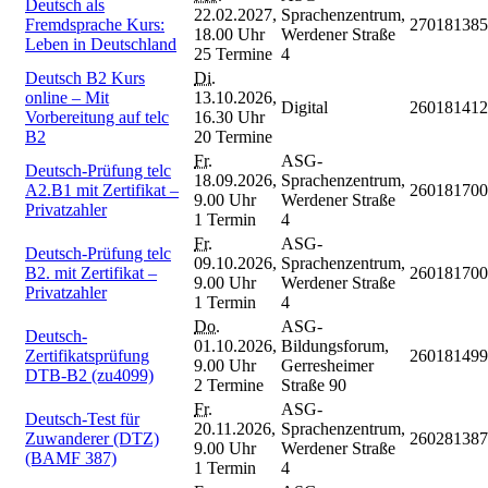
Deutsch als
22.02.2027,
Sprachenzentrum,
Fremdsprache Kurs:
270181385
18.00 Uhr
Werdener Straße
Leben in Deutschland
25 Termine
4
Deutsch B2 Kurs
Di.
online – Mit
13.10.2026,
Digital
260181412
Vorbereitung auf telc
16.30 Uhr
B2
20 Termine
Fr.
ASG-
Deutsch-Prüfung telc
18.09.2026,
Sprachenzentrum,
A2.B1 mit Zertifikat –
260181700
9.00 Uhr
Werdener Straße
Privatzahler
1 Termin
4
Fr.
ASG-
Deutsch-Prüfung telc
09.10.2026,
Sprachenzentrum,
B2. mit Zertifikat –
260181700
9.00 Uhr
Werdener Straße
Privatzahler
1 Termin
4
Do.
ASG-
Deutsch-
01.10.2026,
Bildungsforum,
Zertifikatsprüfung
260181499
9.00 Uhr
Gerresheimer
DTB-B2 (zu4099)
2 Termine
Straße 90
Fr.
ASG-
Deutsch-Test für
20.11.2026,
Sprachenzentrum,
Zuwanderer (DTZ)
260281387
9.00 Uhr
Werdener Straße
(BAMF 387)
1 Termin
4