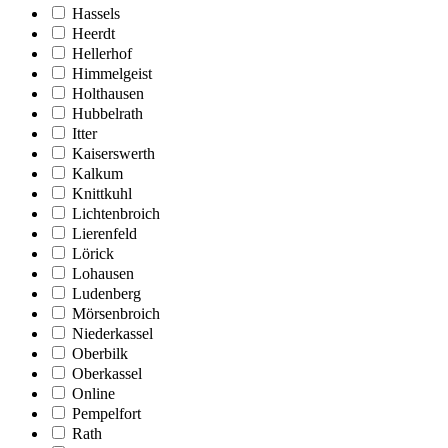
Hassels
Heerdt
Hellerhof
Himmelgeist
Holthausen
Hubbelrath
Itter
Kaiserswerth
Kalkum
Knittkuhl
Lichtenbroich
Lierenfeld
Lörick
Lohausen
Ludenberg
Mörsenbroich
Niederkassel
Oberbilk
Oberkassel
Online
Pempelfort
Rath