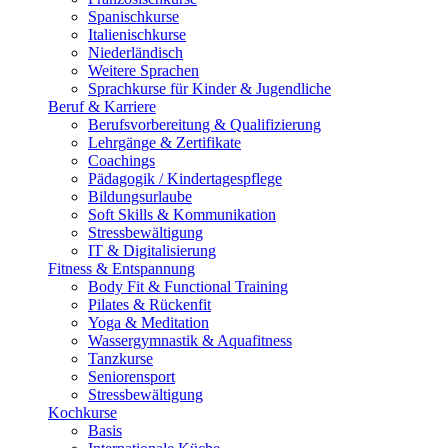
Spanischkurse
Italienischkurse
Niederländisch
Weitere Sprachen
Sprachkurse für Kinder & Jugendliche
Beruf & Karriere
Berufsvorbereitung & Qualifizierung
Lehrgänge & Zertifikate
Coachings
Pädagogik / Kindertagespflege
Bildungsurlaube
Soft Skills & Kommunikation
Stressbewältigung
IT & Digitalisierung
Fitness & Entspannung
Body Fit & Functional Training
Pilates & Rückenfit
Yoga & Meditation
Wassergymnastik & Aquafitness
Tanzkurse
Seniorensport
Stressbewältigung
Kochkurse
Basis