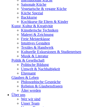
Internationale Küche
Saisonale Küche
Vegetarische & vegane Küche
Küche Spezial
Backkurse
Kochkurse für Eltern & Kinder
Kunst, Kultur & Kreativität
Künstlerische Techniken
Malerei & Zeichnung
Freie Meisterklasse
Intuitives Gestalten
Textiles & Handwerk
Kulturelle Exkursionen & Studienreisen
Musik & Literatur
Politik & Gesellschaft
Politische Bildung
Umwelt & Nachhaltigkeit
Ehrenamt
Glauben & Leben
Philosophische Gespräche
Religion & Glaubensfragen
Älter werden
Über uns
Wer wir sind
Unser Team