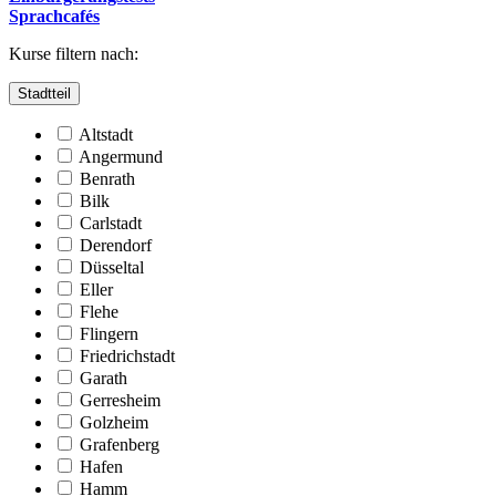
Sprachcafés
Kurse filtern nach:
Stadtteil
Altstadt
Angermund
Benrath
Bilk
Carlstadt
Derendorf
Düsseltal
Eller
Flehe
Flingern
Friedrichstadt
Garath
Gerresheim
Golzheim
Grafenberg
Hafen
Hamm