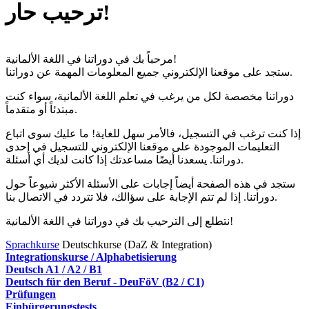
ترحيب حار!
مرحباً بك في دوراتنا في اللغة الألمانية!
ستجد على موقعنا الإلكتروني جميع المعلومات المهمة عن دوراتنا.
دوراتنا مخصصة لكل من يرغب في تعلم اللغة الألمانية، سواء كنت
مبتدئاً أو متقدماً.
إذا كنت ترغب في التسجيل، فالأمر سهل للغاية! ما عليك سوى اتباع
التعليمات الموجودة على موقعنا الإلكتروني للتسجيل في إحدى
دوراتنا. يسعدنا أيضًا مساعدتك إذا كانت لديك أي أسئلة.
ستجد في هذه الصفحة أيضاً إجابات على الأسئلة الأكثر شيوعاً حول
دوراتنا. إذا لم تتم الإجابة على سؤالك، فلا تتردد في الاتصال بنا.
نتطلع إلى الترحيب بك في دوراتنا في اللغة الألمانية!
Sprachkurse
Deutschkurse (DaZ & Integration)
Integrationskurse / Alphabetisierung
Deutsch A1 / A2 / B1
Deutsch für den Beruf - DeuFöV (B2 / C1)
Prüfungen
Einbürgerungstests