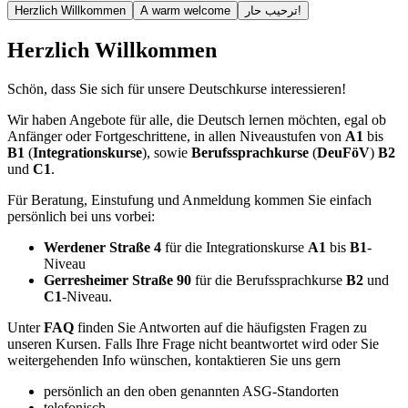
Herzlich Willkommen
A warm welcome
ترحيب حار!
Herzlich Willkommen
Schön, dass Sie sich für unsere Deutschkurse interessieren!
Wir haben Angebote für alle, die Deutsch lernen möchten, egal ob
Anfänger oder Fortgeschrittene, in allen Niveaustufen von
A1
bis
B1
(
Integrationskurse
), sowie
Berufssprachkurse
(
DeuFöV
)
B2
und
C1
.
Für Beratung, Einstufung und Anmeldung kommen Sie einfach
persönlich bei uns vorbei:
Werdener Straße 4
für die Integrationskurse
A1
bis
B1
-
Niveau
Gerresheimer Straße 90
für die Berufssprachkurse
B2
und
C1
-Niveau.
Unter
FAQ
finden Sie Antworten auf die häufigsten Fragen zu
unseren Kursen. Falls Ihre Frage nicht beantwortet wird oder Sie
weitergehenden Info wünschen, kontaktieren Sie uns gern
persönlich an den oben genannten ASG-Standorten
telefonisch