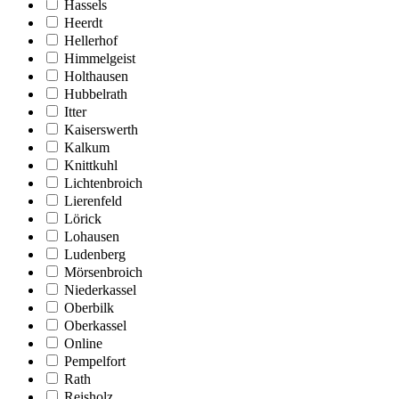
Hassels
Heerdt
Hellerhof
Himmelgeist
Holthausen
Hubbelrath
Itter
Kaiserswerth
Kalkum
Knittkuhl
Lichtenbroich
Lierenfeld
Lörick
Lohausen
Ludenberg
Mörsenbroich
Niederkassel
Oberbilk
Oberkassel
Online
Pempelfort
Rath
Reisholz