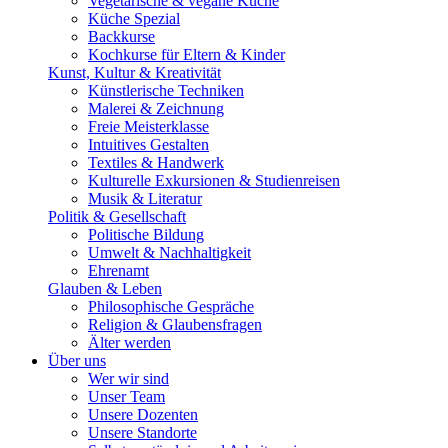
Vegetarische & vegane Küche
Küche Spezial
Backkurse
Kochkurse für Eltern & Kinder
Kunst, Kultur & Kreativität
Künstlerische Techniken
Malerei & Zeichnung
Freie Meisterklasse
Intuitives Gestalten
Textiles & Handwerk
Kulturelle Exkursionen & Studienreisen
Musik & Literatur
Politik & Gesellschaft
Politische Bildung
Umwelt & Nachhaltigkeit
Ehrenamt
Glauben & Leben
Philosophische Gespräche
Religion & Glaubensfragen
Älter werden
Über uns
Wer wir sind
Unser Team
Unsere Dozenten
Unsere Standorte