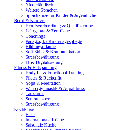
Niederländisch
Weitere Sprachen
Sprachkurse für Kinder & Jugendliche
Beruf & Karriere
Berufsvorbereitung & Qualifizierung
Lehrgänge & Zertifikate
Coachings
Pädagogik / Kindertagespflege
Bildungsurlaube
Soft Skills & Kommunikation
Stressbewältigung
IT & Digitalisierung
Fitness & Entspannung
Body Fit & Functional Training
Pilates & Rückenfit
Yoga & Meditation
Wassergymnastik & Aquafitness
Tanzkurse
Seniorensport
Stressbewältigung
Kochkurse
Basis
Internationale Küche
Saisonale Küche