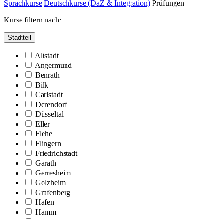
Sprachkurse
Deutschkurse (DaZ & Integration)
Prüfungen
Kurse filtern nach:
Stadtteil
Altstadt
Angermund
Benrath
Bilk
Carlstadt
Derendorf
Düsseltal
Eller
Flehe
Flingern
Friedrichstadt
Garath
Gerresheim
Golzheim
Grafenberg
Hafen
Hamm