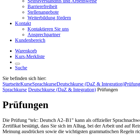
Selbstverständnis und Arbeitsweise
Barrierefreiheit
Stellenangebote
Weiterbildung fördern
Kontakt
Kontaktieren Sie uns
Ansprechpartner
Kundenbereich
Warenkorb
Kurs-Merkliste
Suche
Sie befinden sich hier:
Startseite
Kurse
Sprachkurse
Deutschkurse (DaZ & Integration)
Prüfun
Sprachkurse
Deutschkurse (DaZ & Integration)
Prüfungen
Prüfungen
Die Prüfung “telc: Deutsch A2–B1" kann als offizieller Sprachnachwe
Zertifikat bestätigt, dass Sie sich im Alltag, bei der Arbeit und au
Meinung ausdrücken sowie die wichtigsten grammatischen Regeln rich