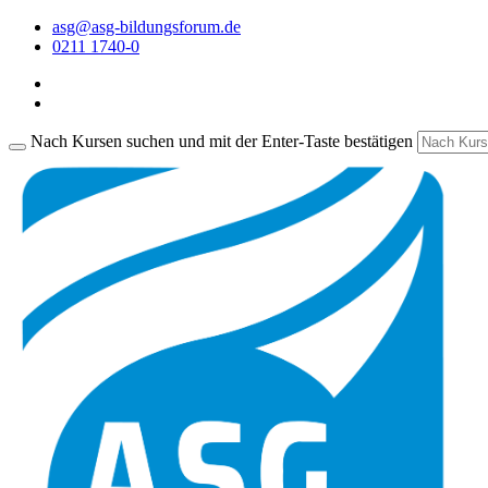
asg@asg-bildungsforum.de
0211 1740-0
Nach Kursen suchen und mit der Enter-Taste bestätigen