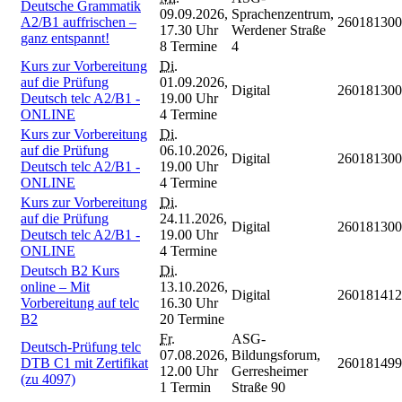
Deutsche Grammatik
09.09.2026,
Sprachenzentrum,
A2/B1 auffrischen –
260181300
17.30 Uhr
Werdener Straße
ganz entspannt!
8 Termine
4
Kurs zur Vorbereitung
Di.
auf die Prüfung
01.09.2026,
Digital
260181300
Deutsch telc A2/B1 -
19.00 Uhr
ONLINE
4 Termine
Kurs zur Vorbereitung
Di.
auf die Prüfung
06.10.2026,
Digital
260181300
Deutsch telc A2/B1 -
19.00 Uhr
ONLINE
4 Termine
Kurs zur Vorbereitung
Di.
auf die Prüfung
24.11.2026,
Digital
260181300
Deutsch telc A2/B1 -
19.00 Uhr
ONLINE
4 Termine
Deutsch B2 Kurs
Di.
online – Mit
13.10.2026,
Digital
260181412
Vorbereitung auf telc
16.30 Uhr
B2
20 Termine
Fr.
ASG-
Deutsch-Prüfung telc
07.08.2026,
Bildungsforum,
DTB C1 mit Zertifikat
260181499
12.00 Uhr
Gerresheimer
(zu 4097)
1 Termin
Straße 90