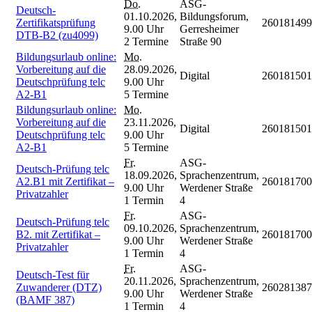
Do.
ASG-
Deutsch-
01.10.2026,
Bildungsforum,
Zertifikatsprüfung
260181499
9.00 Uhr
Gerresheimer
DTB-B2 (zu4099)
2 Termine
Straße 90
Bildungsurlaub online:
Mo.
Vorbereitung auf die
28.09.2026,
Digital
260181501
Deutschprüfung telc
9.00 Uhr
A2-B1
5 Termine
Bildungsurlaub online:
Mo.
Vorbereitung auf die
23.11.2026,
Digital
260181501
Deutschprüfung telc
9.00 Uhr
A2-B1
5 Termine
Fr.
ASG-
Deutsch-Prüfung telc
18.09.2026,
Sprachenzentrum,
A2.B1 mit Zertifikat –
260181700
9.00 Uhr
Werdener Straße
Privatzahler
1 Termin
4
Fr.
ASG-
Deutsch-Prüfung telc
09.10.2026,
Sprachenzentrum,
B2. mit Zertifikat –
260181700
9.00 Uhr
Werdener Straße
Privatzahler
1 Termin
4
Fr.
ASG-
Deutsch-Test für
20.11.2026,
Sprachenzentrum,
Zuwanderer (DTZ)
260281387
9.00 Uhr
Werdener Straße
(BAMF 387)
1 Termin
4