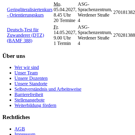
Mo.
ASG-
Geringliteralisiertenkurs
05.04.2027,
Sprachenzentrum,
270181382
- Orientierungskurs
8.45 Uhr
Werdener Straße
20 Termine
4
Fr.
ASG-
Deutsch-Test für
14.05.2027,
Sprachenzentrum,
Zuwanderer (DTZ)
270281388
9.00 Uhr
Werdener Straße
(BAMF 388)
1 Termin
4
Über uns
Wer wir sind
Unser Team
Unsere Dozenten
Unsere Standorte
Selbstverständnis und Arbeitsweise
Barrierefreiheit
Stellenangebote
Weiterbildung fördern
Rechtliches
AGB
Impressum