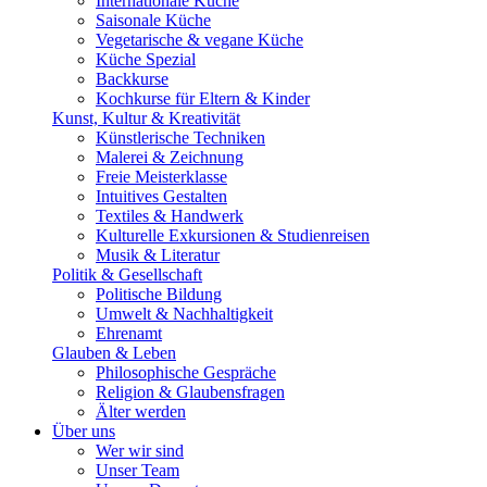
Internationale Küche
Saisonale Küche
Vegetarische & vegane Küche
Küche Spezial
Backkurse
Kochkurse für Eltern & Kinder
Kunst, Kultur & Kreativität
Künstlerische Techniken
Malerei & Zeichnung
Freie Meisterklasse
Intuitives Gestalten
Textiles & Handwerk
Kulturelle Exkursionen & Studienreisen
Musik & Literatur
Politik & Gesellschaft
Politische Bildung
Umwelt & Nachhaltigkeit
Ehrenamt
Glauben & Leben
Philosophische Gespräche
Religion & Glaubensfragen
Älter werden
Über uns
Wer wir sind
Unser Team