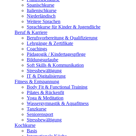
Spanischkurse
Italienischkurse
Niederländisch
Weitere Sprachen
Sprachkurse für Kinder & Jugendliche
Beruf & Karriere
Berufsvorbereitung & Qualifizierung
Lehrgänge & Zertifikate
Coachings
Pädagogik / Kindertagespflege
Bildungsurlaube
Soft Skills & Kommunikation
Stressbewältigung
IT & Digitalisierung
Fitness & Entspannung
Body Fit & Functional Training
Pilates & Rückenfit
Yoga & Meditation
Wassergymnastik & Aquafitness
Tanzkurse
Seniorensport
Stressbewältigung
Kochkurse
Basis