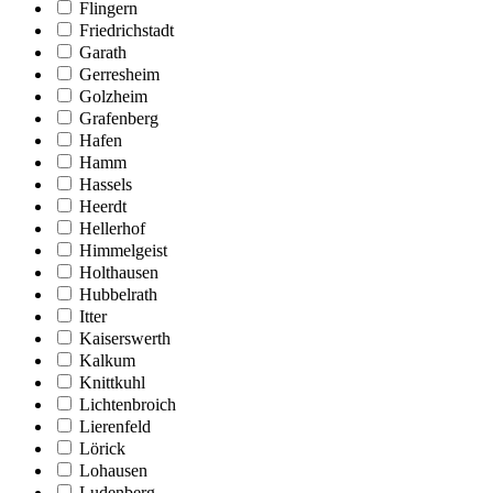
Flingern
Friedrichstadt
Garath
Gerresheim
Golzheim
Grafenberg
Hafen
Hamm
Hassels
Heerdt
Hellerhof
Himmelgeist
Holthausen
Hubbelrath
Itter
Kaiserswerth
Kalkum
Knittkuhl
Lichtenbroich
Lierenfeld
Lörick
Lohausen
Ludenberg