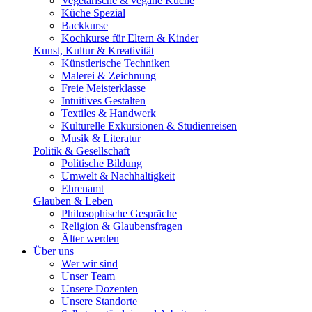
Vegetarische & vegane Küche
Küche Spezial
Backkurse
Kochkurse für Eltern & Kinder
Kunst, Kultur & Kreativität
Künstlerische Techniken
Malerei & Zeichnung
Freie Meisterklasse
Intuitives Gestalten
Textiles & Handwerk
Kulturelle Exkursionen & Studienreisen
Musik & Literatur
Politik & Gesellschaft
Politische Bildung
Umwelt & Nachhaltigkeit
Ehrenamt
Glauben & Leben
Philosophische Gespräche
Religion & Glaubensfragen
Älter werden
Über uns
Wer wir sind
Unser Team
Unsere Dozenten
Unsere Standorte