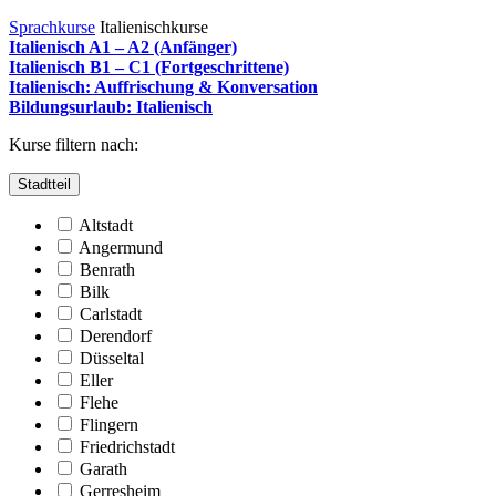
Sprachkurse
Italienischkurse
Italienisch A1 – A2 (Anfänger)
Italienisch B1 – C1 (Fortgeschrittene)
Italienisch: Auffrischung & Konversation
Bildungsurlaub: Italienisch
Kurse filtern nach:
Stadtteil
Altstadt
Angermund
Benrath
Bilk
Carlstadt
Derendorf
Düsseltal
Eller
Flehe
Flingern
Friedrichstadt
Garath
Gerresheim