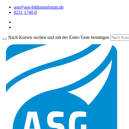
asg@asg-bildungsforum.de
0211 1740-0
Nach Kursen suchen und mit der Enter-Taste bestätigen