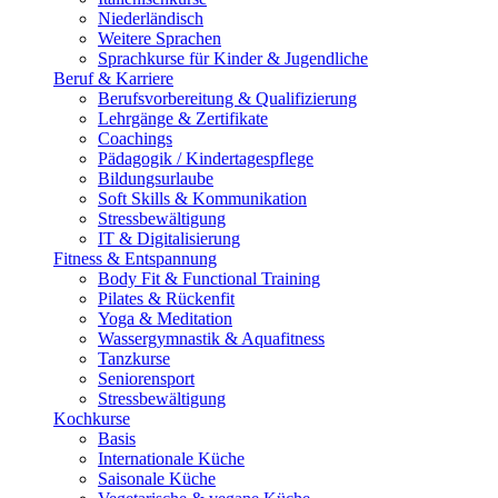
Niederländisch
Weitere Sprachen
Sprachkurse für Kinder & Jugendliche
Beruf & Karriere
Berufsvorbereitung & Qualifizierung
Lehrgänge & Zertifikate
Coachings
Pädagogik / Kindertagespflege
Bildungsurlaube
Soft Skills & Kommunikation
Stressbewältigung
IT & Digitalisierung
Fitness & Entspannung
Body Fit & Functional Training
Pilates & Rückenfit
Yoga & Meditation
Wassergymnastik & Aquafitness
Tanzkurse
Seniorensport
Stressbewältigung
Kochkurse
Basis
Internationale Küche
Saisonale Küche