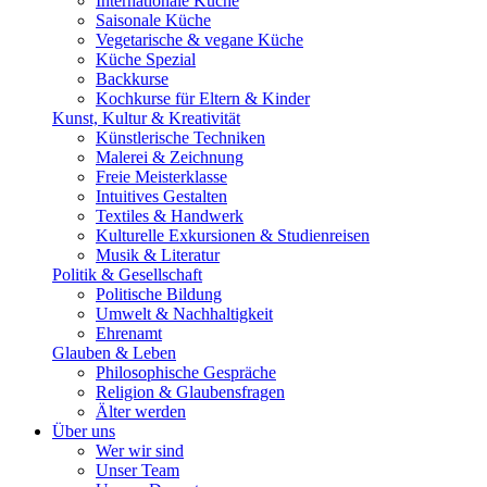
Internationale Küche
Saisonale Küche
Vegetarische & vegane Küche
Küche Spezial
Backkurse
Kochkurse für Eltern & Kinder
Kunst, Kultur & Kreativität
Künstlerische Techniken
Malerei & Zeichnung
Freie Meisterklasse
Intuitives Gestalten
Textiles & Handwerk
Kulturelle Exkursionen & Studienreisen
Musik & Literatur
Politik & Gesellschaft
Politische Bildung
Umwelt & Nachhaltigkeit
Ehrenamt
Glauben & Leben
Philosophische Gespräche
Religion & Glaubensfragen
Älter werden
Über uns
Wer wir sind
Unser Team