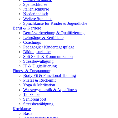
Spanischkurse
Italienischkurse
Niederländisch
Weitere Sprachen
Sprachkurse für Kinder & Jugendliche
Beruf & Karriere
Berufsvorbereitung & Qualifizierung
Lehrgänge & Zertifikate
Coachings
Pädagogik / Kindertagespflege
Bildungsurlaube
Soft Skills & Kommunikation
Stressbewältigung
IT & Digitalisierung
Fitness & Entspannung
Body Fit & Functional Training
Pilates & Rückenfit
Yoga & Meditation
Wassergymnastik & Aquafitness
Tanzkurse
Seniorensport
Stressbewältigung
Kochkurse
Basis