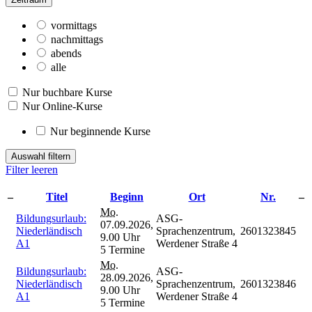
vormittags
nachmittags
abends
alle
Nur buchbare Kurse
Nur Online-Kurse
Nur beginnende Kurse
Auswahl filtern
Filter leeren
–
Titel
Beginn
Ort
Nr.
–
Mo.
Bildungsurlaub:
ASG-
07.09.2026,
Niederländisch
Sprachenzentrum,
2601323845
9.00 Uhr
A1
Werdener Straße 4
5 Termine
Mo.
Bildungsurlaub:
ASG-
28.09.2026,
Niederländisch
Sprachenzentrum,
2601323846
9.00 Uhr
A1
Werdener Straße 4
5 Termine