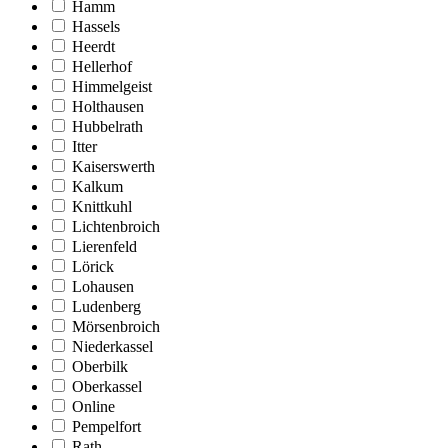
Hamm
Hassels
Heerdt
Hellerhof
Himmelgeist
Holthausen
Hubbelrath
Itter
Kaiserswerth
Kalkum
Knittkuhl
Lichtenbroich
Lierenfeld
Lörick
Lohausen
Ludenberg
Mörsenbroich
Niederkassel
Oberbilk
Oberkassel
Online
Pempelfort
Rath