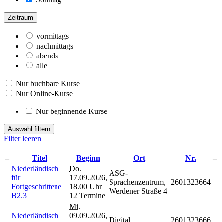
Zeitraum
vormittags
nachmittags
abends
alle
Nur buchbare Kurse
Nur Online-Kurse
Nur beginnende Kurse
Auswahl filtern
Filter leeren
–
Titel
Beginn
Ort
Nr.
–
Niederländisch
Do.
ASG-
für
17.09.2026,
Sprachenzentrum,
2601323664
Fortgeschrittene
18.00 Uhr
Werdener Straße 4
B2.3
12 Termine
Mi.
Niederländisch
09.09.2026,
Digital
2601323666