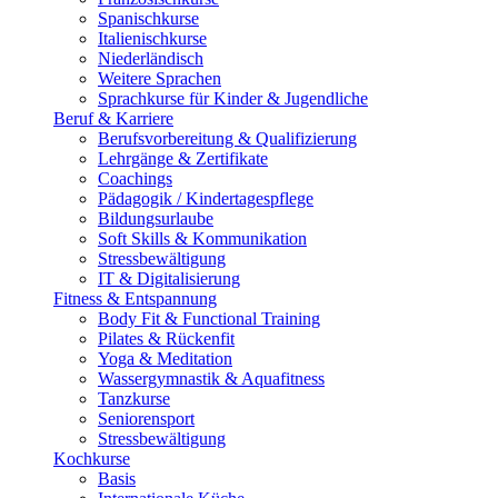
Spanischkurse
Italienischkurse
Niederländisch
Weitere Sprachen
Sprachkurse für Kinder & Jugendliche
Beruf & Karriere
Berufsvorbereitung & Qualifizierung
Lehrgänge & Zertifikate
Coachings
Pädagogik / Kindertagespflege
Bildungsurlaube
Soft Skills & Kommunikation
Stressbewältigung
IT & Digitalisierung
Fitness & Entspannung
Body Fit & Functional Training
Pilates & Rückenfit
Yoga & Meditation
Wassergymnastik & Aquafitness
Tanzkurse
Seniorensport
Stressbewältigung
Kochkurse
Basis