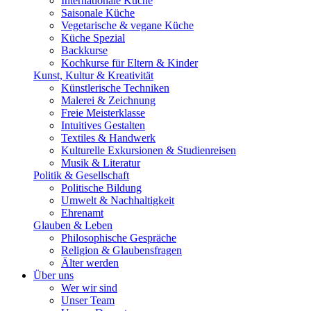
Internationale Küche
Saisonale Küche
Vegetarische & vegane Küche
Küche Spezial
Backkurse
Kochkurse für Eltern & Kinder
Kunst, Kultur & Kreativität
Künstlerische Techniken
Malerei & Zeichnung
Freie Meisterklasse
Intuitives Gestalten
Textiles & Handwerk
Kulturelle Exkursionen & Studienreisen
Musik & Literatur
Politik & Gesellschaft
Politische Bildung
Umwelt & Nachhaltigkeit
Ehrenamt
Glauben & Leben
Philosophische Gespräche
Religion & Glaubensfragen
Älter werden
Über uns
Wer wir sind
Unser Team