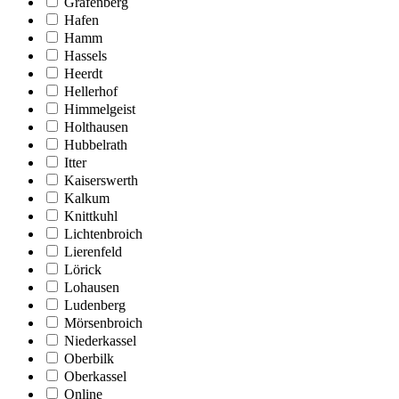
Grafenberg
Hafen
Hamm
Hassels
Heerdt
Hellerhof
Himmelgeist
Holthausen
Hubbelrath
Itter
Kaiserswerth
Kalkum
Knittkuhl
Lichtenbroich
Lierenfeld
Lörick
Lohausen
Ludenberg
Mörsenbroich
Niederkassel
Oberbilk
Oberkassel
Online