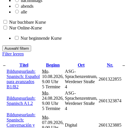
nachmittags
abends
alle
Nur buchbare Kurse
Nur Online-Kurse
Nur beginnende Kurse
Auswahl filtern
Filter leeren
–
Titel
Beginn
Ort
Nr.
–
Bildungsurlaub:
Mo.
ASG-
Spanisch: Español
10.08.2026,
Sprachenzentrum,
2601322855
para avanzados
9.00 Uhr
Werdener Straße
B1/B2
5 Termine
4
Mo.
ASG-
Bildungsurlaub:
24.08.2026,
Sprachenzentrum,
2601323874
Spanisch A1.2
9.00 Uhr
Werdener Straße
5 Termine
4
Bildungsurlaub:
Mo.
Spanisch:
07.09.2026,
Conversación y
Digital
2601323885
9.00 Uhr