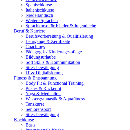
Spanischkurse
Italienischkurse
Niederländisch
Weitere Sprachen
Sprachkurse für Kinder & Jugendliche
Beruf & Karriere
Berufsvorbereitung & Qualifizierung
Lehrgänge & Zertifikate
Coachings
Pädagogik / Kindertagespflege
Bildungsurlaube
Soft Skills & Kommunikation
Stressbewältigung
IT & Digitalisierung
Fitness & Entspannung
Body Fit & Functional Training
Pilates & Rückenfit
Yoga & Meditation
Wassergymnastik & Aquafitness
Tanzkurse
Seniorensport
Stressbewältigung
Kochkurse
Basis