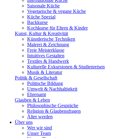
Internationale Küche
Saisonale Küche
Vegetarische & vegane Küche
Küche Spezial
Backkurse
Kochkurse für Eltern & Kinder
Kunst, Kultur & Kreativität
Künstlerische Techniken
Malerei & Zeichnung
Freie Meisterklasse
Intuitives Gestalten
Textiles & Handwerk
Kulturelle Exkursionen & Studienreisen
Musik & Literatur
Politik & Gesellschaft
Politische Bildung
Umwelt & Nachhaltigkeit
Ehrenamt
Glauben & Leben
Philosophische Gespräche
Religion & Glaubensfragen
Älter werden
Über uns
Wer wir sind
Unser Team