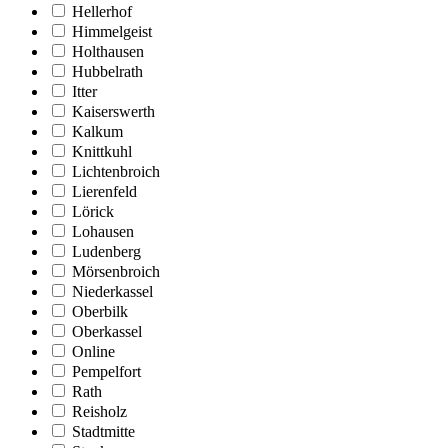
Hellerhof
Himmelgeist
Holthausen
Hubbelrath
Itter
Kaiserswerth
Kalkum
Knittkuhl
Lichtenbroich
Lierenfeld
Lörick
Lohausen
Ludenberg
Mörsenbroich
Niederkassel
Oberbilk
Oberkassel
Online
Pempelfort
Rath
Reisholz
Stadtmitte