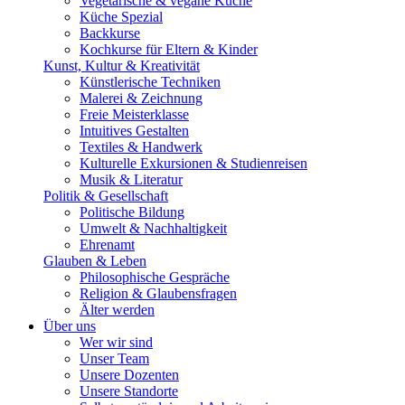
Vegetarische & vegane Küche
Küche Spezial
Backkurse
Kochkurse für Eltern & Kinder
Kunst, Kultur & Kreativität
Künstlerische Techniken
Malerei & Zeichnung
Freie Meisterklasse
Intuitives Gestalten
Textiles & Handwerk
Kulturelle Exkursionen & Studienreisen
Musik & Literatur
Politik & Gesellschaft
Politische Bildung
Umwelt & Nachhaltigkeit
Ehrenamt
Glauben & Leben
Philosophische Gespräche
Religion & Glaubensfragen
Älter werden
Über uns
Wer wir sind
Unser Team
Unsere Dozenten
Unsere Standorte