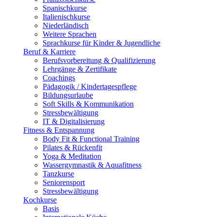
Spanischkurse
Italienischkurse
Niederländisch
Weitere Sprachen
Sprachkurse für Kinder & Jugendliche
Beruf & Karriere
Berufsvorbereitung & Qualifizierung
Lehrgänge & Zertifikate
Coachings
Pädagogik / Kindertagespflege
Bildungsurlaube
Soft Skills & Kommunikation
Stressbewältigung
IT & Digitalisierung
Fitness & Entspannung
Body Fit & Functional Training
Pilates & Rückenfit
Yoga & Meditation
Wassergymnastik & Aquafitness
Tanzkurse
Seniorensport
Stressbewältigung
Kochkurse
Basis