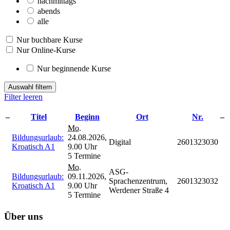
nachmittags
abends
alle
Nur buchbare Kurse
Nur Online-Kurse
Nur beginnende Kurse
Auswahl filtern
Filter leeren
–
Titel
Beginn
Ort
Nr.
–
Mo.
Bildungsurlaub:
24.08.2026,
Digital
2601323030
Kroatisch A1
9.00 Uhr
5 Termine
Mo.
ASG-
Bildungsurlaub:
09.11.2026,
Sprachenzentrum,
2601323032
Kroatisch A1
9.00 Uhr
Werdener Straße 4
5 Termine
Über uns