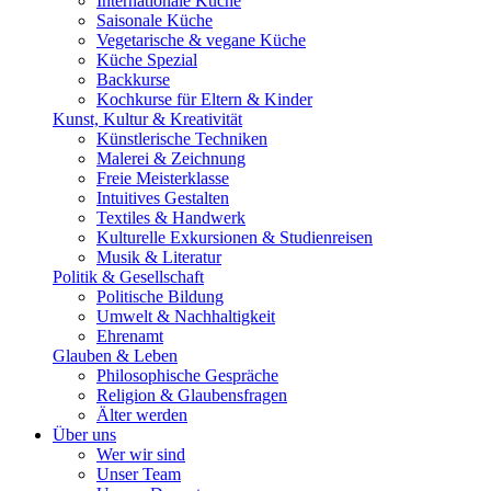
Internationale Küche
Saisonale Küche
Vegetarische & vegane Küche
Küche Spezial
Backkurse
Kochkurse für Eltern & Kinder
Kunst, Kultur & Kreativität
Künstlerische Techniken
Malerei & Zeichnung
Freie Meisterklasse
Intuitives Gestalten
Textiles & Handwerk
Kulturelle Exkursionen & Studienreisen
Musik & Literatur
Politik & Gesellschaft
Politische Bildung
Umwelt & Nachhaltigkeit
Ehrenamt
Glauben & Leben
Philosophische Gespräche
Religion & Glaubensfragen
Älter werden
Über uns
Wer wir sind
Unser Team