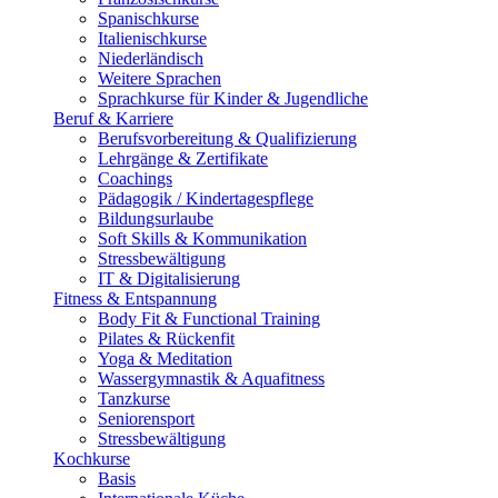
Spanischkurse
Italienischkurse
Niederländisch
Weitere Sprachen
Sprachkurse für Kinder & Jugendliche
Beruf & Karriere
Berufsvorbereitung & Qualifizierung
Lehrgänge & Zertifikate
Coachings
Pädagogik / Kindertagespflege
Bildungsurlaube
Soft Skills & Kommunikation
Stressbewältigung
IT & Digitalisierung
Fitness & Entspannung
Body Fit & Functional Training
Pilates & Rückenfit
Yoga & Meditation
Wassergymnastik & Aquafitness
Tanzkurse
Seniorensport
Stressbewältigung
Kochkurse
Basis