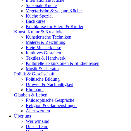
Internationale Küche
Saisonale Küche
Vegetarische & vegane Küche
Küche Spezial
Backkurse
Kochkurse für Eltern & Kinder
Kunst, Kultur & Kreativität
Künstlerische Techniken
Malerei & Zeichnung
Freie Meisterklasse
Intuitives Gestalten
Textiles & Handwerk
Kulturelle Exkursionen & Studienreisen
Musik & Literatur
Politik & Gesellschaft
Politische Bildung
Umwelt & Nachhaltigkeit
Ehrenamt
Glauben & Leben
Philosophische Gespräche
Religion & Glaubensfragen
Älter werden
Über uns
Wer wir sind
Unser Team