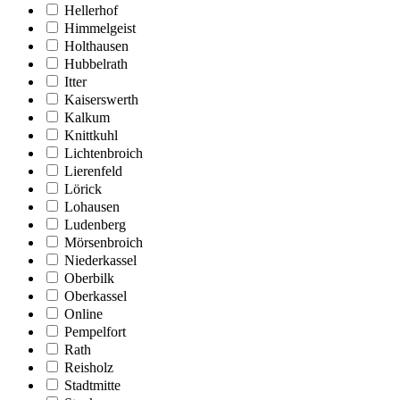
Hellerhof
Himmelgeist
Holthausen
Hubbelrath
Itter
Kaiserswerth
Kalkum
Knittkuhl
Lichtenbroich
Lierenfeld
Lörick
Lohausen
Ludenberg
Mörsenbroich
Niederkassel
Oberbilk
Oberkassel
Online
Pempelfort
Rath
Reisholz
Stadtmitte