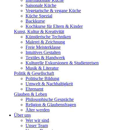
Internationale Küche
Saisonale Küche
Vegetarische & vegane Küche
Küche Spezial
Backkurse
Kochkurse für Eltern & Kinder
Kunst, Kultur & Kreativität
Künstlerische Techniken
Malerei & Zeichnung
Freie Meisterklasse
Intuitives Gestalten
Textiles & Handwerk
Kulturelle Exkursionen & Studienreisen
Musik & Literatur
Politik & Gesellschaft
Politische Bildung
Umwelt & Nachhaltigkeit
Ehrenamt
Glauben & Leben
Philosophische Gespräche
Religion & Glaubensfragen
Älter werden
Über uns
Wer wir sind
Unser Team