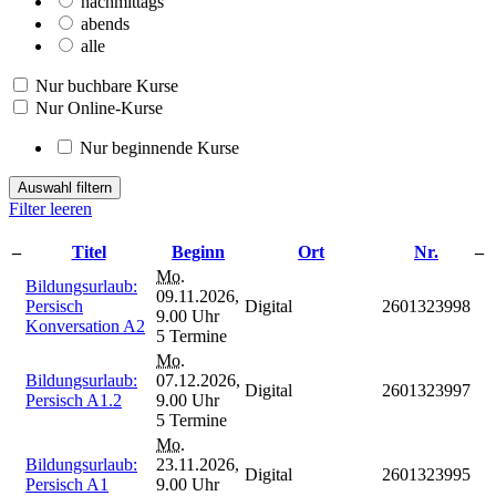
nachmittags
abends
alle
Nur buchbare Kurse
Nur Online-Kurse
Nur beginnende Kurse
Auswahl filtern
Filter leeren
–
Titel
Beginn
Ort
Nr.
–
Mo.
Bildungsurlaub:
09.11.2026,
Persisch
Digital
2601323998
9.00 Uhr
Konversation A2
5 Termine
Mo.
Bildungsurlaub:
07.12.2026,
Digital
2601323997
Persisch A1.2
9.00 Uhr
5 Termine
Mo.
Bildungsurlaub:
23.11.2026,
Digital
2601323995
Persisch A1
9.00 Uhr