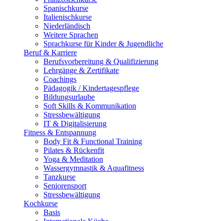
Spanischkurse
Italienischkurse
Niederländisch
Weitere Sprachen
Sprachkurse für Kinder & Jugendliche
Beruf & Karriere
Berufsvorbereitung & Qualifizierung
Lehrgänge & Zertifikate
Coachings
Pädagogik / Kindertagespflege
Bildungsurlaube
Soft Skills & Kommunikation
Stressbewältigung
IT & Digitalisierung
Fitness & Entspannung
Body Fit & Functional Training
Pilates & Rückenfit
Yoga & Meditation
Wassergymnastik & Aquafitness
Tanzkurse
Seniorensport
Stressbewältigung
Kochkurse
Basis