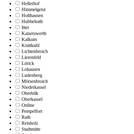
Hellerhof
Himmelgeist
Holthausen
Hubbelrath
Itter
Kaiserswerth
Kalkum
Knittkuhl
Lichtenbroich
Lierenfeld
Lörick
Lohausen
Ludenberg
Mörsenbroich
Niederkassel
Oberbilk
Oberkassel
Online
Pempelfort
Rath
Reisholz
Stadtmitte