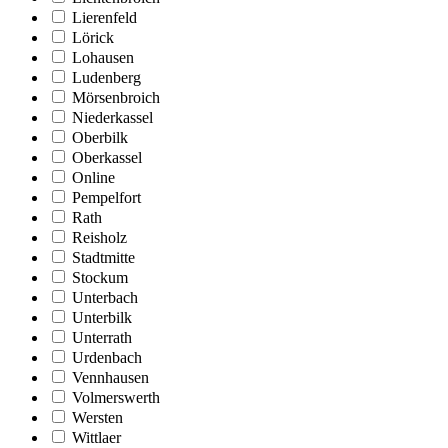
Lierenfeld
Lörick
Lohausen
Ludenberg
Mörsenbroich
Niederkassel
Oberbilk
Oberkassel
Online
Pempelfort
Rath
Reisholz
Stadtmitte
Stockum
Unterbach
Unterbilk
Unterrath
Urdenbach
Vennhausen
Volmerswerth
Wersten
Wittlaer