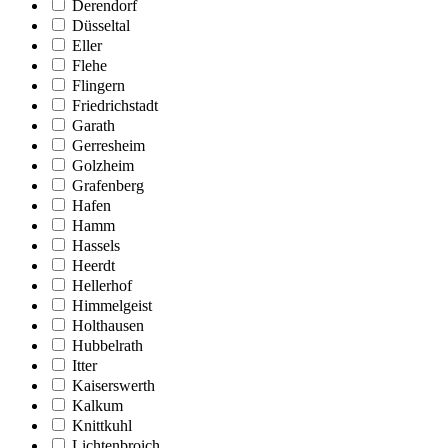
Derendorf
Düsseltal
Eller
Flehe
Flingern
Friedrichstadt
Garath
Gerresheim
Golzheim
Grafenberg
Hafen
Hamm
Hassels
Heerdt
Hellerhof
Himmelgeist
Holthausen
Hubbelrath
Itter
Kaiserswerth
Kalkum
Knittkuhl
Lichtenbroich