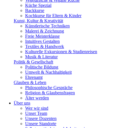
Vegetarische & vegane Küche
Küche Spezial
Backkurse
Kochkurse für Eltern & Kinder
Kunst, Kultur & Kreativität
Künstlerische Techniken
Malerei & Zeichnung
Freie Meisterklasse
Intuitives Gestalten
Textiles & Handwerk
Kulturelle Exkursionen & Studienreisen
Musik & Literatur
Politik & Gesellschaft
Politische Bildung
Umwelt & Nachhaltigkeit
Ehrenamt
Glauben & Leben
Philosophische Gespräche
Religion & Glaubensfragen
Älter werden
Über uns
Wer wir sind
Unser Team
Unsere Dozenten
Unsere Standorte