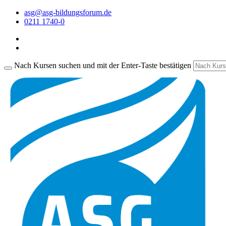
asg@asg-bildungsforum.de
0211 1740-0
Nach Kursen suchen und mit der Enter-Taste bestätigen