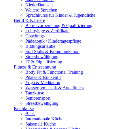
Niederländisch
Weitere Sprachen
Sprachkurse für Kinder & Jugendliche
Beruf & Karriere
Berufsvorbereitung & Qualifizierung
Lehrgänge & Zertifikate
Coachings
Pädagogik / Kindertagespflege
Bildungsurlaube
Soft Skills & Kommunikation
Stressbewältigung
IT & Digitalisierung
Fitness & Entspannung
Body Fit & Functional Training
Pilates & Rückenfit
Yoga & Meditation
Wassergymnastik & Aquafitness
Tanzkurse
Seniorensport
Stressbewältigung
Kochkurse
Basis
Internationale Küche
Saisonale Küche