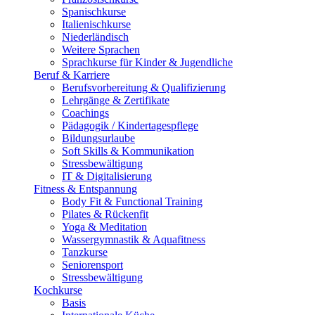
Spanischkurse
Italienischkurse
Niederländisch
Weitere Sprachen
Sprachkurse für Kinder & Jugendliche
Beruf & Karriere
Berufsvorbereitung & Qualifizierung
Lehrgänge & Zertifikate
Coachings
Pädagogik / Kindertagespflege
Bildungsurlaube
Soft Skills & Kommunikation
Stressbewältigung
IT & Digitalisierung
Fitness & Entspannung
Body Fit & Functional Training
Pilates & Rückenfit
Yoga & Meditation
Wassergymnastik & Aquafitness
Tanzkurse
Seniorensport
Stressbewältigung
Kochkurse
Basis