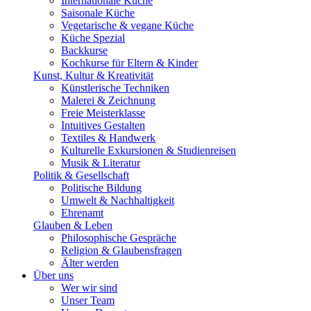
Internationale Küche
Saisonale Küche
Vegetarische & vegane Küche
Küche Spezial
Backkurse
Kochkurse für Eltern & Kinder
Kunst, Kultur & Kreativität
Künstlerische Techniken
Malerei & Zeichnung
Freie Meisterklasse
Intuitives Gestalten
Textiles & Handwerk
Kulturelle Exkursionen & Studienreisen
Musik & Literatur
Politik & Gesellschaft
Politische Bildung
Umwelt & Nachhaltigkeit
Ehrenamt
Glauben & Leben
Philosophische Gespräche
Religion & Glaubensfragen
Älter werden
Über uns
Wer wir sind
Unser Team