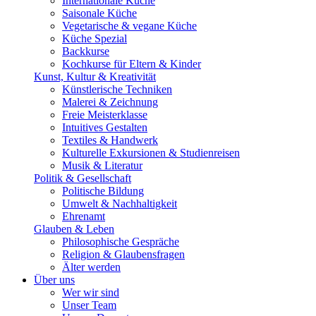
Internationale Küche
Saisonale Küche
Vegetarische & vegane Küche
Küche Spezial
Backkurse
Kochkurse für Eltern & Kinder
Kunst, Kultur & Kreativität
Künstlerische Techniken
Malerei & Zeichnung
Freie Meisterklasse
Intuitives Gestalten
Textiles & Handwerk
Kulturelle Exkursionen & Studienreisen
Musik & Literatur
Politik & Gesellschaft
Politische Bildung
Umwelt & Nachhaltigkeit
Ehrenamt
Glauben & Leben
Philosophische Gespräche
Religion & Glaubensfragen
Älter werden
Über uns
Wer wir sind
Unser Team