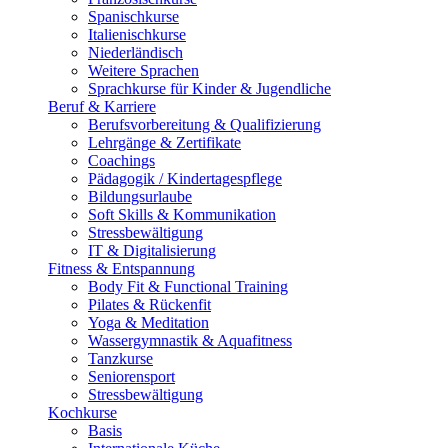
Spanischkurse
Italienischkurse
Niederländisch
Weitere Sprachen
Sprachkurse für Kinder & Jugendliche
Beruf & Karriere
Berufsvorbereitung & Qualifizierung
Lehrgänge & Zertifikate
Coachings
Pädagogik / Kindertagespflege
Bildungsurlaube
Soft Skills & Kommunikation
Stressbewältigung
IT & Digitalisierung
Fitness & Entspannung
Body Fit & Functional Training
Pilates & Rückenfit
Yoga & Meditation
Wassergymnastik & Aquafitness
Tanzkurse
Seniorensport
Stressbewältigung
Kochkurse
Basis