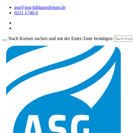
asg@asg-bildungsforum.de
0211 1740-0
Nach Kursen suchen und mit der Enter-Taste bestätigen