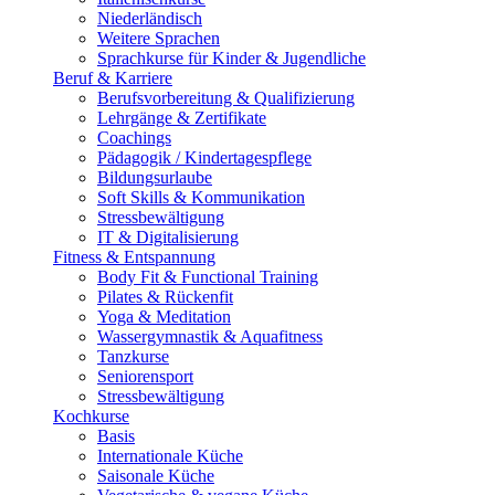
Niederländisch
Weitere Sprachen
Sprachkurse für Kinder & Jugendliche
Beruf & Karriere
Berufsvorbereitung & Qualifizierung
Lehrgänge & Zertifikate
Coachings
Pädagogik / Kindertagespflege
Bildungsurlaube
Soft Skills & Kommunikation
Stressbewältigung
IT & Digitalisierung
Fitness & Entspannung
Body Fit & Functional Training
Pilates & Rückenfit
Yoga & Meditation
Wassergymnastik & Aquafitness
Tanzkurse
Seniorensport
Stressbewältigung
Kochkurse
Basis
Internationale Küche
Saisonale Küche