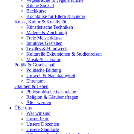
Vegetarische & vegane Küche
Küche Spezial
Backkurse
Kochkurse für Eltern & Kinder
Kunst, Kultur & Kreativität
Künstlerische Techniken
Malerei & Zeichnung
Freie Meisterklasse
Intuitives Gestalten
Textiles & Handwerk
Kulturelle Exkursionen & Studienreisen
Musik & Literatur
Politik & Gesellschaft
Politische Bildung
Umwelt & Nachhaltigkeit
Ehrenamt
Glauben & Leben
Philosophische Gespräche
Religion & Glaubensfragen
Älter werden
Über uns
Wer wir sind
Unser Team
Unsere Dozenten
Unsere Standorte