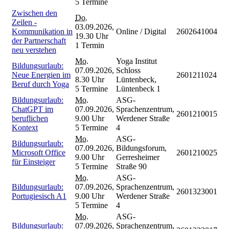
5 Termine
Zwischen den
Do.
Zeilen -
03.09.2026,
Kommunikation in
Online / Digital
2602641004
19.30 Uhr
der Partnerschaft
1 Termin
neu verstehen
Mo.
Yoga Institut
Bildungsurlaub:
07.09.2026,
Schloss
Neue Energien im
2601211024
8.30 Uhr
Lüntenbeck,
Beruf durch Yoga
5 Termine
Lüntenbeck 1
Bildungsurlaub:
Mo.
ASG-
ChatGPT im
07.09.2026,
Sprachenzentrum,
2601210015
beruflichen
9.00 Uhr
Werdener Straße
Kontext
5 Termine
4
Mo.
ASG-
Bildungsurlaub:
07.09.2026,
Bildungsforum,
Microsoft Office
2601210025
9.00 Uhr
Gerresheimer
für Einsteiger
5 Termine
Straße 90
Mo.
ASG-
Bildungsurlaub:
07.09.2026,
Sprachenzentrum,
2601323001
Portugiesisch A1
9.00 Uhr
Werdener Straße
5 Termine
4
Mo.
ASG-
Bildungsurlaub:
07.09.2026,
Sprachenzentrum,