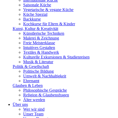
Internationale Küche
Saisonale Küche
Vegetarische & vegane Küche
Küche Spezial
Backkurse
Kochkurse für Eltern & Kinder
Kunst, Kultur & Kreativität
Künstlerische Techniken
Malerei & Zeichnung
Freie Meisterklasse
Intuitives Gestalten
Textiles & Handwerk
Kulturelle Exkursionen & Studienreisen
Musik & Literatur
Politik & Gesellschaft
Politische Bildung
Umwelt & Nachhaltigkeit
Ehrenamt
Glauben & Leben
Philosophische Gespräche
Religion & Glaubensfragen
Älter werden
Über uns
Wer wir sind
Unser Team