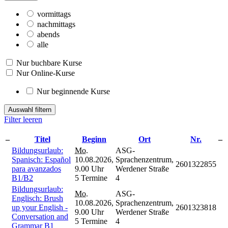
vormittags
nachmittags
abends
alle
Nur buchbare Kurse
Nur Online-Kurse
Nur beginnende Kurse
Auswahl filtern
Filter leeren
–
Titel
Beginn
Ort
Nr.
–
Bildungsurlaub:
Mo.
ASG-
Spanisch: Español
10.08.2026,
Sprachenzentrum,
2601322855
para avanzados
9.00 Uhr
Werdener Straße
B1/B2
5 Termine
4
Bildungsurlaub:
Mo.
ASG-
Englisch: Brush
10.08.2026,
Sprachenzentrum,
up your English -
2601323818
9.00 Uhr
Werdener Straße
Conversation and
5 Termine
4
Grammar B1