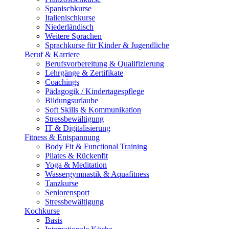
Spanischkurse
Italienischkurse
Niederländisch
Weitere Sprachen
Sprachkurse für Kinder & Jugendliche
Beruf & Karriere
Berufsvorbereitung & Qualifizierung
Lehrgänge & Zertifikate
Coachings
Pädagogik / Kindertagespflege
Bildungsurlaube
Soft Skills & Kommunikation
Stressbewältigung
IT & Digitalisierung
Fitness & Entspannung
Body Fit & Functional Training
Pilates & Rückenfit
Yoga & Meditation
Wassergymnastik & Aquafitness
Tanzkurse
Seniorensport
Stressbewältigung
Kochkurse
Basis