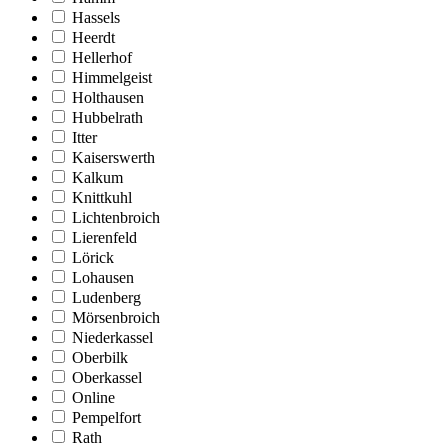
Hassels
Heerdt
Hellerhof
Himmelgeist
Holthausen
Hubbelrath
Itter
Kaiserswerth
Kalkum
Knittkuhl
Lichtenbroich
Lierenfeld
Lörick
Lohausen
Ludenberg
Mörsenbroich
Niederkassel
Oberbilk
Oberkassel
Online
Pempelfort
Rath