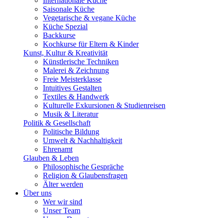
Internationale Küche
Saisonale Küche
Vegetarische & vegane Küche
Küche Spezial
Backkurse
Kochkurse für Eltern & Kinder
Kunst, Kultur & Kreativität
Künstlerische Techniken
Malerei & Zeichnung
Freie Meisterklasse
Intuitives Gestalten
Textiles & Handwerk
Kulturelle Exkursionen & Studienreisen
Musik & Literatur
Politik & Gesellschaft
Politische Bildung
Umwelt & Nachhaltigkeit
Ehrenamt
Glauben & Leben
Philosophische Gespräche
Religion & Glaubensfragen
Älter werden
Über uns
Wer wir sind
Unser Team