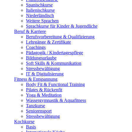
Spanischkurse
Italienischkurse
Niederländisch
Weitere Sprachen
Sprachkurse für Kinder & Jugendliche
Beruf & Karriere
Berufsvorbereitung & Qualifizierung
Lehrgänge & Zertifikate
Coachings
Pädagogik / Kindertagespflege
Bildungsurlaube
Soft Skills & Kommunikation
Stressbewältigung
IT & Digitalisierung
Fitness & Entspannung
Body Fit & Functional Training
Pilates & Rückenfit
Yoga & Meditation
Wassergymnastik & Aquafitness
Tanzkurse
Seniorensport
Stressbewältigung
Kochkurse
Basis