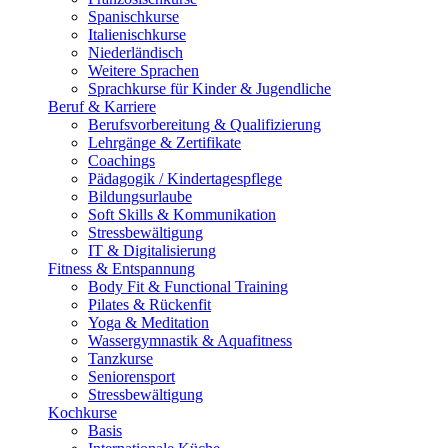
Spanischkurse
Italienischkurse
Niederländisch
Weitere Sprachen
Sprachkurse für Kinder & Jugendliche
Beruf & Karriere
Berufsvorbereitung & Qualifizierung
Lehrgänge & Zertifikate
Coachings
Pädagogik / Kindertagespflege
Bildungsurlaube
Soft Skills & Kommunikation
Stressbewältigung
IT & Digitalisierung
Fitness & Entspannung
Body Fit & Functional Training
Pilates & Rückenfit
Yoga & Meditation
Wassergymnastik & Aquafitness
Tanzkurse
Seniorensport
Stressbewältigung
Kochkurse
Basis