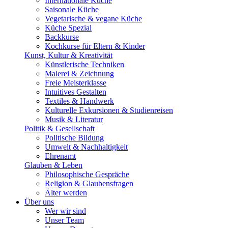
Internationale Küche
Saisonale Küche
Vegetarische & vegane Küche
Küche Spezial
Backkurse
Kochkurse für Eltern & Kinder
Kunst, Kultur & Kreativität
Künstlerische Techniken
Malerei & Zeichnung
Freie Meisterklasse
Intuitives Gestalten
Textiles & Handwerk
Kulturelle Exkursionen & Studienreisen
Musik & Literatur
Politik & Gesellschaft
Politische Bildung
Umwelt & Nachhaltigkeit
Ehrenamt
Glauben & Leben
Philosophische Gespräche
Religion & Glaubensfragen
Älter werden
Über uns
Wer wir sind
Unser Team