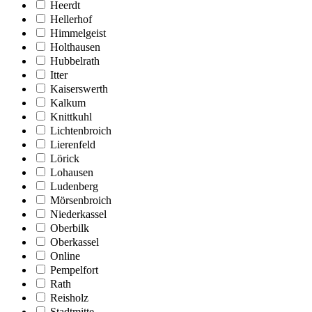
Heerdt
Hellerhof
Himmelgeist
Holthausen
Hubbelrath
Itter
Kaiserswerth
Kalkum
Knittkuhl
Lichtenbroich
Lierenfeld
Lörick
Lohausen
Ludenberg
Mörsenbroich
Niederkassel
Oberbilk
Oberkassel
Online
Pempelfort
Rath
Reisholz
Stadtmitte