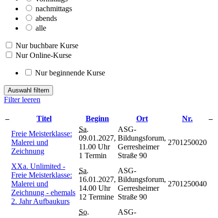
nachmittags
abends
alle
Nur buchbare Kurse
Nur Online-Kurse
Nur beginnende Kurse
Auswahl filtern
Filter leeren
–
Titel
Beginn
Ort
Nr.
–
Sa.
ASG-
Freie Meisterklasse:
09.01.2027,
Bildungsforum,
Malerei und
2701250020
11.00 Uhr
Gerresheimer
Zeichnung
1 Termin
Straße 90
XXa. Unlimited -
Sa.
ASG-
Freie Meisterklasse:
16.01.2027,
Bildungsforum,
Malerei und
2701250040
14.00 Uhr
Gerresheimer
Zeichnung - ehemals
12 Termine
Straße 90
2. Jahr Aufbaukurs
So.
ASG-