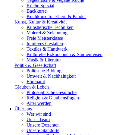
Vegetarische & vegane Küche
Küche Spezial
Backkurse
Kochkurse für Eltern & Kinder
Kunst, Kultur & Kreativität
Künstlerische Techniken
Malerei & Zeichnung
Freie Meisterklasse
Intuitives Gestalten
Textiles & Handwerk
Kulturelle Exkursionen & Studienreisen
Musik & Literatur
Politik & Gesellschaft
Politische Bildung
Umwelt & Nachhaltigkeit
Ehrenamt
Glauben & Leben
Philosophische Gespräche
Religion & Glaubensfragen
Älter werden
Über uns
Wer wir sind
Unser Team
Unsere Dozenten
Unsere Standorte