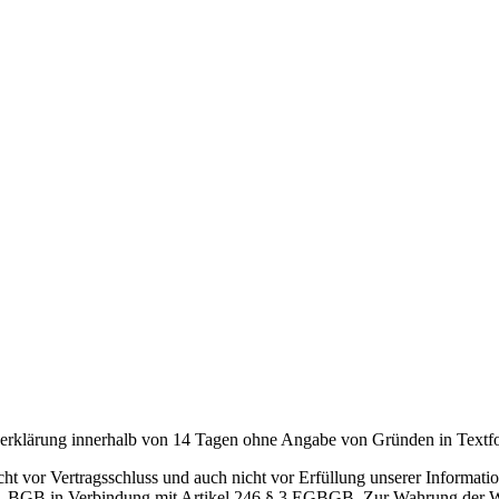
serklärung innerhalb von 14 Tagen ohne Angabe von Gründen in Textfor
icht vor Vertragsschluss und auch nicht vor Erfüllung unserer Informati
 BGB in Verbindung mit Artikel 246 § 3 EGBGB. Zur Wahrung der Wide