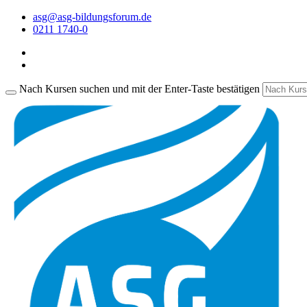
asg@asg-bildungsforum.de
0211 1740-0
Nach Kursen suchen und mit der Enter-Taste bestätigen