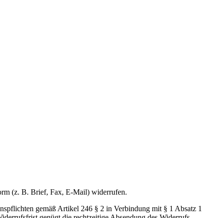
m (z. B. Brief, Fax, E-Mail) widerrufen.
onspflichten gemäß Artikel 246 § 2 in Verbindung mit § 1 Absatz 1
rrufsfrist genügt die rechtzeitige Absendung des Widerrufs.