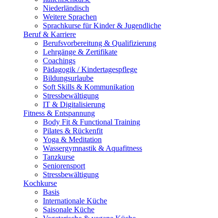
Niederländisch
Weitere Sprachen
Sprachkurse für Kinder & Jugendliche
Beruf & Karriere
Berufsvorbereitung & Qualifizierung
Lehrgänge & Zertifikate
Coachings
Pädagogik / Kindertagespflege
Bildungsurlaube
Soft Skills & Kommunikation
Stressbewältigung
IT & Digitalisierung
Fitness & Entspannung
Body Fit & Functional Training
Pilates & Rückenfit
Yoga & Meditation
Wassergymnastik & Aquafitness
Tanzkurse
Seniorensport
Stressbewältigung
Kochkurse
Basis
Internationale Küche
Saisonale Küche